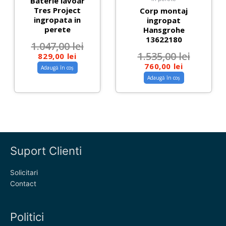
Baterie lavoar
Tres Project
Corp montaj
ingropata in
ingropat
perete
Hansgrohe
13622180
1.047,00
lei
1.535,00
lei
829,00
lei
760,00
lei
Adaugă în coș
Adaugă în coș
Suport Clienti
Solicitari
Contact
Politici