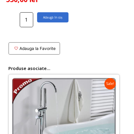
Cantitate
Adaugă în coș
Baterie
lavoar
Mopa
incastrata
in
Adauga la Favorite
perete
Produse asociate…
Sale!