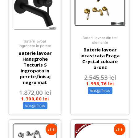
Baterii lavoar din trei
Baterii lavoar
elemente
ingropate in perete
Baterie lavoar
Baterie lavoar
incastrata Praga
Hansgrohe
Crystal culoare
Tecturis S
bronz
ingropata in
perete,finisaj
2.545,53
lei
negru mat
1.998,76
lei
1.872,00
lei
Adaugă în coș
1.300,00
lei
Adaugă în coș
Sale!
Sale!