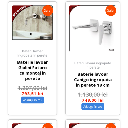
Sale!
Sale!
Baterii lavoar
ingropate in perete
Baterie lavoar
Baterii lavoar ingropate
Giulini Futuro
in perete
cu montaj in
Baterie lavoar
perete
Canigo ingropata
in perete 18 cm
1.207,90
lei
793,51
lei
1.130,00
lei
749,00
lei
Adaugă în coș
Adaugă în coș