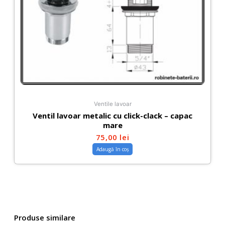
Ventile lavoar
Ventil lavoar metalic cu click-clack – capac
mare
75,00
lei
Adaugă în coș
Produse similare