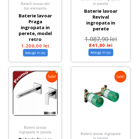
Baterii lavoar din
in perete
trei elemente
Baterie lavoar
Baterie lavoar
Revival
Praga
ingropata in
ingropata in
perete
perete, model
1.087,90
lei
retro
841,80
lei
1.200,00
lei
Adaugă în coș
Adaugă în coș
Sale!
Sale!
Baterii lavoar
ingropate in perete
Baterii lavoar ingropate
in perete