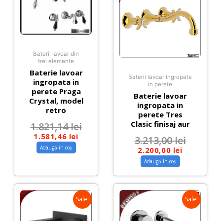
Baterii lavoar din
trei elemente
Baterie lavoar
Baterii lavoar ingropate
ingropata in
in perete
perete Praga
Baterie lavoar
Crystal, model
ingropata in
retro
perete Tres
Clasic finisaj aur
1.821,14
lei
1.581,46
lei
3.213,00
lei
Adaugă în coș
2.200,00
lei
Adaugă în coș
Sale!
Sale!