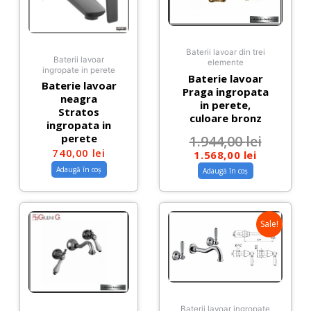
Baterii lavoar din trei
Baterii lavoar
elemente
ingropate in perete
Baterie lavoar
Baterie lavoar
Praga ingropata
neagra
in perete,
Stratos
culoare bronz
ingropata in
perete
1.944,00
lei
740,00
lei
1.568,00
lei
Adaugă în coș
Adaugă în coș
Sale!
Baterii lavoar ingropate