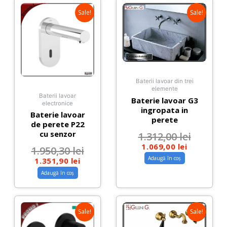
Sale!
Sale!
Baterii lavoar din trei
elemente
Baterii lavoar
Baterie lavoar G3
electronice
ingropata in
Baterie lavoar
perete
de perete P22
cu senzor
1.312,00
lei
1.069,00
lei
1.950,30
lei
Adaugă în coș
1.351,90
lei
Adaugă în coș
Sale!
Sale!