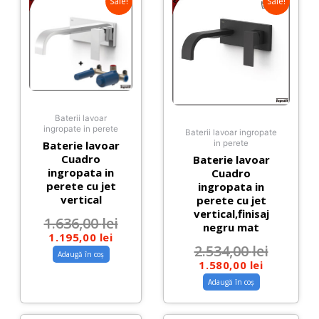
Sale!
Sale!
Baterii lavoar
ingropate in perete
Baterii lavoar ingropate
Baterie lavoar
in perete
Cuadro
Baterie lavoar
ingropata in
Cuadro
perete cu jet
ingropata in
vertical
perete cu jet
vertical,finisaj
1.636,00
lei
negru mat
1.195,00
lei
2.534,00
lei
Adaugă în coș
1.580,00
lei
Adaugă în coș