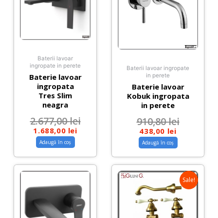
Baterii lavoar
ingropate in perete
Baterii lavoar ingropate
Baterie lavoar
in perete
ingropata
Baterie lavoar
Tres Slim
Kobuk ingropata
neagra
in perete
2.677,00
lei
910,80
lei
1.688,00
lei
438,00
lei
Adaugă în coș
Adaugă în coș
Sale!