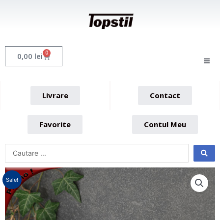
Skip
to
content
0
Cart
0,00
lei
Livrare
Contact
Favorite
Contul Meu
Sale!