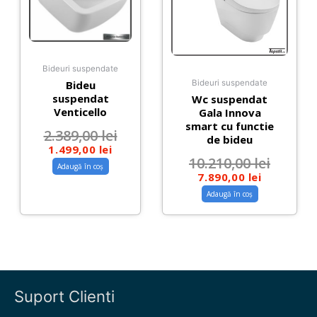
Bideuri suspendate
Bideu
Bideuri suspendate
suspendat
Wc suspendat
Venticello
Gala Innova
smart cu functie
2.389,00
lei
de bideu
1.499,00
lei
10.210,00
lei
Adaugă în coș
7.890,00
lei
Adaugă în coș
Suport Clienti