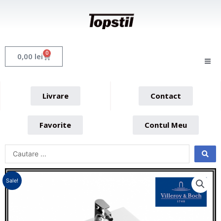
Skip
to
content
0
Cart
0,00
lei
Livrare
Contact
Favorite
Contul Meu
Sale!