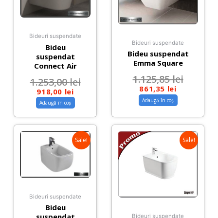
Bideuri suspendate
Bideuri suspendate
Bideu
Bideu suspendat
suspendat
Emma Square
Connect Air
1.125,85
lei
1.253,00
lei
861,35
lei
918,00
lei
Adaugă în coș
Adaugă în coș
Sale!
Sale!
Bideuri suspendate
Bideu
suspendat
Bideuri suspendate