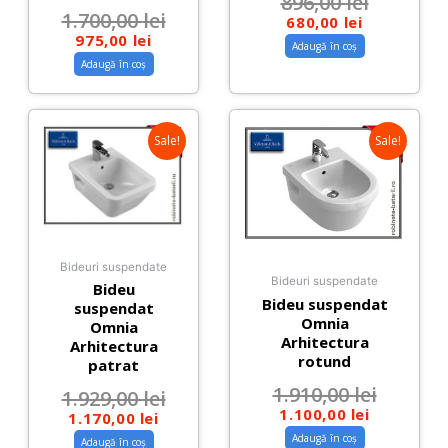
896,00
lei
1.700,00
lei
680,00
lei
975,00
lei
Adaugă în coș
Adaugă în coș
Sale!
Sale!
Bideuri suspendate
Bideuri suspendate
Bideu
Bideu suspendat
suspendat
Omnia
Omnia
Arhitectura
Arhitectura
rotund
patrat
1.910,00
lei
1.929,00
lei
1.100,00
lei
1.170,00
lei
Adaugă în coș
Adaugă în coș