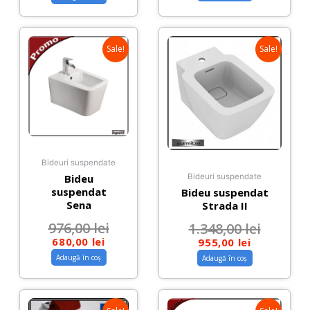
Sale!
Sale!
Bideuri suspendate
Bideu
Bideuri suspendate
suspendat
Bideu suspendat
Sena
Strada II
976,00
lei
1.348,00
lei
680,00
lei
955,00
lei
Adaugă în coș
Adaugă în coș