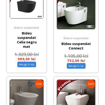
Bideuri suspendate
Bideu
suspendat
Bideuri suspendate
Celia negru
Bideu suspendat
mat
Connect
1.329,00
lei
1.105,00
lei
980,00
lei
752,00
lei
Adaugă în coș
Adaugă în coș
Sale!
Sale!