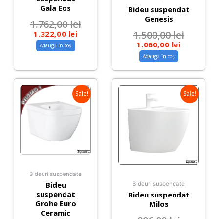
Gala Eos
Bideu suspendat
Genesis
1.762,00
lei
1.500,00
lei
1.322,00
lei
1.060,00
lei
Adaugă în coș
Adaugă în coș
Sale!
Sale!
Bideuri suspendate
Bideu
Bideuri suspendate
suspendat
Bideu suspendat
Grohe Euro
Milos
Ceramic