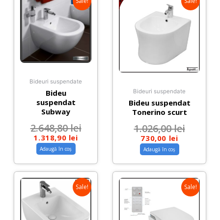
Sale!
Sale!
Bideuri suspendate
Bideu
Bideuri suspendate
suspendat
Bideu suspendat
Subway
Tonerino scurt
2.648,80
lei
1.026,00
lei
1.318,90
lei
730,00
lei
Adaugă în coș
Adaugă în coș
Sale!
Sale!