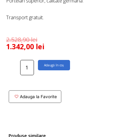
Portelan superior, calitate germana.
Transport gratuit.
2.528,90
lei
1.342,00
lei
Cantitate
Adaugă în coș
Bideu
suspendat
Subway
2.0
Adauga la Favorite
Produse similare