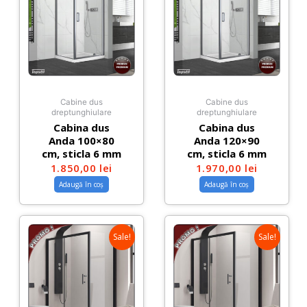
Cabine dus
Cabine dus
dreptunghiulare
dreptunghiulare
Cabina dus
Cabina dus
Anda 100×80
Anda 120×90
cm, sticla 6 mm
cm, sticla 6 mm
1.850,00
lei
1.970,00
lei
Adaugă în coș
Adaugă în coș
Sale!
Sale!