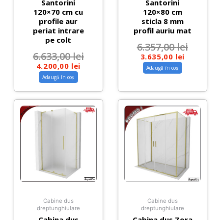
Santorini
Santorini
120×70 cm cu
120×80 cm
profile aur
sticla 8 mm
periat intrare
profil auriu mat
pe colt
6.357,00
lei
6.633,00
lei
3.635,00
lei
4.200,00
lei
Adaugă în coș
Adaugă în coș
Cabine dus
Cabine dus
dreptunghiulare
dreptunghiulare
Cabina dus
Cabina dus Zora