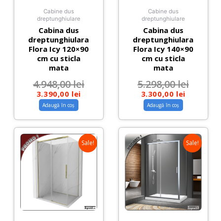
Cabine dus
Cabine dus
dreptunghiulare
dreptunghiulare
Cabina dus
Cabina dus
dreptunghiulara
dreptunghiulara
Flora Icy 120×90
Flora Icy 140×90
cm cu sticla
cm cu sticla
mata
mata
4.948,00
lei
5.298,00
lei
3.390,00
lei
3.300,00
lei
Adaugă în coș
Adaugă în coș
Sale!
Sale!