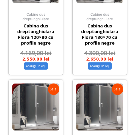
Cabine dus
Cabine dus
dreptunghiulare
dreptunghiulare
Cabina dus
Cabina dus
dreptunghiulara
dreptunghiulara
Flora 120×80 cu
Flora 130×70 cu
profile negre
profile negre
4.169,00
lei
4.300,00
lei
2.550,00
lei
2.650,00
lei
Adaugă în coș
Adaugă în coș
Sale!
Sale!