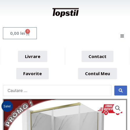
Skip
to
content
0
Cart
0,00
lei
Livrare
Contact
Favorite
Contul Meu
Sale!