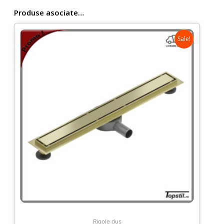
profile
Produse asociate…
aurii
Sale!
Rigole dus