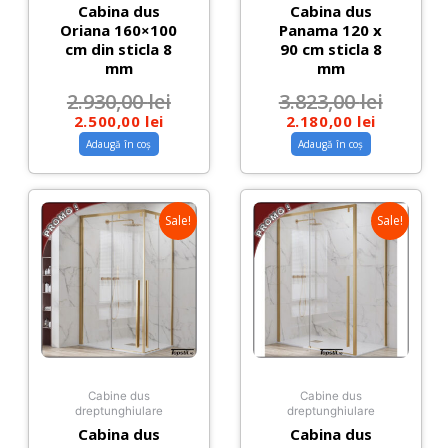
Cabina dus
Cabina dus
Oriana 160×100
Panama 120 x
cm din sticla 8
90 cm sticla 8
mm
mm
2.930,00
lei
3.823,00
lei
2.500,00
lei
2.180,00
lei
Adaugă în coș
Adaugă în coș
Sale!
Sale!
Cabine dus
Cabine dus
dreptunghiulare
dreptunghiulare
Cabina dus
Cabina dus