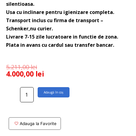
silentioasa.
Usa cu inclinare pentru igienizare completa.
Transport inclus cu firma de transport –
Schenker,nu curier.
Livrare 7-15 zile lucratoare in functie de zona.
Plata in avans cu cardul sau transfer bancar.
5.211,00
lei
4.000,00
lei
Cantitate
Adaugă în coș
Cabina
dus
dreptunghiulara
Rock
160x120
Adauga la Favorite
cm
cu