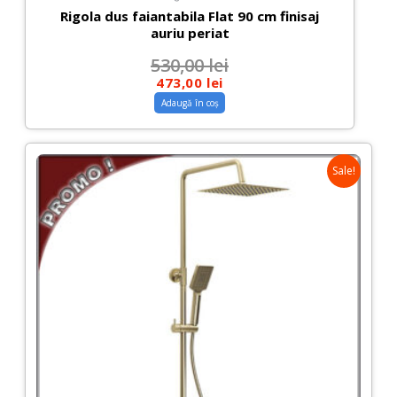
Rigola dus faiantabila Flat 90 cm finisaj
auriu periat
530,00
lei
473,00
lei
Adaugă în coș
Sale!