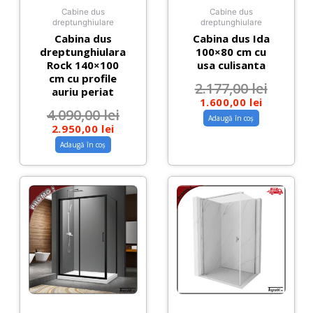
Cabine dus
Cabine dus
dreptunghiulare
dreptunghiulare
Cabina dus
Cabina dus Ida
dreptunghiulara
100×80 cm cu
Rock 140×100
usa culisanta
cm cu profile
2.177,00
lei
auriu periat
1.600,00
lei
4.090,00
lei
Adaugă în coș
2.950,00
lei
Adaugă în coș