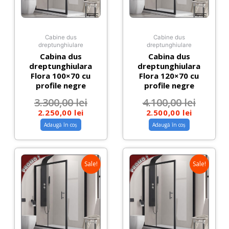
Cabine dus
Cabine dus
dreptunghiulare
dreptunghiulare
Cabina dus
Cabina dus
dreptunghiulara
dreptunghiulara
Flora 100×70 cu
Flora 120×70 cu
profile negre
profile negre
3.300,00
lei
4.100,00
lei
2.250,00
lei
2.500,00
lei
Adaugă în coș
Adaugă în coș
Sale!
Sale!