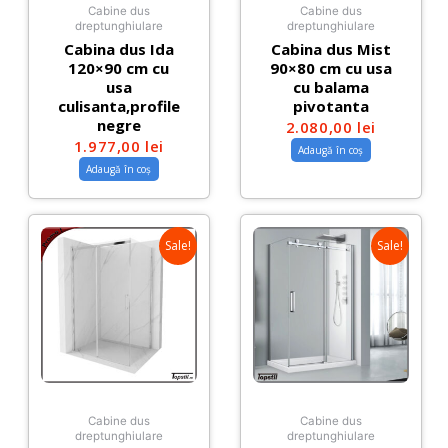
Cabine dus
Cabine dus
dreptunghiulare
dreptunghiulare
Cabina dus Ida
Cabina dus Mist
120×90 cm cu
90×80 cm cu usa
usa
cu balama
culisanta,profile
pivotanta
negre
2.080,00
lei
1.977,00
lei
Adaugă în coș
Adaugă în coș
Sale!
Sale!
Cabine dus
Cabine dus
dreptunghiulare
dreptunghiulare