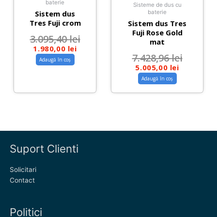
baterie
Sisteme de dus cu
Sistem dus
baterie
Tres Fuji crom
Sistem dus Tres
Fuji Rose Gold
3.095,40
lei
mat
1.980,00
lei
7.428,96
lei
Adaugă în coș
5.005,00
lei
Adaugă în coș
Suport Clienti
Solicitari
Contact
Politici