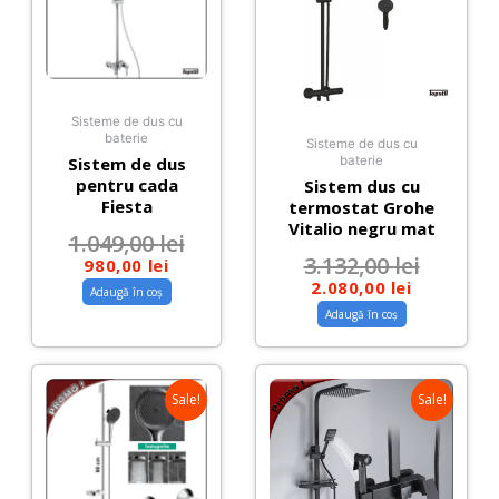
Sisteme de dus cu
baterie
Sisteme de dus cu
Sistem de dus
baterie
pentru cada
Sistem dus cu
Fiesta
termostat Grohe
Vitalio negru mat
1.049,00
lei
3.132,00
lei
980,00
lei
2.080,00
lei
Adaugă în coș
Adaugă în coș
Sale!
Sale!