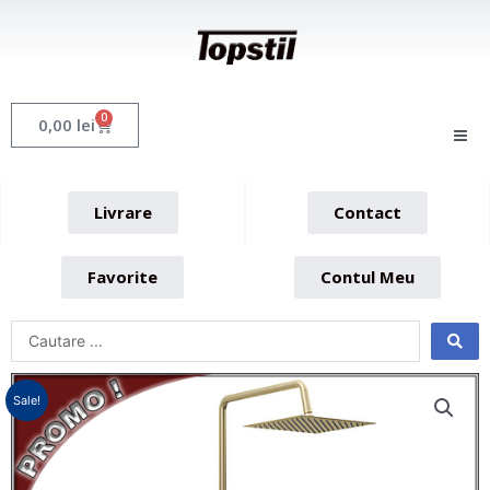
Skip
to
content
0
Cart
0,00
lei
Livrare
Contact
Favorite
Contul Meu
Sale!