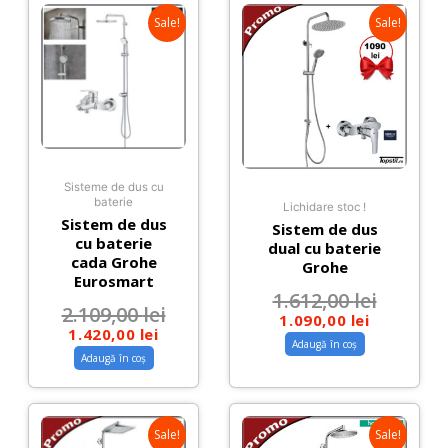
Sale!
Sale!
Sisteme de dus cu
baterie
Lichidare stoc !
Sistem de dus
Sistem de dus
cu baterie
dual cu baterie
cada Grohe
Grohe
Eurosmart
1.612,00
lei
2.109,00
lei
1.090,00
lei
1.420,00
lei
Adaugă în coș
Adaugă în coș
Sale!
Sale!