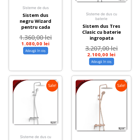
Sisteme de dus
Sistem dus
Sisteme de dus cu
baterie
negru Wizard
Sistem dus Tres
pentru cada
Clasic cu baterie
1.360,00
lei
ingropata
1.080,00
lei
3.207,00
lei
Adaugă în coș
2.100,00
lei
Adaugă în coș
Sale!
Sale!
Sisteme de dus cu