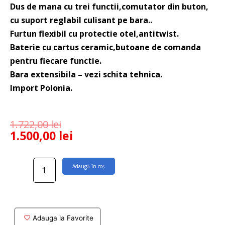
Dus de mana cu trei functii,comutator din buton,
cu suport reglabil culisant pe bara..
Furtun flexibil cu protectie otel,antitwist.
Baterie cu cartus ceramic,butoane de comanda
pentru fiecare functie.
Bara extensibila – vezi schita tehnica.
Import Polonia.
1.722,00
lei
1.500,00
lei
Cantitate
Adaugă în coș
Coloana
dus
Arce
auriu
periat
Adauga la Favorite
cu