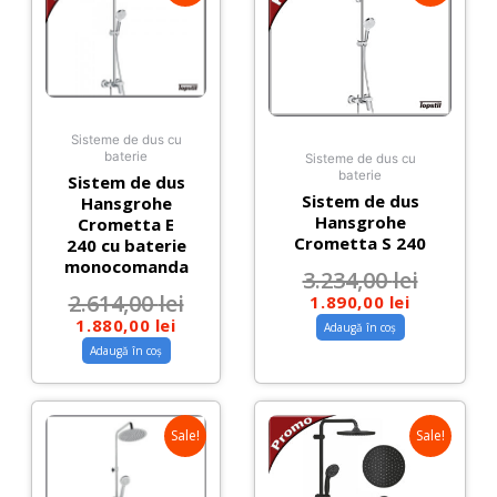
Sisteme de dus cu
baterie
Sisteme de dus cu
baterie
Sistem de dus
Sistem de dus
Hansgrohe
Hansgrohe
Crometta E
Crometta S 240
240 cu baterie
monocomanda
3.234,00
lei
2.614,00
lei
1.890,00
lei
1.880,00
lei
Adaugă în coș
Adaugă în coș
Sale!
Sale!