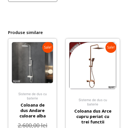
trei
functii
Produse similare
Sale!
Sale!
Sisteme de dus cu
baterie
Sisteme de dus cu
Coloana de
baterie
dus Andare
Coloana dus Arce
culoare alba
cupru periat cu
trei functii
2.600,00
lei