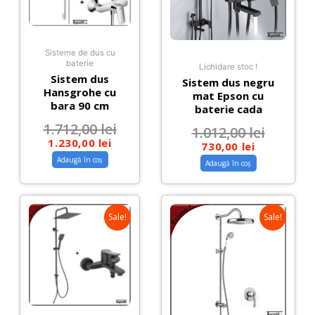
Sisteme de dus cu
baterie
Lichidare stoc !
Sistem dus
Sistem dus negru
Hansgrohe cu
mat Epson cu
bara 90 cm
baterie cada
1.712,00
lei
1.012,00
lei
1.230,00
lei
730,00
lei
Adaugă în coș
Adaugă în coș
Sale!
Sale!