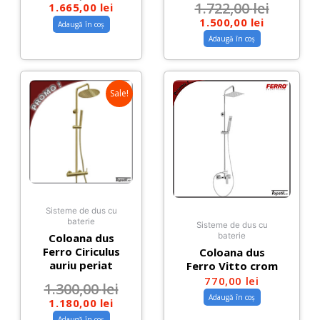
1.722,00
lei
1.665,00
lei
1.500,00
lei
Adaugă în coș
Adaugă în coș
Sale!
Sisteme de dus cu
baterie
Sisteme de dus cu
Coloana dus
baterie
Ferro Ciriculus
Coloana dus
auriu periat
Ferro Vitto crom
770,00
lei
1.300,00
lei
Adaugă în coș
1.180,00
lei
Adaugă în coș