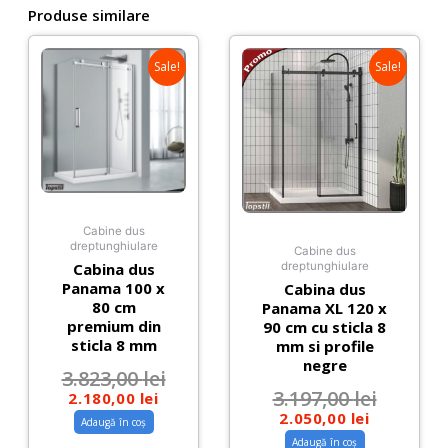
Produse similare
Sale!
Sale!
Cabine dus
dreptunghiulare
Cabine dus
Cabina dus
dreptunghiulare
Panama 100 x
Cabina dus
80 cm
Panama XL 120 x
premium din
90 cm cu sticla 8
sticla 8 mm
mm si profile
negre
3.823,00
lei
3.197,00
lei
2.180,00
lei
2.050,00
lei
Adaugă în coș
Adaugă în coș