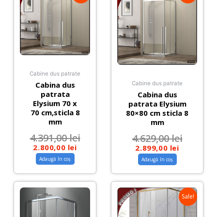
Cabine dus patrate
Cabina dus
Cabine dus patrate
patrata
Cabina dus
Elysium 70 x
patrata Elysium
70 cm,sticla 8
80×80 cm sticla 8
mm
mm
4.391,00
lei
4.629,00
lei
2.800,00
lei
2.899,00
lei
Adaugă în coș
Adaugă în coș
Sale!