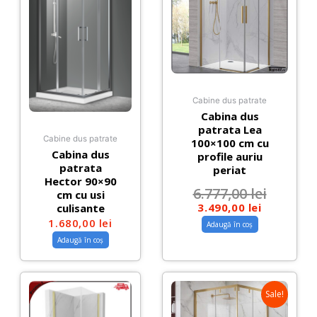
Cabine dus patrate
Cabina dus
patrata Lea
Cabine dus patrate
100×100 cm cu
Cabina dus
profile auriu
patrata
periat
Hector 90×90
6.777,00
lei
cm cu usi
3.490,00
lei
culisante
1.680,00
lei
Adaugă în coș
Adaugă în coș
Sale!