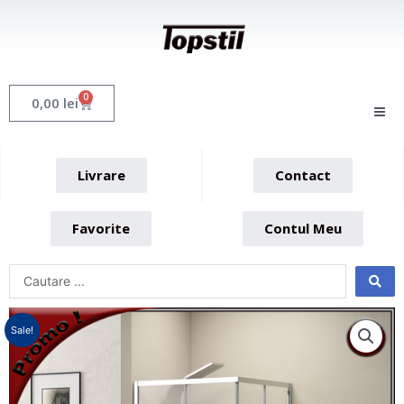
Skip
to
content
0
Cart
0,00
lei
Livrare
Contact
Favorite
Contul Meu
Sale!