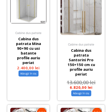
Cabine dus patrate
Cabina dus
patrata Mina
Cabine dus patrate
90×90 cu usi
Cabina dus
batante
patrata
profile auriu
Santorini Pro
periat
150×150 cm cu
2.400,00
lei
profile auriu
periat
Adaugă în coș
13.600,00
lei
6.820,00
lei
Adaugă în coș