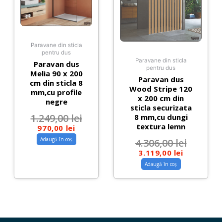
Paravane din sticla
pentru dus
Paravane din sticla
Paravan dus
pentru dus
Melia 90 x 200
Paravan dus
cm din sticla 8
Wood Stripe 120
mm,cu profile
x 200 cm din
negre
sticla securizata
1.249,00
lei
8 mm,cu dungi
textura lemn
970,00
lei
Adaugă în coș
4.306,00
lei
3.119,00
lei
Adaugă în coș