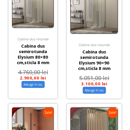
Cabine dus rotunde
Cabina dus
Cabine dus rotunde
semirotunda
Cabina dus
Elysium 80×80
semirotunda
cm,sticla 8 mm
Elysium 90×90
cm,sticla 8 mm
4.760,00
lei
5.051,00
lei
2.900,00
lei
3.100,00
lei
Adaugă în coș
Adaugă în coș
Sale!
Sale!