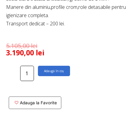
Manere din aluminiu,profile crom,role detasabile pentru
igienizare completa.
Transport dedicat – 200 lei.
5.105,00
lei
3.190,00
lei
Cantitate
Adaugă în coș
Cabina
dus
patrata
Elysium
100x100
Adauga la Favorite
cm,sticla
8
mm