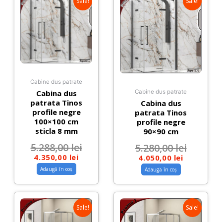
Sale!
Sale!
Cabine dus patrate
Cabina dus
Cabine dus patrate
patrata Tinos
Cabina dus
profile negre
patrata Tinos
100×100 cm
profile negre
sticla 8 mm
90×90 cm
5.288,00
lei
5.280,00
lei
4.350,00
lei
4.050,00
lei
Adaugă în coș
Adaugă în coș
Sale!
Sale!