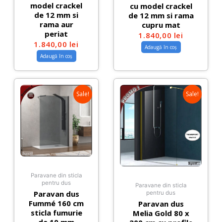
model crackel
cu model crackel
de 12 mm si
de 12 mm si rama
rama aur
cupru mat
periat
1.840,00
lei
1.840,00
lei
Adaugă în coș
Adaugă în coș
Sale!
Sale!
Paravane din sticla
pentru dus
Paravane din sticla
Paravan dus
pentru dus
Fummé 160 cm
Paravan dus
sticla fumurie
Melia Gold 80 x