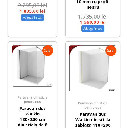
10 mm cu profil
2.295,00
lei
negru
1.895,00
lei
1.735,00
lei
Adaugă în coș
1.560,00
lei
Adaugă în coș
Sale!
Sale!
Paravane din sticla
pentru dus
Paravane din sticla
Paravan dus
pentru dus
Walkin
Paravan dus
180×200 cm
Walkin din sticla
din sticla de 8
sablata 110×200