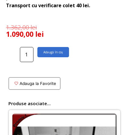
Transport cu verificare colet 40 lei.
1.362,00
lei
1.090,00
lei
Cantitate
Adaugă în coș
Paravan
dus
Melia
100
x
Adauga la Favorite
200
cm
din
Produse asociate…
sticla
8
mm