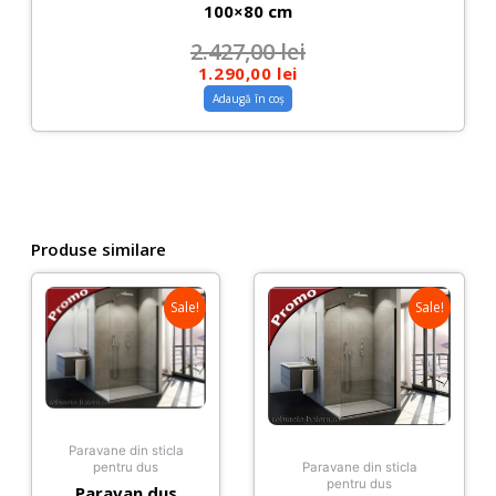
100×80 cm
2.427,00
lei
1.290,00
lei
Adaugă în coș
Produse similare
Sale!
Sale!
Paravane din sticla
pentru dus
Paravane din sticla
pentru dus
Paravan dus