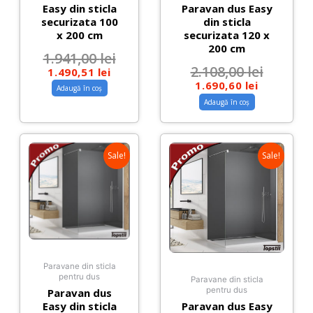
Easy din sticla
Paravan dus Easy
securizata 100
din sticla
x 200 cm
securizata 120 x
200 cm
1.941,00
lei
2.108,00
lei
1.490,51
lei
1.690,60
lei
Adaugă în coș
Adaugă în coș
Sale!
Sale!
Paravane din sticla
pentru dus
Paravane din sticla
pentru dus
Paravan dus
Easy din sticla
Paravan dus Easy