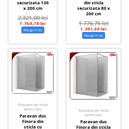
securizata 130
din sticla
x 200 cm
securizata 80 x
200 cm
2.321,00
lei
1.776,75
lei
1.769,78
lei
1.391,00
lei
Adaugă în coș
Adaugă în coș
Paravane din sticla
pentru dus
Paravane din sticla
Paravan dus
pentru dus
Finora din
Paravan dus
sticla cu
Finora din sticla