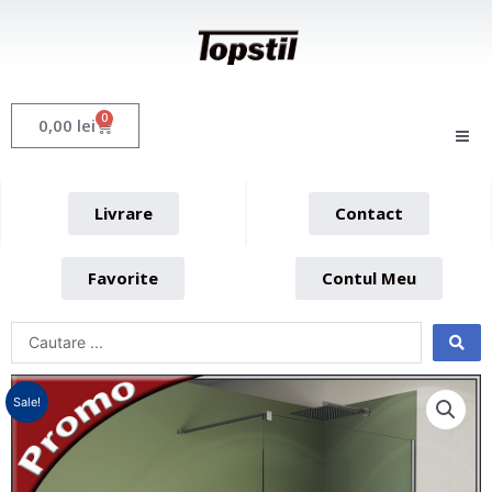
Skip
to
content
0
Cart
0,00
lei
Livrare
Contact
Favorite
Contul Meu
Sale!