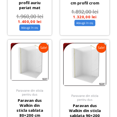
profil auriu
cm profil crom
periat mat
1.892,00
lei
1.960,00
lei
1.320,00
lei
1.400,00
lei
Adaugă în coș
Adaugă în coș
Sale!
Sale!
Paravane din sticla
pentru dus
Paravane din sticla
Paravan dus
pentru dus
Walkin din
Paravan dus
sticla sablata
Walkin din sticla
80×200 cm
sablata 90×200