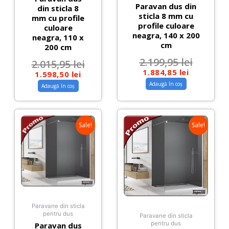
Paravan dus din
din sticla 8
sticla 8 mm cu
mm cu profile
profile culoare
culoare
neagra, 140 x 200
neagra, 110 x
cm
200 cm
2.199,95
lei
2.015,95
lei
1.884,85
lei
1.598,50
lei
Adaugă în coș
Adaugă în coș
Sale!
Sale!
Paravane din sticla
pentru dus
Paravane din sticla
pentru dus
Paravan dus