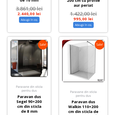
de 10 mm
200 cm cu profile
aur periat
3.861,00
lei
1.422,00
lei
2.440,00
lei
995,00
lei
Adaugă în coș
Adaugă în coș
Sale!
Sale!
Paravane din sticla
pentru dus
Paravane din sticla
Paravan dus
pentru dus
Segel 90×200
Paravan dus
cm din sticla
Walkin 110×200
de 8 mm
cm din sticla de