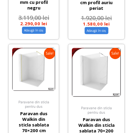
mm cu profil
cm profil auriu
negru
periat
3.119,00
lei
1.920,00
lei
2.290,00
lei
1.580,00
lei
Adaugă în coș
Adaugă în coș
Sale!
Sale!
Paravane din sticla
pentru dus
Paravane din sticla
Paravan dus
pentru dus
Walkin din
Paravan dus
sticla sablata
Walkin din sticla
70×200 cm
sablata 70×200