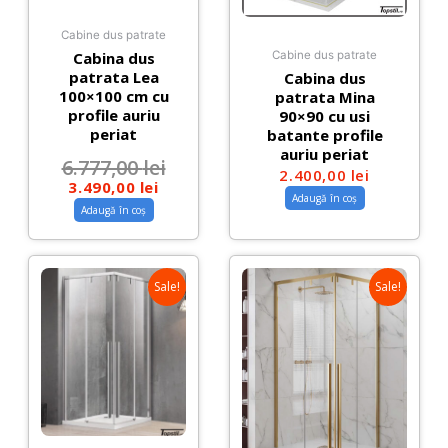
Cabine dus patrate
Cabina dus
Cabine dus patrate
patrata Lea
Cabina dus
100×100 cm cu
patrata Mina
profile auriu
90×90 cu usi
periat
batante profile
auriu periat
6.777,00
lei
2.400,00
lei
3.490,00
lei
Adaugă în coș
Adaugă în coș
Sale!
Sale!