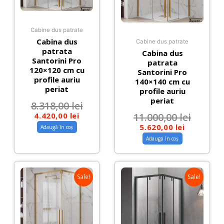
Cabine dus patrate
Cabina dus
Cabine dus patrate
patrata
Cabina dus
Santorini Pro
patrata
120×120 cm cu
Santorini Pro
profile auriu
140×140 cm cu
periat
profile auriu
periat
8.318,00
lei
4.420,00
lei
11.000,00
lei
5.620,00
lei
Adaugă în coș
Adaugă în coș
Sale!
Sale!