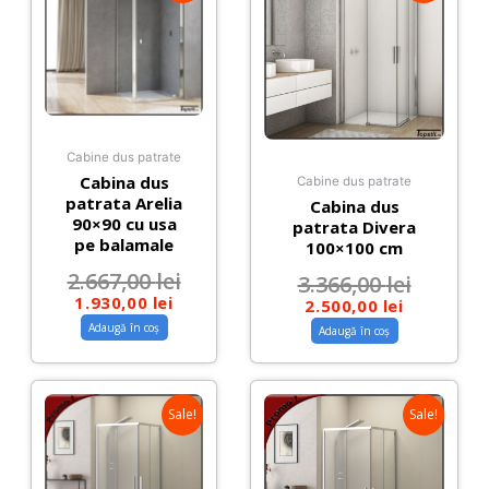
Cabine dus patrate
Cabina dus
Cabine dus patrate
patrata Arelia
Cabina dus
90×90 cu usa
patrata Divera
pe balamale
100×100 cm
2.667,00
lei
3.366,00
lei
1.930,00
lei
2.500,00
lei
Adaugă în coș
Adaugă în coș
Sale!
Sale!