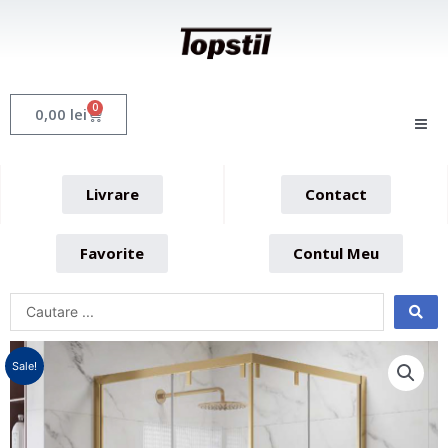
Skip
to
content
0
Cart
0,00
lei
Livrare
Contact
Favorite
Contul Meu
Sale!