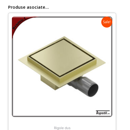
cu
Produse asociate…
profile
auriu
Sale!
periat
Rigole dus