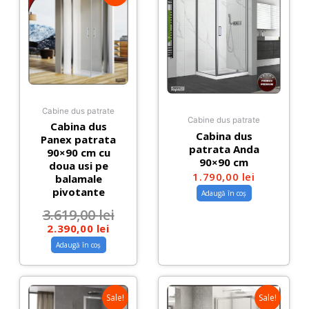
Cabine dus patrate
Cabine dus patrate
Cabina dus
Cabina dus
Panex patrata
patrata Anda
90×90 cm cu
90×90 cm
doua usi pe
1.790,00
lei
balamale
pivotante
Adaugă în coș
3.619,00
lei
2.390,00
lei
Adaugă în coș
Sale!
Sale!