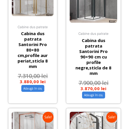
Cabine dus patrate
Cabina dus
Cabine dus patrate
patrata
Cabina dus
Santorini Pro
patrata
80×80
Santorini Pro
cm,profile aur
90×90 cm cu
periat,sticla 8
profile
mm
negre,sticla de 8
mm
7.310,00
lei
3.880,00
lei
7.900,00
lei
3.870,00
lei
Adaugă în coș
Adaugă în coș
Sale!
Sale!