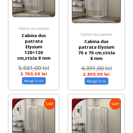
Cabine dus patrate
Cabina dus
Cabine dus patrate
patrata
Cabina dus
Elysium
patrata Elysium
120×120
70 x 70 cm,sticla
cm,sticla 8 mm
8 mm
5.581,00
lei
4.391,00
lei
3.700,00
lei
2.800,00
lei
Adaugă în coș
Adaugă în coș
Sale!
Sale!