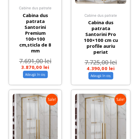
Cabine dus patrate
Cabina dus
Cabine dus patrate
patrata
Cabina dus
Santorini
patrata
Premium
Santorini Pro
100×100
100×100 cm cu
cm,sticla de 8
profile auriu
mm
periat
7.691,00
lei
7.725,00
lei
3.870,00
lei
4.390,00
lei
Adaugă în coș
Adaugă în coș
Sale!
Sale!