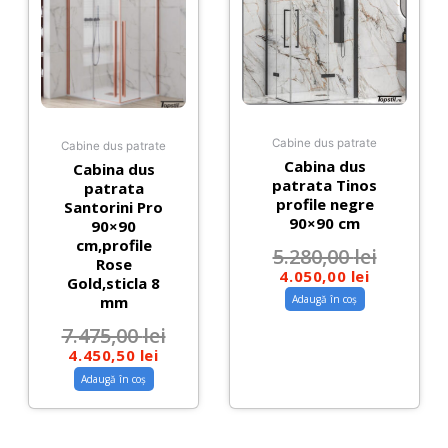
Cabine dus patrate
Cabine dus patrate
Cabina dus
Cabina dus
patrata Tinos
patrata
profile negre
Santorini Pro
90×90 cm
90×90
cm,profile
5.280,00
lei
Rose
4.050,00
lei
Gold,sticla 8
mm
Adaugă în coș
7.475,00
lei
4.450,50
lei
Adaugă în coș