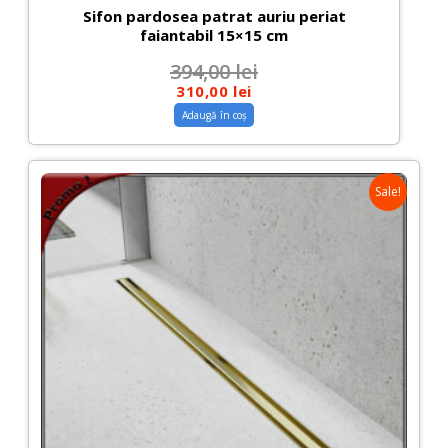
Sifon pardosea patrat auriu periat
faiantabil 15×15 cm
394,00
lei
310,00
lei
Adaugă în coș
Sale!