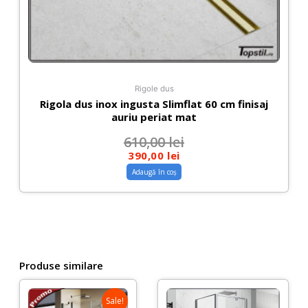
Rigole dus
Rigola dus inox ingusta Slimflat 60 cm finisaj
auriu periat mat
610,00
lei
390,00
lei
Adaugă în coș
Produse similare
Sale!