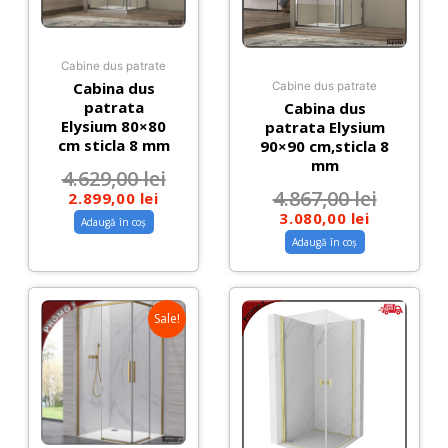
Cabine dus patrate
Cabina dus
Cabine dus patrate
patrata
Cabina dus
Elysium 80×80
patrata Elysium
cm sticla 8 mm
90×90 cm,sticla 8
mm
4.629,00
lei
4.867,00
lei
2.899,00
lei
3.080,00
lei
Adaugă în coș
Adaugă în coș
Sale!