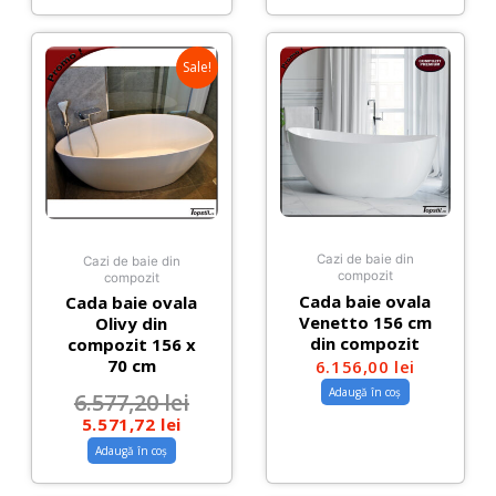
Sale!
Cazi de baie din
Cazi de baie din
compozit
compozit
Cada baie ovala
Cada baie ovala
Venetto 156 cm
Olivy din
din compozit
compozit 156 x
70 cm
6.156,00
lei
Adaugă în coș
6.577,20
lei
5.571,72
lei
Adaugă în coș