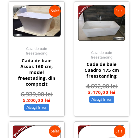
Sale!
Sale!
Cazi de baie
Cazi de baie
freestanding
freestanding
Cada de baie
Cada de baie
Assos 160 cm,
Cuadro 175 cm
model
freestanding
freestading, din
compozit
4.692,00
lei
3.470,00
lei
6.939,00
lei
5.800,00
lei
Adaugă în coș
Adaugă în coș
Sale!
Sale!