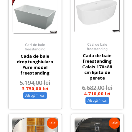
Cazi de baie
Cazi de baie
freestanding
freestanding
Cada de baie
Cada de baie
freestanding
dreptunghiulara
Calais 170×88
Pure model
cm lipita de
freestanding
perete
5.194,00
lei
6.682,00
lei
3.750,00
lei
4.710,00
lei
Adaugă în coș
Adaugă în coș
Sale!
Sale!