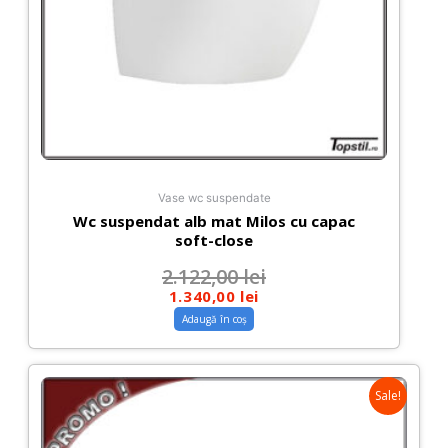
Vase wc suspendate
Wc suspendat alb mat Milos cu capac
soft-close
2.122,00
lei
1.340,00
lei
Adaugă în coș
Sale!