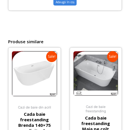
Adaugă în coș
Produse similare
Sale!
Sale!
Cazi de baie
Cazi de baie din acril
freestanding
Cada baie
Cada baie
freestanding
freestanding
Brenda 140×75
Maia pe colt