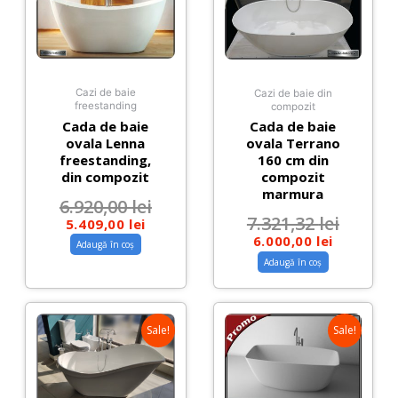
Cazi de baie
Cazi de baie din
freestanding
compozit
Cada de baie
Cada de baie
ovala Lenna
ovala Terrano
freestanding,
160 cm din
din compozit
compozit
marmura
6.920,00
lei
7.321,32
lei
5.409,00
lei
6.000,00
lei
Adaugă în coș
Adaugă în coș
Sale!
Sale!