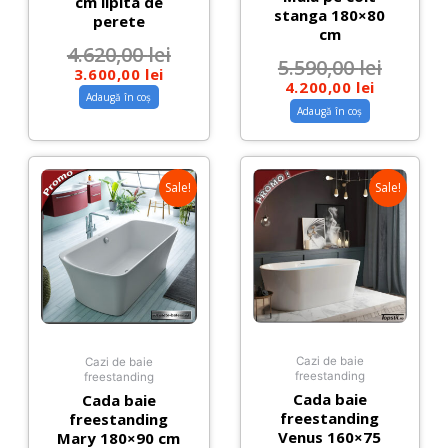
cm lipita de
stanga 180×80
perete
cm
4.620,00
lei
5.590,00
lei
3.600,00
lei
4.200,00
lei
Adaugă în coș
Adaugă în coș
Sale!
Sale!
Cazi de baie
Cazi de baie
freestanding
freestanding
Cada baie
Cada baie
freestanding
freestanding
Venus 160×75
Mary 180×90 cm