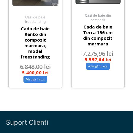
Cazi de baie din
Cazi de baie
compozit
freestanding
Cada de baie
Cada de baie
Terra 156 cm
Rento din
din compozit
compozit
marmura
marmura,
model
7.275,96
lei
freestanding
5.597,64
lei
6.848,00
lei
Adaugă în coș
5.400,00
lei
Adaugă în coș
Suport Clienti