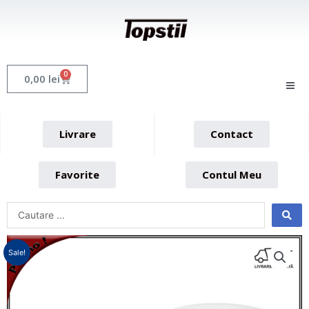
Skip
to
content
0
Cart
0,00
lei
Livrare
Contact
Favorite
Contul Meu
Sale!