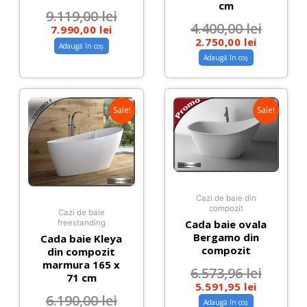
cm
9.119,00
lei
4.400,00
lei
7.990,00
lei
2.750,00
lei
Adaugă în coș
Adaugă în coș
Sale!
Sale!
Cazi de baie din
compozit
Cazi de baie
Cada baie ovala
freestanding
Bergamo din
Cada baie Kleya
compozit
din compozit
marmura 165 x
6.573,96
lei
71 cm
5.591,95
lei
6.190,00
lei
Adaugă în coș