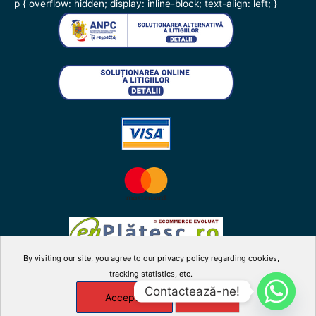
p { overflow: hidden; display: inline-block; text-align: left; }
By visiting our site, you agree to our privacy policy regarding cookies,
tracking statistics, etc.
facebook
twitter
instagram
youtube
Contactează-ne!
Accepta
X
Manage cookies