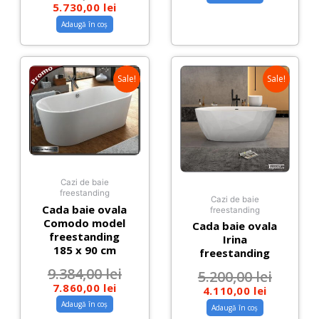
5.730,00
lei
Adaugă în coș
Sale!
Sale!
Cazi de baie
freestanding
Cazi de baie
Cada baie ovala
freestanding
Comodo model
Cada baie ovala
freestanding
Irina
185 x 90 cm
freestanding
9.384,00
lei
5.200,00
lei
7.860,00
lei
4.110,00
lei
Adaugă în coș
Adaugă în coș