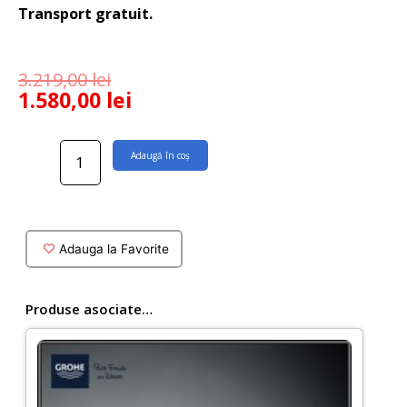
Transport gratuit.
3.219,00
lei
1.580,00
lei
Cantitate
Adaugă în coș
Coloana
dus
Grohe
Tempesta
Cube
Adauga la Favorite
250
cu
baterie
Produse asociate…
monocomanda