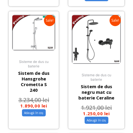
Sale!
Sale!
Sisteme de dus cu
baterie
Sistem de dus
Sisteme de dus cu
Hansgrohe
baterie
Crometta S
Sistem de dus
240
negru mat cu
baterie Ceraline
3.234,00
lei
1.890,00
lei
1.921,00
lei
1.250,00
lei
Adaugă în coș
Adaugă în coș