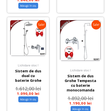
Adaugă în coș
Sale!
Sale!
Lichidare stoc !
Sistem de dus
Lichidare stoc !
dual cu
Sistem de dus
baterie Grohe
Grohe Tempesta
cu baterie
1.612,00
lei
monocomanda
1.090,00
lei
1.892,00
lei
Adaugă în coș
1.190,00
lei
Adaugă în coș