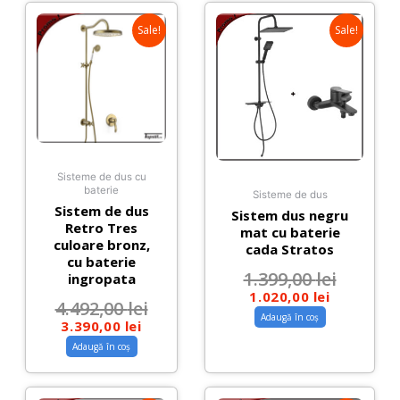
Sale!
Sale!
Sisteme de dus cu
baterie
Sisteme de dus
Sistem de dus
Sistem dus negru
Retro Tres
mat cu baterie
culoare bronz,
cada Stratos
cu baterie
1.399,00
lei
ingropata
1.020,00
lei
4.492,00
lei
Adaugă în coș
3.390,00
lei
Adaugă în coș