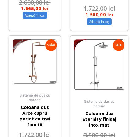
2.600,00
lei
1.722,00
lei
1.665,00
lei
1.500,00
lei
Adaugă în coș
Adaugă în coș
Sale!
Sale!
Sisteme de dus cu
baterie
Sisteme de dus cu
Coloana dus
baterie
Arce cupru
Coloana dus
periat cu trei
Eternity finisaj
functii
inox mat
1.722,00
lei
3.500,00
lei