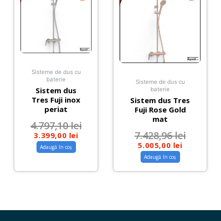
Sisteme de dus cu
baterie
Sisteme de dus cu
Sistem dus
baterie
Tres Fuji inox
Sistem dus Tres
periat
Fuji Rose Gold
mat
4.797,10
lei
7.428,96
lei
3.399,00
lei
5.005,00
lei
Adaugă în coș
Adaugă în coș