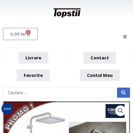
Skip
to
content
0
Cart
0,00
lei
Livrare
Contact
Favorite
Contul Meu
Sale!