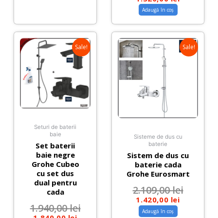
Adaugă în coș
Sale!
Sale!
Seturi de baterii
baie
Sisteme de dus cu
Set baterii
baterie
baie negre
Sistem de dus cu
Grohe Cubeo
baterie cada
cu set dus
Grohe Eurosmart
dual pentru
2.109,00
lei
cada
1.420,00
lei
1.940,00
lei
Adaugă în coș
1.840,00
lei