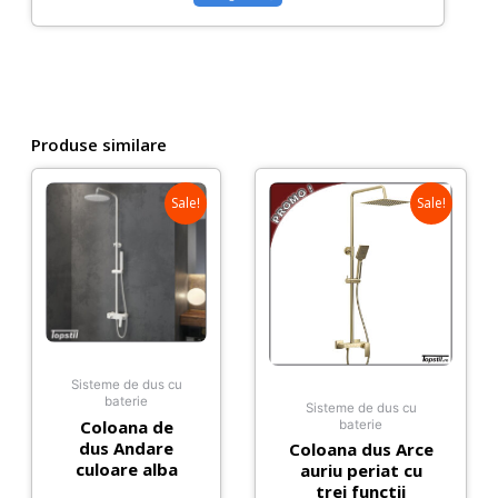
Produse similare
Sale!
Sale!
Sisteme de dus cu
baterie
Sisteme de dus cu
Coloana de
baterie
dus Andare
Coloana dus Arce
culoare alba
auriu periat cu
trei functii