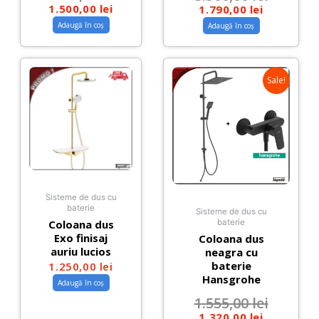
1.500,00
lei
1.790,00
lei
Adaugă în coș
Adaugă în coș
Sale!
Sisteme de dus cu
baterie
Sisteme de dus cu
Coloana dus
baterie
Exo finisaj
Coloana dus
auriu lucios
neagra cu
baterie
1.250,00
lei
Hansgrohe
Adaugă în coș
1.555,00
lei
1.320,00
lei