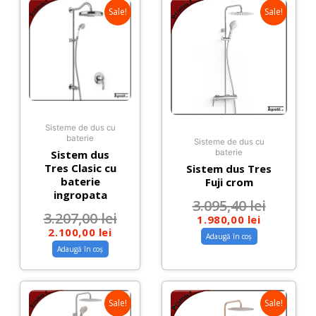
Sale!
Sale!
Sisteme de dus cu
baterie
Sisteme de dus cu
Sistem dus
baterie
Tres Clasic cu
Sistem dus Tres
baterie
Fuji crom
ingropata
3.095,40
lei
3.207,00
lei
1.980,00
lei
2.100,00
lei
Adaugă în coș
Adaugă în coș
Sale!
Sale!