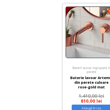
pe
podea
Baterii lavoar ingropate i
perete
Baterie lavoar Artem
din perete culoare
rose-gold mat
1.410,00
lei
810,00
lei
Adaugă în coș