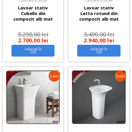
Lavoare stative
Lavoare stative
Lavoar stativ
Lavoar stativ
Cubello din
Letta rotund din
compozit alb mat
compozit alb mat
3.290,00
lei
3.490,00
lei
2.700,00
lei
2.940,00
lei
Adaugă în
Adaugă în
coș
coș
Sale!
Sale!