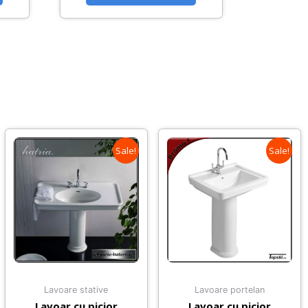
Sale!
Sale!
Lavoare stative
Lavoare portelan
Lavoar cu picior
Lavoar cu picior