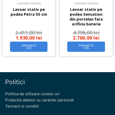
Lavoare stative
Lavoare stative
Lavoar stativ pe
Lavoar stativ pe
podea Petra 55 cm
podea Sensation
din portelan fara
orificiu baterie
2.411,00
lei
4.796,00
lei
1.930,00
lei
2.760,00
lei
Adaugă în
Adaugă în
coș
coș
Politici
Politica de utilizare cookie-uri
Protectia datelor cu caracter personal
Termeni si conditii