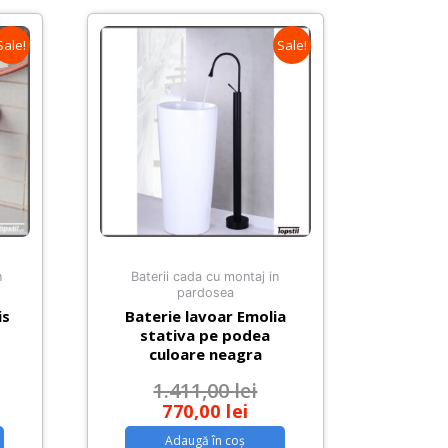
Sale!
Sale!
n
Baterii cada cu montaj in
pardosea
is
Baterie lavoar Emolia
stativa pe podea
culoare neagra
1.411,00
lei
770,00
lei
Adaugă în coș