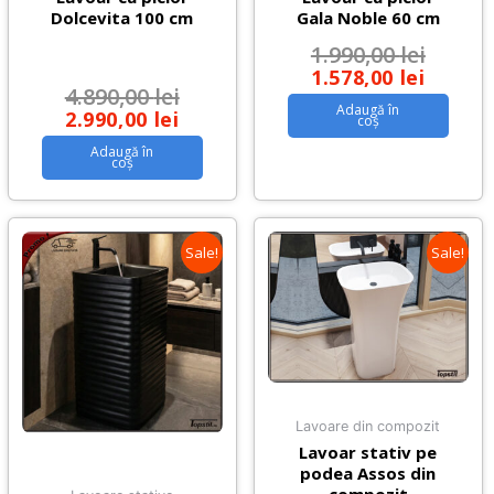
Dolcevita 100 cm
Gala Noble 60 cm
1.990,00
lei
1.578,00
lei
4.890,00
lei
Adaugă în
2.990,00
lei
coș
Adaugă în
coș
Sale!
Sale!
Lavoare din compozit
Lavoar stativ pe
podea Assos din