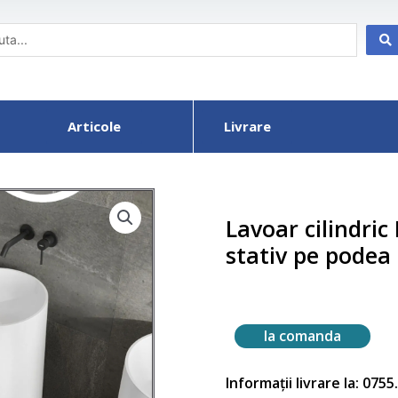
Articole
Livrare
Lavoar cilindri
stativ pe podea
la comanda
Informații livrare la: 075