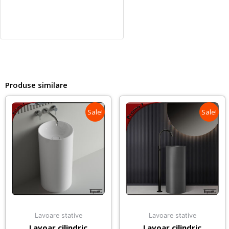
Produse similare
Sale!
Sale!
Lavoare stative
Lavoare stative
Lavoar cilindric
Lavoar cilindric