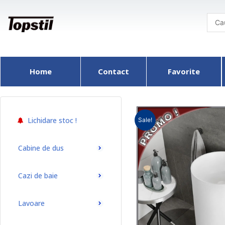
Skip
to
content
Home
Contact
Favorite
Lichidare stoc !
Sale!
Cabine de dus
Cazi de baie
Lavoare