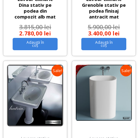
Dina stativ pe
Grenoble stativ pe
podea din
podea finisaj
compozit alb mat
antracit mat
3.815,00
lei
5.900,00
lei
2.780,00
lei
3.400,00
lei
Adaugă în
Adaugă în
coș
coș
Sale!
Sale!