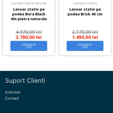
Lavoare piatra naturala
Lavoare stative
Lavoar stativ pe
Lavoar stativ pe
podea Bora Black
podea Brick 40 cm
din piatra naturala
4.970,00
lei
2.170,00
lei
3.780,00
lei
1.490,00
lei
Adaugă în
Adaugă în
coș
coș
Suport Clienti
Solicitari
Contact