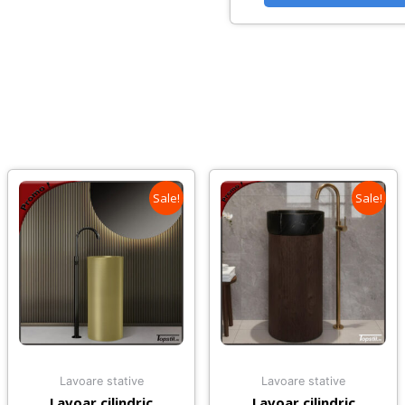
Sale!
Sale!
Lavoare stative
Lavoare stative
Lavoar cilindric
Lavoar cilindric