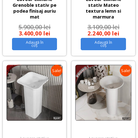
Grenoble stativ pe
stativ Mateo
podea finisaj auriu
textura lemn si
mat
marmura
5.900,00
lei
3.109,00
lei
3.400,00
lei
2.240,00
lei
Adaugă în
Adaugă în
coș
coș
Sale!
Sale!