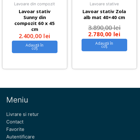
Lavoare din compozit
Lavoare stative
Lavoar stativ
Lavoar stativ Zola
Sunny din
alb mat 40×40 cm
compozit 60 x 45
3.890,00
lei
cm
2.780,00
lei
2.400,00
lei
Adaugă în
Adaugă în
coș
coș
Meniu
Livrare si retur
Contact
Favorite
Autentificare