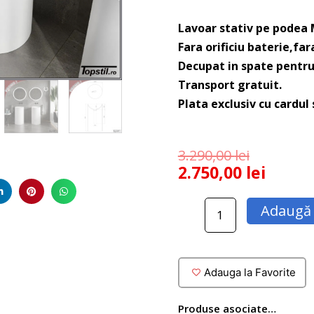
Lavoar stativ pe podea 
Fara orificiu baterie,far
Decupat in spate pentru
Transport gratuit.
Plata exclusiv cu cardul
3.290,00
lei
2.750,00
lei
Cantitate
Adaugă 
Lavoar
cilindric
Modena
din
Adauga la Favorite
compozit
stativ
Produse asociate…