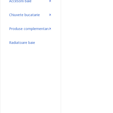
Accesorii baie
Chiuvete bucatarie
Produse complementare
Radiatoare baie
Radiatoare baie port-prosop