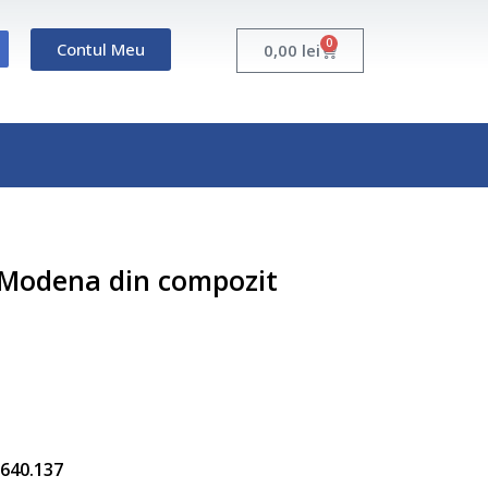
0
Contul Meu
Cart
0,00
lei
c Modena din compozit
5.640.137