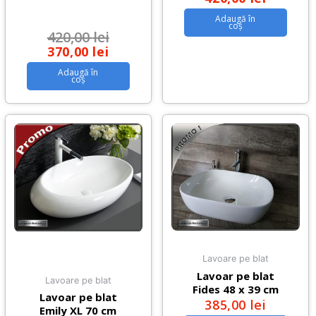
Adaugă în
coș
420,00
lei
370,00
lei
Adaugă în
coș
Lavoare pe blat
Lavoar pe blat
Lavoare pe blat
Fides 48 x 39 cm
Lavoar pe blat
385,00
lei
Emily XL 70 cm