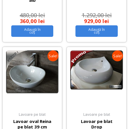
alb
480,00
lei
1.292,00
lei
360,00
lei
929,00
lei
Adaugă în
Adaugă în
coș
coș
Sale!
Sale!
Lavoare pe blat
Lavoare pe blat
Lavoar oval Reina
Lavoar pe blat
pe blat 39 cm
Drop