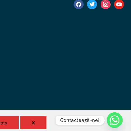
facebook
twitter
instagram
youtube
Contactează-ne!
epta
X