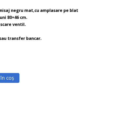
nisaj negru mat,cu amplasare pe blat
uni 80×46 cm.
scare ventil.
 sau transfer bancar.
în coș