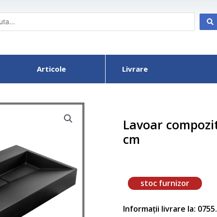
Articole
Livrare
Lavoar compozi
cm
stoc furnizor
Informații livrare la: 075