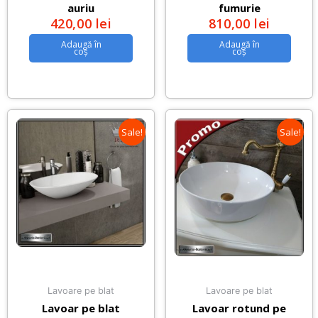
auriu
fumurie
420,00
lei
810,00
lei
Adaugă în
Adaugă în
coș
coș
Sale!
Sale!
Lavoare pe blat
Lavoare pe blat
Lavoar pe blat
Lavoar rotund pe