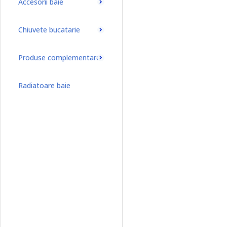
Accesorii baie
Chiuvete bucatarie
Produse complementare
Radiatoare baie
Radiatoare baie port-prosop