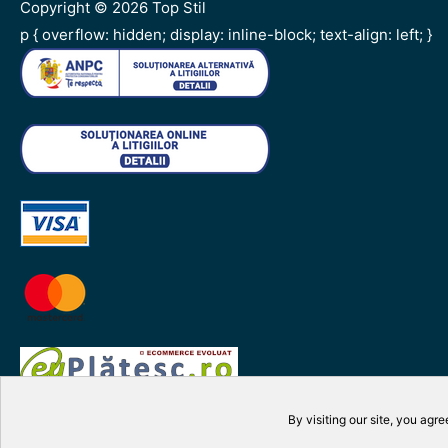
Copyright © 2026
Top Stil
p { overflow: hidden; display: inline-block; text-align: left; }
By visiting our site, you agre
Manage cookies