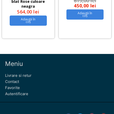
619,00
lei
blat Rose culoare
450,00
lei
neagra
564,00
lei
Adaugă în
coș
Adaugă în
coș
Meniu
Livrare si retur
Contact
Favorite
Autentificare