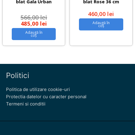
blat Gala Urban
blat Rose 36 cm
460,00
lei
566,00
lei
485,00
lei
Adaugă în
coș
Adaugă în
coș
Politici
Politica de utilizare cookie-uri
Protectia datelor cu caracter personal
Termeni si conditii