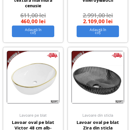
textura marmura
Villeroy&Boch
cenusie
611,00
lei
2.991,00
lei
460,00
lei
2.109,00
lei
Adaugă în
Adaugă în
coș
coș
Lavoare pe blat
Lavoare din sticla
Lavoar oval pe blat
Lavoar oval pe blat
Victor 48 cm alb-
Zira din sticla