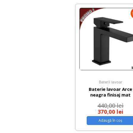
cm
Baterii lavoar
Baterie lavoar Arce
neagra finisaj mat
440,00
lei
370,00
lei
Adaugă în coș