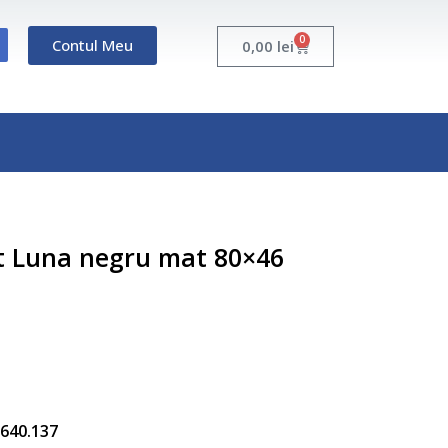
0
Contul Meu
Cart
0,00
lei
t Luna negru mat 80×46
5.640.137