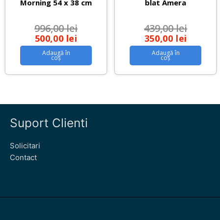
Morning 54 x 38 cm
blat Amera
996,00
lei
439,00
lei
500,00
lei
350,00
lei
Adaugă în
Adaugă în
coș
coș
Suport Clienti
Solicitari
Contact