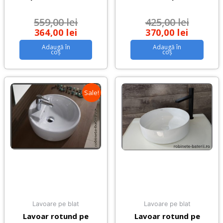
559,00
lei
425,00
lei
364,00
lei
370,00
lei
Adaugă în
Adaugă în
coș
coș
Sale!
Lavoare pe blat
Lavoare pe blat
Lavoar rotund pe
Lavoar rotund pe