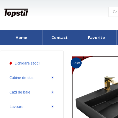
Skip
to
content
Home
Contact
Favorite
Lichidare stoc !
Sale!
Cabine de dus
Cazi de baie
Lavoare