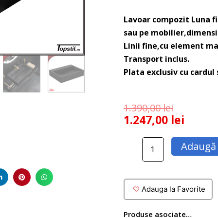
Lavoar compozit Luna fi
sau pe mobilier,dimensi
Linii fine,cu element ma
Transport inclus.
Plata exclusiv cu cardul
1.390,00
lei
1.247,00
lei
Cantitate
Adaugă 
Lavoar
compozit
Luna
negru
Adauga la Favorite
mat
80x46
Produse asociate…