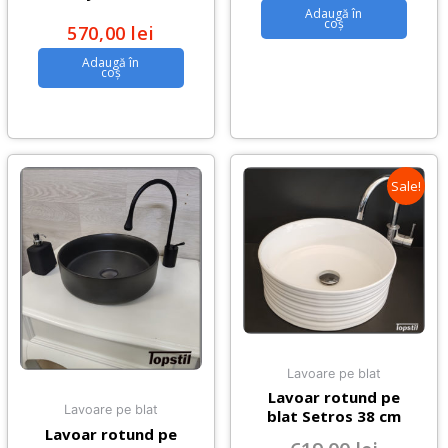
Adaugă în
coș
570,00
lei
Adaugă în
coș
Sale!
Lavoare pe blat
Lavoar rotund pe
Lavoare pe blat
blat Setros 38 cm
Lavoar rotund pe