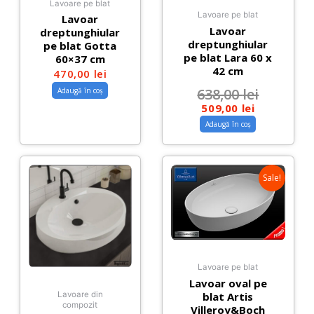
Lavoare pe blat
Lavoare pe blat
Lavoar
Lavoar
dreptunghiular
dreptunghiular
pe blat Gotta
pe blat Lara 60 x
60×37 cm
42 cm
470,00
lei
638,00
lei
Adaugă în coș
509,00
lei
Adaugă în coș
Sale!
Lavoare pe blat
Lavoar oval pe
blat Artis
Lavoare din
compozit
Villeroy&Boch