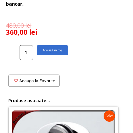
bancar.
480,00
lei
360,00
lei
Cantitate
Adaugă în coș
Lavoar
oval
pe
blat
Corella
Adauga la Favorite
50x37
cm
alb
Produse asociate…
Sale!