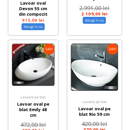
Lavoar oval
2.991,00
lei
Devon 55 cm
2.109,00
lei
din compozit
915,00
lei
Adaugă în coș
Adaugă în coș
Sale!
Sale!
Lavoare pe blat
Lavoare pe blat
Lavoar oval pe
Lavoar oval pe
blat Emily 48
blat Rio 59 cm
cm
420,00
lei
472,00
lei
370,00
lei