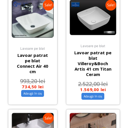
Sale!
Sale!
Lavoare pe blat
Lavoare pe blat
Lavoar patrat pe
Lavoar patrat
blat
pe blat
Villeroy&Boch
Connect Air 40
Artis 41 cm Titan
cm
Ceram
993,20
lei
2.522,00
lei
734,50
lei
1.569,00
lei
Adaugă în coș
Adaugă în coș
Sale!