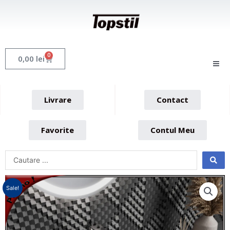
Skip
to
content
0
Cart
0,00
lei
Livrare
Contact
Favorite
Contul Meu
Sale!