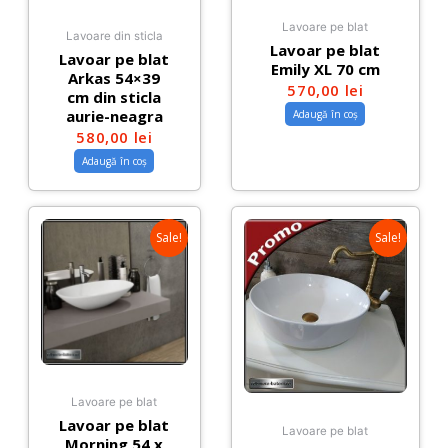
Lavoare pe blat
Lavoare din sticla
Lavoar pe blat
Lavoar pe blat
Emily XL 70 cm
Arkas 54×39
570,00
lei
cm din sticla
aurie-neagra
Adaugă în coș
580,00
lei
Adaugă în coș
Sale!
Sale!
Lavoare pe blat
Lavoar pe blat
Lavoare pe blat
Morning 54 x