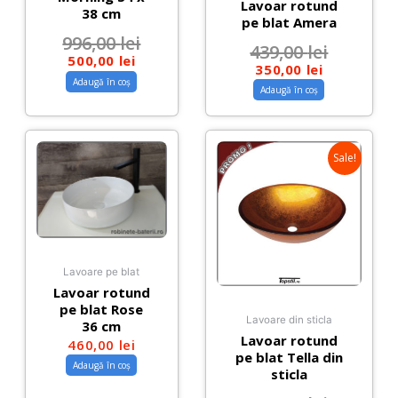
Lavoar rotund
38 cm
pe blat Amera
996,00
lei
439,00
lei
500,00
lei
350,00
lei
Adaugă în coș
Adaugă în coș
Sale!
Lavoare pe blat
Lavoar rotund
pe blat Rose
Lavoare din sticla
36 cm
Lavoar rotund
460,00
lei
pe blat Tella din
Adaugă în coș
sticla