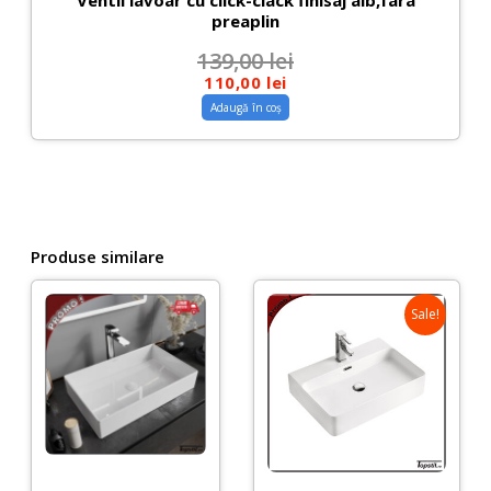
preaplin
139,00
lei
110,00
lei
Adaugă în coș
Produse similare
Sale!