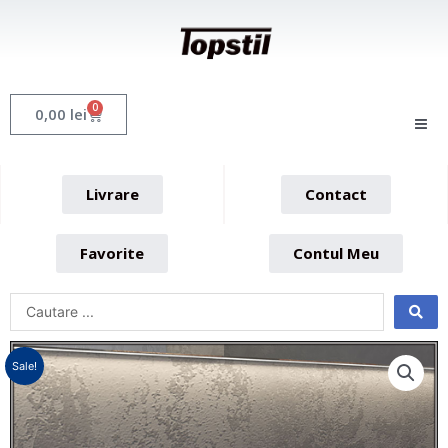
Skip
to
content
0
Cart
0,00
lei
Livrare
Contact
Favorite
Contul Meu
Sale!