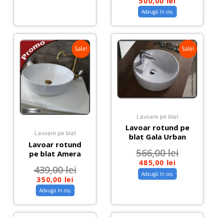
500,00
lei
Adaugă în coș
Sale!
Sale!
Lavoare pe blat
Lavoar rotund pe
Lavoare pe blat
blat Gala Urban
Lavoar rotund
566,00
lei
pe blat Amera
485,00
lei
439,00
lei
Adaugă în coș
350,00
lei
Adaugă în coș