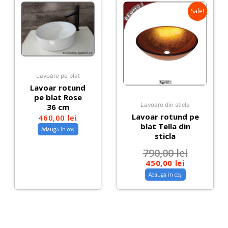
Sale!
Lavoare pe blat
Lavoar rotund
pe blat Rose
Lavoare din sticla
36 cm
Lavoar rotund pe
460,00
lei
blat Tella din
Adaugă în coș
sticla
790,00
lei
450,00
lei
Adaugă în coș