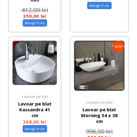
Adaugă în coș
412,00
lei
350,00
lei
Adaugă în coș
Sale!
Lavoare pe blat
Lavoare pe blat
Lavoar pe blat
Lavoar pe blat
Kassandra 41
Morning 54 x 38
cm
cm
368,00
lei
Adaugă în coș
996,00
lei