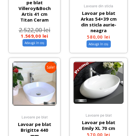
pe blat
Lavoare din sticla
Villeroy&Boch
Lavoar pe blat
Artis 41 cm
Arkas 54×39 cm
Titan Ceram
din sticla aurie-
2.522,00
lei
neagra
1.569,00
lei
580,00
lei
Adaugă în coș
Adaugă în coș
Sale!
Lavoare pe blat
Lavoare pe blat
Lavoar pe blat
Lavoar pe blat
Emily XL 70 cm
Brigitte 440
570,00
lei
mm