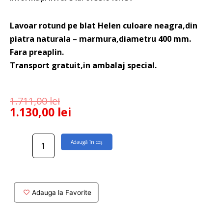
Lavoar rotund pe blat Helen culoare neagra,din
piatra naturala – marmura,diametru 400 mm.
Fara preaplin.
Transport gratuit,in ambalaj special.
1.711,00
lei
1.130,00
lei
Cantitate
Adaugă în coș
Lavoar
rotund
Helen
Nero
pe
Adauga la Favorite
blat,piatra
naturala