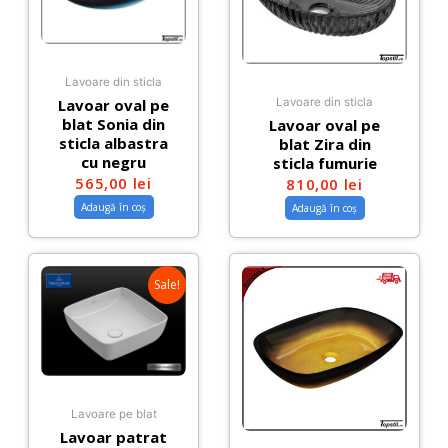
Lavoare din sticla
Lavoar oval pe
Lavoare din sticla
blat Sonia din
Lavoar oval pe
sticla albastra
blat Zira din
cu negru
sticla fumurie
565,00
lei
810,00
lei
Adaugă în coș
Adaugă în coș
Sale!
Lavoare pe blat
Lavoar patrat