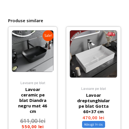
Produse similare
Sale!
Lavoare pe blat
Lavoar
Lavoare pe blat
ceramic pe
Lavoar
blat Diandra
dreptunghiular
negru mat 46
pe blat Gotta
cm
60×37 cm
470,00
lei
611,00
lei
Adaugă în coș
550,00
lei