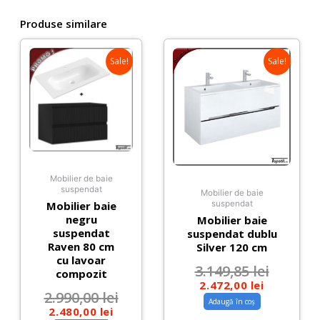
Produse similare
Sale!
Sale!
Mobilier de baie
suspendat
Mobilier de baie
Mobilier baie
suspendat
negru
Mobilier baie
suspendat
suspendat dublu
Raven 80 cm
Silver 120 cm
cu lavoar
3.149,85
lei
compozit
2.472,00
lei
2.990,00
lei
Adaugă în coș
2.480,00
lei