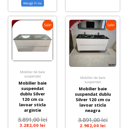
Adaugă în coș
Sale!
Sale!
Mobilier de baie
suspendat
Mobilier de baie
Mobilier baie
suspendat
suspendat
Mobilier baie
dublu Silver
suspendat dublu
120 cm cu
Silver 120 cm cu
lavoar sticla
lavoar sticla
argintie
neagra
3.891,00
lei
3.891,00
lei
3.282,00
lei
2.982,00
lei