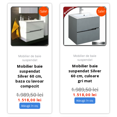
Sale!
Sale!
Mobilier de baie
Mobilier de baie
suspendat
suspendat
Mobilier baie
Mobilier baie
suspendat Silver
suspendat
60 cm, culoare
Silver 60 cm,
gri mat
baza cu lavoar
compozit
1.989,50
lei
1.989,50
lei
1.518,00
lei
1.518,00
lei
Adaugă în coș
Adaugă în coș