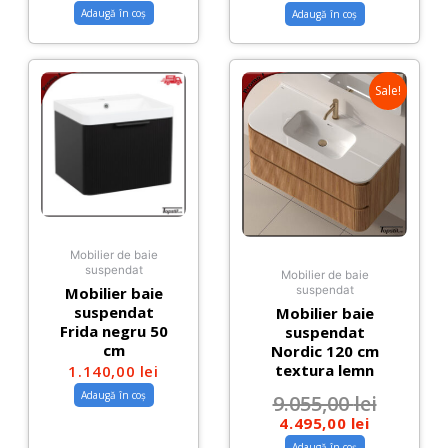
Adaugă în coș
Adaugă în coș
Sale!
Mobilier de baie
suspendat
Mobilier de baie
Mobilier baie
suspendat
suspendat
Mobilier baie
Frida negru 50
suspendat
cm
Nordic 120 cm
textura lemn
1.140,00
lei
Adaugă în coș
9.055,00
lei
4.495,00
lei
Adaugă în coș