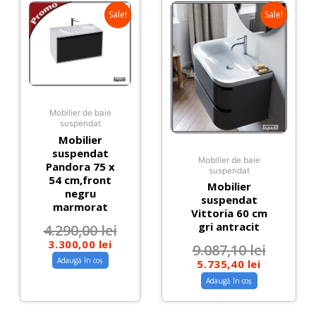
Sale!
Sale!
Mobilier de baie
suspendat
Mobilier
suspendat
Mobilier de baie
Pandora 75 x
suspendat
54 cm,front
Mobilier
negru
suspendat
marmorat
Vittoria 60 cm
gri antracit
4.290,00
lei
3.300,00
lei
9.087,10
lei
Adaugă în coș
5.735,40
lei
Adaugă în coș