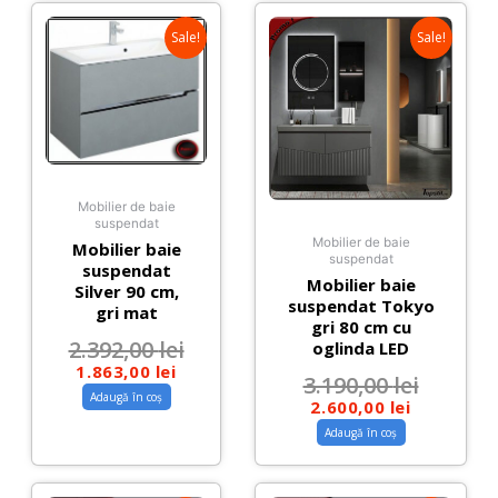
Sale!
Sale!
Mobilier de baie
suspendat
Mobilier de baie
Mobilier baie
suspendat
suspendat
Mobilier baie
Silver 90 cm,
suspendat Tokyo
gri mat
gri 80 cm cu
2.392,00
lei
oglinda LED
1.863,00
lei
3.190,00
lei
Adaugă în coș
2.600,00
lei
Adaugă în coș