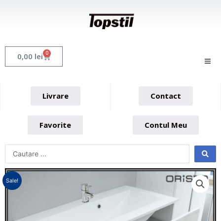
Skip
to
content
0
Cart
0,00
lei
Livrare
Contact
Favorite
Contul Meu
Sale!