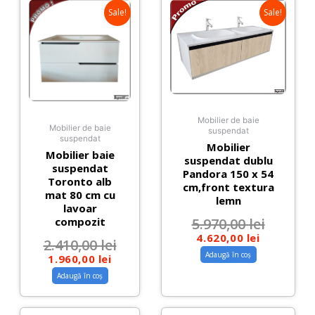
Sale!
Sale!
Mobilier de baie
Mobilier de baie
suspendat
suspendat
Mobilier
Mobilier baie
suspendat dublu
suspendat
Pandora 150 x 54
Toronto alb
cm,front textura
mat 80 cm cu
lemn
lavoar
compozit
5.970,00
lei
4.620,00
lei
2.410,00
lei
Adaugă în coș
1.960,00
lei
Adaugă în coș