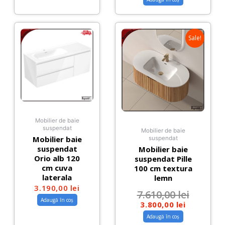
Sale!
Mobilier de baie
suspendat
Mobilier de baie
Mobilier baie
suspendat
suspendat
Mobilier baie
Orio alb 120
suspendat Pille
cm cuva
100 cm textura
laterala
lemn
3.190,00
lei
7.610,00
lei
Adaugă în coș
3.800,00
lei
Adaugă în coș