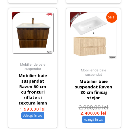
Sale!
Mobilier de baie
suspendat
Mobilier de baie
Mobilier baie
suspendat
suspendat
Mobilier baie
Raven 60 cm
suspendat Raven
cu fronturi
80 cm finisaj
riflate si
stejar
textura lemn
2.900,00
lei
1.990,00
lei
2.400,00
lei
Adaugă în coș
Adaugă în coș