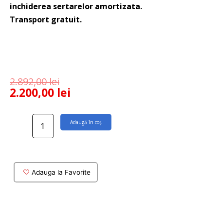
inchiderea sertarelor amortizata.
Transport gratuit.
2.892,00
lei
2.200,00
lei
Cantitate
Adaugă în coș
Mobilier
baie
Silver
suspendat
90
Adauga la Favorite
cm
alb