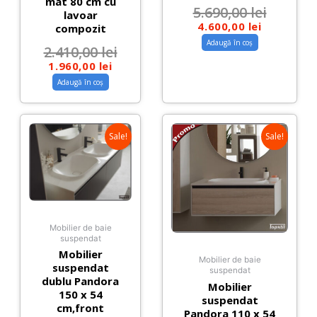
mat 80 cm cu
5.690,00
lei
lavoar
4.600,00
lei
compozit
Adaugă în coș
2.410,00
lei
1.960,00
lei
Adaugă în coș
Sale!
Sale!
Mobilier de baie
suspendat
Mobilier
Mobilier de baie
suspendat
suspendat
dublu Pandora
Mobilier
150 x 54
suspendat
cm,front
Pandora 110 x 54