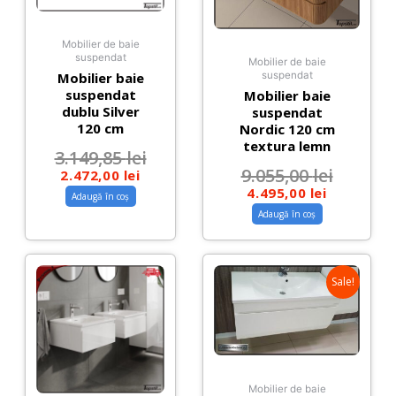
Mobilier de baie
suspendat
Mobilier de baie
Mobilier baie
suspendat
suspendat
Mobilier baie
dublu Silver
suspendat
120 cm
Nordic 120 cm
textura lemn
3.149,85
lei
9.055,00
lei
2.472,00
lei
4.495,00
lei
Adaugă în coș
Adaugă în coș
Sale!
Mobilier de baie