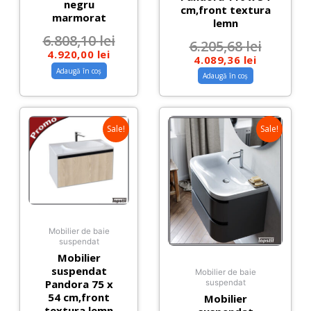
negru
cm,front textura
marmorat
lemn
6.808,10
lei
6.205,68
lei
4.920,00
lei
4.089,36
lei
Adaugă în coș
Adaugă în coș
Sale!
Sale!
Mobilier de baie
suspendat
Mobilier
suspendat
Mobilier de baie
Pandora 75 x
suspendat
54 cm,front
Mobilier
textura lemn