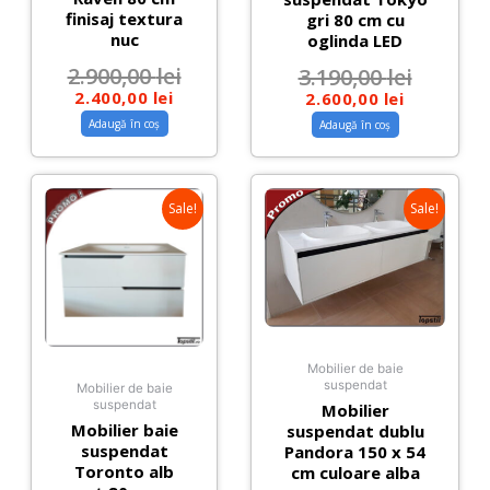
finisaj textura
gri 80 cm cu
nuc
oglinda LED
2.900,00
lei
3.190,00
lei
2.400,00
lei
2.600,00
lei
Adaugă în coș
Adaugă în coș
Sale!
Sale!
Mobilier de baie
suspendat
Mobilier de baie
suspendat
Mobilier
Mobilier baie
suspendat dublu
suspendat
Pandora 150 x 54
Toronto alb
cm culoare alba