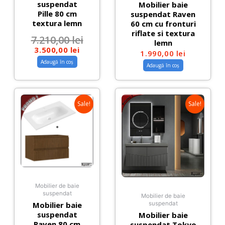
suspendat
Mobilier baie
Pille 80 cm
suspendat Raven
textura lemn
60 cm cu fronturi
riflate si textura
7.210,00
lei
lemn
3.500,00
lei
1.990,00
lei
Adaugă în coș
Adaugă în coș
Sale!
Sale!
Mobilier de baie
suspendat
Mobilier de baie
Mobilier baie
suspendat
suspendat
Mobilier baie
Raven 80 cm
suspendat Tokyo