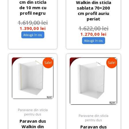
cm din sticla
Walkin din sticla
de 10 mm cu
sablata 70×200
profil negru
cm profil auriu
periat
1.619,00
lei
1.622,00
lei
1.390,00
lei
1.270,00
lei
Adaugă în coș
Adaugă în coș
Sale!
Sale!
Paravane din sticla
pentru dus
Paravane din sticla
Paravan dus
pentru dus
Walkin din
Paravan dus