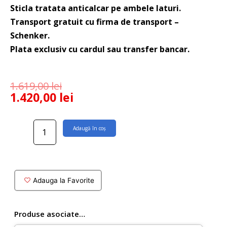
Sticla tratata anticalcar pe ambele laturi.
Transport gratuit cu firma de transport –
Schenker.
Plata exclusiv cu cardul sau transfer bancar.
1.619,00
lei
1.420,00
lei
Cantitate
Adaugă în coș
Paravan
dus
Walkin
90x200
cm
Adauga la Favorite
din
sticla
de
Produse asociate…
10