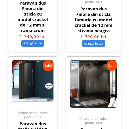
Paravan dus
pentru dus
Finora din
Paravan dus
sticla cu
Finora din sticla
model crackel
fumurie cu model
de 12 mm si
crackel de 12 mm
rama crom
si rama neagra
1.740,00
lei
1.790,00
lei
Adaugă în coș
Adaugă în coș
Sale!
Sale!
Paravane din sticla
pentru dus
Paravane din sticla
Paravan dus
pentru dus