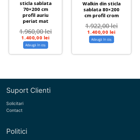
sticla sablata
Walkin din sticla
70×200 cm
sablata 80×200
profil auriu
cm profil crom
periat mat
1.922,00
lei
1.960,00
lei
1.400,00
lei
1.400,00
lei
Adaugă în coș
Adaugă în coș
Suport Clienti
Solicitari
Contact
Politici