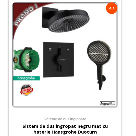
mm
Sale!
cu
profil
negru
Sisteme de dus ingropate
Sistem de dus ingropat negru mat cu
baterie Hansgrohe Duoturn