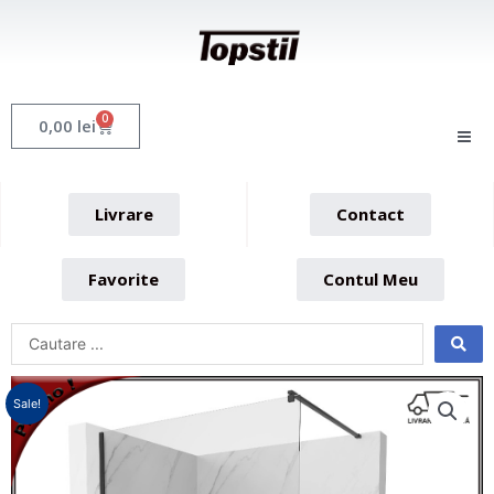
Skip
to
content
0
Cart
0,00
lei
Livrare
Contact
Favorite
Contul Meu
Sale!