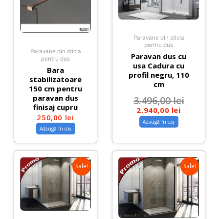
Paravane din sticla
pentru dus
Paravane din sticla
Paravan dus cu
pentru dus
usa Cadura cu
Bara
profil negru, 110
stabilizatoare
cm
150 cm pentru
paravan dus
3.496,00
lei
finisaj cupru
2.940,00
lei
250,00
lei
Adaugă în coș
Adaugă în coș
Sale!
Sale!