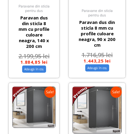
Paravane din sticla
pentru dus
Paravane din sticla
pentru dus
Paravan dus
Paravan dus din
din sticla 8
sticla 8 mm cu
mm cu profile
profile culoare
culoare
neagra, 90 x 200
neagra, 140 x
cm
200 cm
1.716,95
lei
2.199,95
lei
1.443,25
lei
1.884,85
lei
Adaugă în coș
Adaugă în coș
Sale!
Sale!