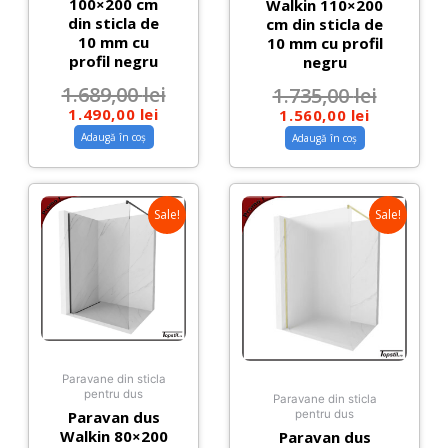
100×200 cm
Walkin 110×200
din sticla de
cm din sticla de
10 mm cu
10 mm cu profil
profil negru
negru
1.689,00
lei
1.735,00
lei
1.490,00
lei
1.560,00
lei
Adaugă în coș
Adaugă în coș
Sale!
Sale!
Paravane din sticla
pentru dus
Paravane din sticla
Paravan dus
pentru dus
Walkin 80×200
Paravan dus