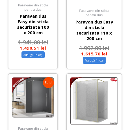
Paravane din sticla
pentru dus
Paravane din sticla
pentru dus
Paravan dus
Easy din sticla
Paravan dus Easy
securizata 100
din sticla
x 200 cm
securizata 110 x
200 cm
1.941,00
lei
1.992,00
lei
1.490,51
lei
1.615,70
lei
Adaugă în coș
Adaugă în coș
Sale!
Paravane din sticla