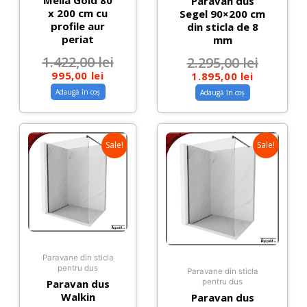
Melia Gold 80
Paravan dus
x 200 cm cu
Segel 90×200 cm
profile aur
din sticla de 8
periat
mm
1.422,00
lei
2.295,00
lei
995,00
lei
1.895,00
lei
Adaugă în coș
Adaugă în coș
Sale!
Sale!
Paravane din sticla
pentru dus
Paravane din sticla
Paravan dus
pentru dus
Walkin
Paravan dus