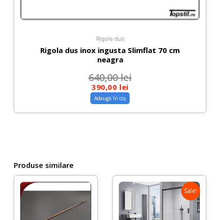
Rigole dus
Rigola dus inox ingusta Slimflat 70 cm
neagra
640,00
lei
390,00
lei
Adaugă în coș
Produse similare
Sale!