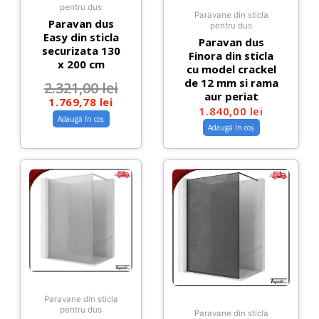
pentru dus
Paravane din sticla
Paravan dus
pentru dus
Easy din sticla
Paravan dus
securizata 130
Finora din sticla
x 200 cm
cu model crackel
de 12 mm si rama
2.321,00
lei
aur periat
1.769,78
lei
1.840,00
lei
Adaugă în coș
Adaugă în coș
Paravane din sticla
pentru dus
Paravane din sticla