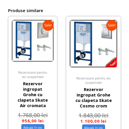
Produse similare
Sale!
Sale!
Rezervoare pentru
wc suspendat
Rezervoare pentru wc
Rezervor
suspendat
ingropat
Rezervor
Grohe cu
ingropat Grohe
clapeta Skate
cu clapeta Skate
Air cromata
Cosmo crom
1.768,00
lei
1.843,00
lei
956,00
lei
1.100,00
lei
Adaugă în coș
Adaugă în coș