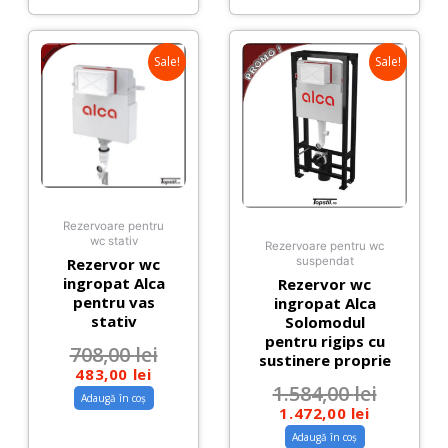
Sale!
Sale!
Rezervoare pentru
wc stativ
Rezervoare pentru wc
Rezervor wc
suspendat
ingropat Alca
Rezervor wc
pentru vas
ingropat Alca
stativ
Solomodul
pentru rigips cu
708,00
lei
sustinere proprie
483,00
lei
1.584,00
lei
Adaugă în coș
1.472,00
lei
Adaugă în coș