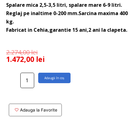
Spalare mica 2,5-3,5 litri, spalare mare 6-9 litri.
Reglaj pe inaltime 0-200 mm.Sarcina maxima 400
kg.
Fabricat in Cehia,garantie 15 ani,2 ani la clapeta.
2.274,00
lei
1.472,00
lei
Cantitate
Adaugă în coș
Rezervor
wc
suspendat
Alca
cu
Adauga la Favorite
clapeta
sticla
alba