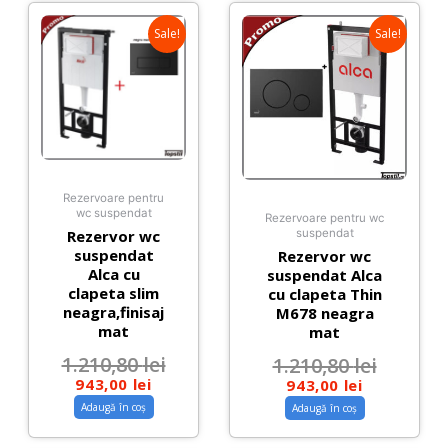
Sale!
Sale!
Rezervoare pentru
wc suspendat
Rezervoare pentru wc
Rezervor wc
suspendat
suspendat
Rezervor wc
Alca cu
suspendat Alca
clapeta slim
cu clapeta Thin
neagra,finisaj
M678 neagra
mat
mat
1.210,80
lei
1.210,80
lei
943,00
lei
943,00
lei
Adaugă în coș
Adaugă în coș