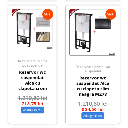
Sale!
Sale!
Rezervoare pentru
wc suspendat
Rezervoare pentru wc
Rezervor wc
suspendat
suspendat
Rezervor wc
Alca cu
suspendat Alca
clapeta crom
cu clapeta slim
neagra M278
1.210,80
lei
1.210,80
lei
718,75
lei
954,50
lei
Adaugă în coș
Adaugă în coș