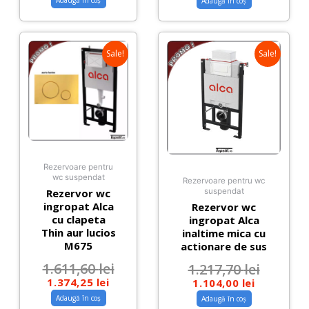
Adaugă în coș
Adaugă în coș
Sale!
Sale!
Rezervoare pentru
wc suspendat
Rezervoare pentru wc
Rezervor wc
suspendat
ingropat Alca
Rezervor wc
cu clapeta
ingropat Alca
Thin aur lucios
inaltime mica cu
M675
actionare de sus
1.611,60
lei
1.217,70
lei
1.374,25
lei
1.104,00
lei
Adaugă în coș
Adaugă în coș