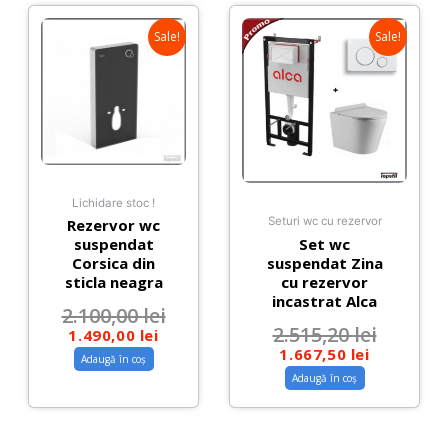
Sale!
Sale!
Lichidare stoc !
Seturi wc cu rezervor
Rezervor wc
Set wc
suspendat
suspendat Zina
Corsica din
cu rezervor
sticla neagra
incastrat Alca
2.100,00
lei
2.515,20
lei
1.490,00
lei
1.667,50
lei
Adaugă în coș
Adaugă în coș