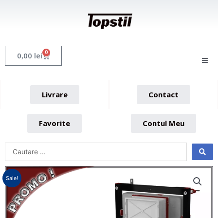
Skip
to
content
0
Cart
0,00
lei
Livrare
Contact
Favorite
Contul Meu
Sale!