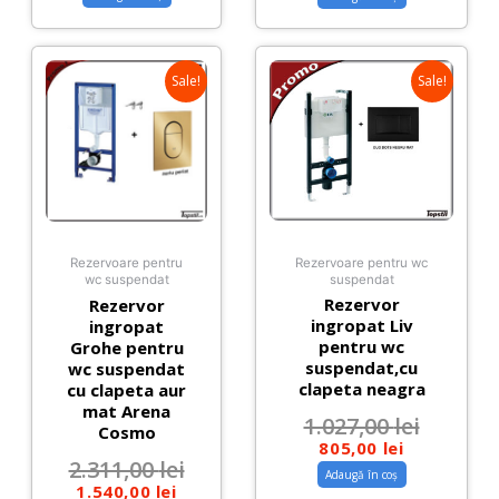
Sale!
Sale!
Rezervoare pentru wc
Rezervoare pentru
suspendat
wc suspendat
Rezervor
Rezervor
ingropat Liv
ingropat
pentru wc
Grohe pentru
suspendat,cu
wc suspendat
clapeta neagra
cu clapeta aur
mat Arena
1.027,00
lei
Cosmo
805,00
lei
2.311,00
lei
Adaugă în coș
1.540,00
lei