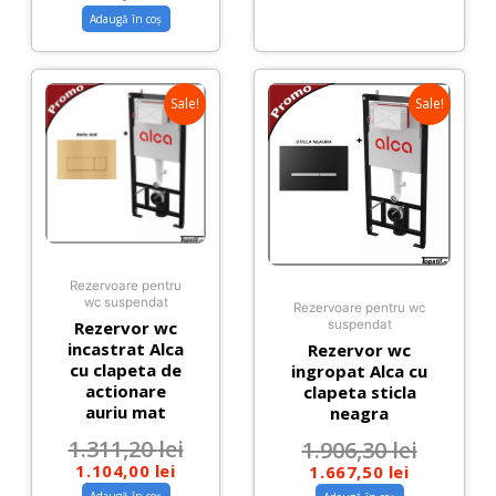
Adaugă în coș
Sale!
Sale!
Rezervoare pentru
wc suspendat
Rezervoare pentru wc
Rezervor wc
suspendat
incastrat Alca
Rezervor wc
cu clapeta de
ingropat Alca cu
actionare
clapeta sticla
auriu mat
neagra
1.311,20
lei
1.906,30
lei
1.104,00
lei
1.667,50
lei