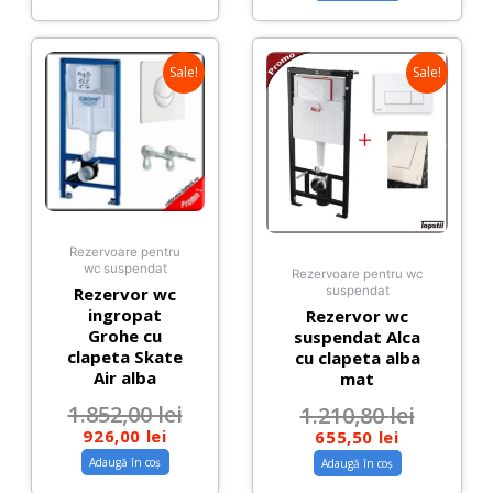
Sale!
Sale!
Rezervoare pentru
wc suspendat
Rezervoare pentru wc
Rezervor wc
suspendat
ingropat
Rezervor wc
Grohe cu
suspendat Alca
clapeta Skate
cu clapeta alba
Air alba
mat
1.852,00
lei
1.210,80
lei
926,00
lei
655,50
lei
Adaugă în coș
Adaugă în coș