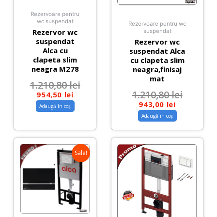
Rezervoare pentru
wc suspendat
Rezervoare pentru wc
Rezervor wc
suspendat
suspendat
Rezervor wc
Alca cu
suspendat Alca
clapeta slim
cu clapeta slim
neagra M278
neagra,finisaj
mat
1.210,80
lei
1.210,80
lei
954,50
lei
943,00
lei
Adaugă în coș
Adaugă în coș
Sale!