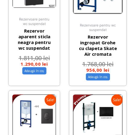
Rezervoare pentru
wc suspendat
Rezervoare pentru wc
Rezervor
suspendat
aparent sticla
Rezervor
neagra pentru
ingropat Grohe
wc suspendat
cu clapeta Skate
Air cromata
1.811,00
lei
1.768,00
lei
1.290,00
lei
956,00
lei
Adaugă în coș
Adaugă în coș
Sale!
Sale!