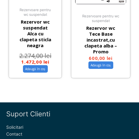
Rezervoare pentru
wc suspendat
Rezervoare pentru wc
Rezervor wc
suspendat
suspendat
Rezervor wc
Alca cu
Tece Base
clapeta sticla
incastrat,cu
neagra
clapeta alba –
Promo
2.274,00
lei
600,00
lei
1.472,00
lei
Adaugă în coș
Adaugă în coș
Suport Clienti
Solicitari
Contact