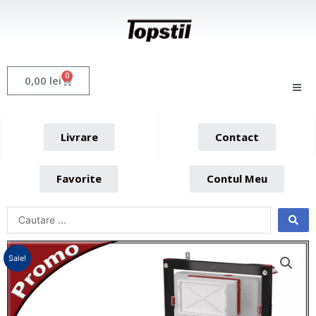
Skip
to
content
0
Cart
0,00
lei
Livrare
Contact
Favorite
Contul Meu
Sale!