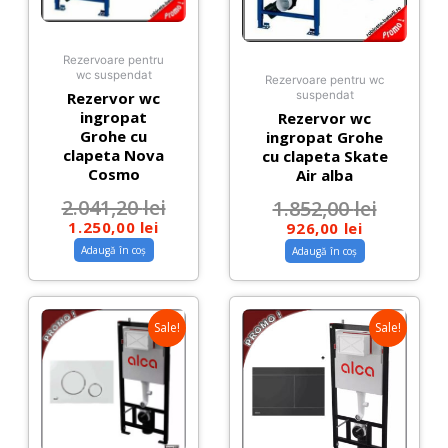
Rezervoare pentru
wc suspendat
Rezervoare pentru wc
Rezervor wc
suspendat
ingropat
Rezervor wc
Grohe cu
ingropat Grohe
clapeta Nova
cu clapeta Skate
Cosmo
Air alba
2.041,20
lei
1.852,00
lei
1.250,00
lei
926,00
lei
Adaugă în coș
Adaugă în coș
Sale!
Sale!