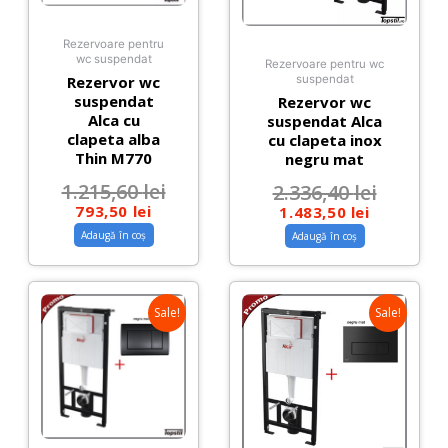
Rezervoare pentru
wc suspendat
Rezervoare pentru wc
Rezervor wc
suspendat
suspendat
Rezervor wc
Alca cu
suspendat Alca
clapeta alba
cu clapeta inox
Thin M770
negru mat
1.215,60
lei
2.336,40
lei
793,50
lei
1.483,50
lei
Adaugă în coș
Adaugă în coș
Sale!
Sale!