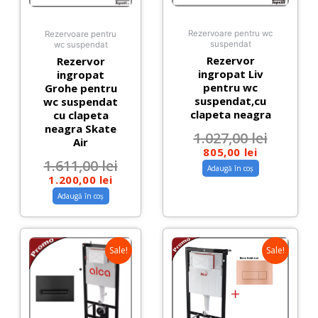
Rezervoare pentru wc
Rezervoare pentru
suspendat
wc suspendat
Rezervor
Rezervor
ingropat Liv
ingropat
pentru wc
Grohe pentru
suspendat,cu
wc suspendat
clapeta neagra
cu clapeta
neagra Skate
1.027,00
lei
Air
805,00
lei
1.611,00
lei
Adaugă în coș
1.200,00
lei
Adaugă în coș
Sale!
Sale!