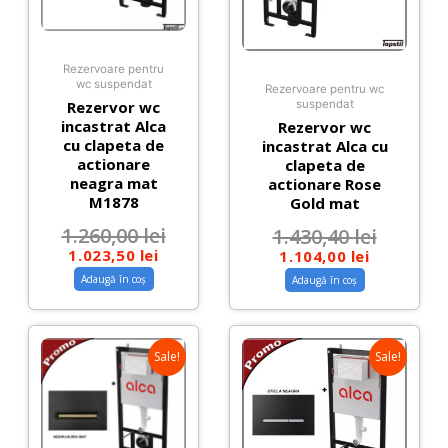
Rezervoare pentru
wc suspendat
Rezervoare pentru wc
Rezervor wc
suspendat
incastrat Alca
Rezervor wc
cu clapeta de
incastrat Alca cu
actionare
clapeta de
neagra mat
actionare Rose
M1878
Gold mat
1.260,00
lei
1.430,40
lei
1.023,50
lei
1.104,00
lei
Adaugă în coș
Adaugă în coș
Sale!
Sale!