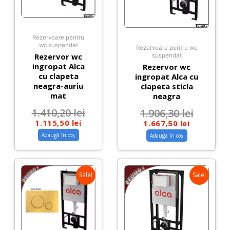
Rezervoare pentru
wc suspendat
Rezervoare pentru wc
Rezervor wc
suspendat
ingropat Alca
Rezervor wc
cu clapeta
ingropat Alca cu
neagra-auriu
clapeta sticla
mat
neagra
1.410,20
lei
1.906,30
lei
1.115,50
lei
1.667,50
lei
Adaugă în coș
Adaugă în coș
Sale!
Sale!