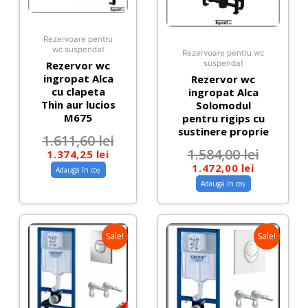
Rezervoare pentru
wc suspendat
Rezervoare pentru wc
Rezervor wc
suspendat
ingropat Alca
Rezervor wc
cu clapeta
ingropat Alca
Thin aur lucios
Solomodul
M675
pentru rigips cu
sustinere proprie
1.611,60
lei
1.584,00
lei
1.374,25
lei
1.472,00
lei
Adaugă în coș
Adaugă în coș
Sale!
Sale!