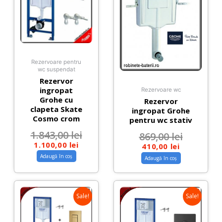
Rezervoare pentru
wc suspendat
Rezervor
ingropat
Rezervoare wc
Grohe cu
Rezervor
clapeta Skate
ingropat Grohe
Cosmo crom
pentru wc stativ
1.843,00
lei
869,00
lei
1.100,00
lei
410,00
lei
Adaugă în coș
Adaugă în coș
Sale!
Sale!