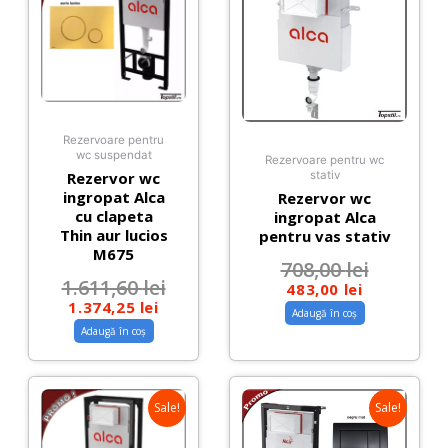
Rezervoare pentru
wc suspendat
Rezervoare pentru wc
Rezervor wc
stativ
ingropat Alca
Rezervor wc
cu clapeta
ingropat Alca
Thin aur lucios
pentru vas stativ
M675
708,00
lei
1.611,60
lei
483,00
lei
1.374,25
lei
Adaugă în coș
Adaugă în coș
Sale!
Sale!