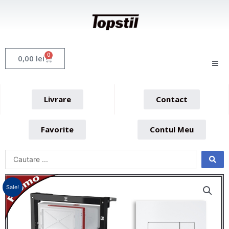
Skip
to
content
0
Cart
0,00
lei
Livrare
Contact
Favorite
Contul Meu
Sale!