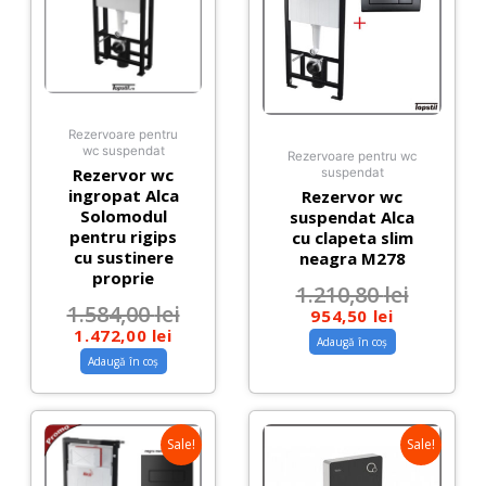
Rezervoare pentru
wc suspendat
Rezervoare pentru wc
Rezervor wc
suspendat
ingropat Alca
Rezervor wc
Solomodul
suspendat Alca
pentru rigips
cu clapeta slim
cu sustinere
neagra M278
proprie
1.210,80
lei
1.584,00
lei
954,50
lei
1.472,00
lei
Adaugă în coș
Adaugă în coș
Sale!
Sale!