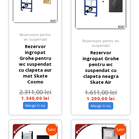
Rezervoare pentru
wc suspendat
Rezervoare pentru wc
Rezervor
suspendat
ingropat
Rezervor
Grohe pentru
ingropat Grohe
wc suspendat
pentru wc
cu clapeta aur
suspendat cu
mat Skate
clapeta neagra
Cosmo
Skate Air
2.311,00
lei
1.611,00
lei
1.340,00
lei
1.200,00
lei
Adaugă în coș
Adaugă în coș
Sale!
Sale!