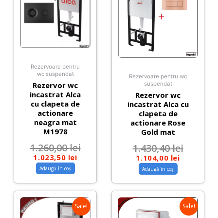
Rezervoare pentru
wc suspendat
Rezervoare pentru wc
Rezervor wc
suspendat
incastrat Alca
Rezervor wc
cu clapeta de
incastrat Alca cu
actionare
clapeta de
neagra mat
actionare Rose
M1978
Gold mat
1.260,00
lei
1.430,40
lei
1.023,50
lei
1.104,00
lei
Adaugă în coș
Adaugă în coș
Sale!
Sale!