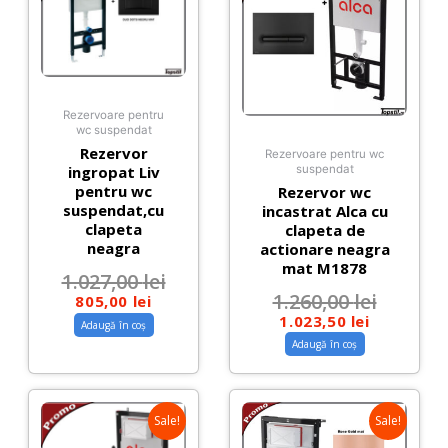
Rezervoare pentru
wc suspendat
Rezervor
Rezervoare pentru wc
suspendat
ingropat Liv
pentru wc
Rezervor wc
suspendat,cu
incastrat Alca cu
clapeta
clapeta de
neagra
actionare neagra
mat M1878
1.027,00
lei
1.260,00
lei
805,00
lei
1.023,50
lei
Adaugă în coș
Adaugă în coș
Sale!
Sale!