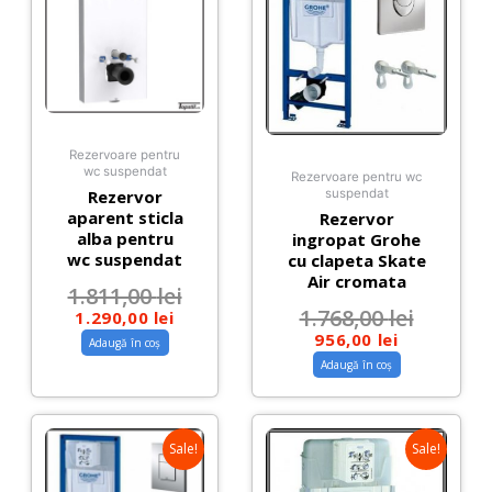
Rezervoare pentru
wc suspendat
Rezervoare pentru wc
Rezervor
suspendat
aparent sticla
Rezervor
alba pentru
ingropat Grohe
wc suspendat
cu clapeta Skate
Air cromata
1.811,00
lei
1.768,00
lei
1.290,00
lei
956,00
lei
Adaugă în coș
Adaugă în coș
Sale!
Sale!