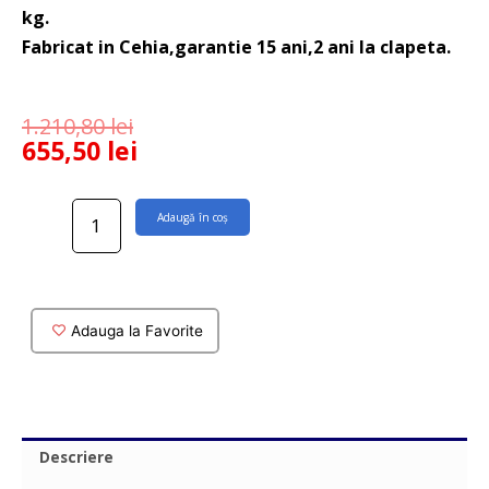
kg.
Fabricat in Cehia,garantie 15 ani,2 ani la clapeta.
1.210,80
lei
655,50
lei
Cantitate
Adaugă în coș
Rezervor
wc
suspendat
Alca
cu
Adauga la Favorite
clapeta
alba
mat
Descriere