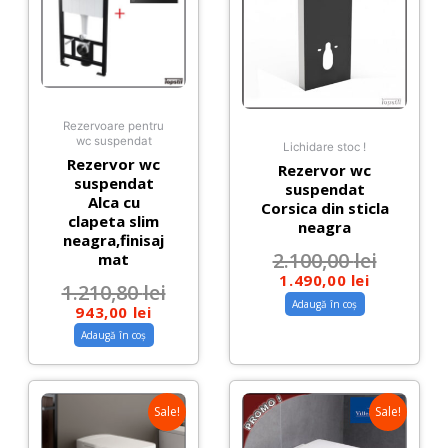
Rezervoare pentru
wc suspendat
Lichidare stoc !
Rezervor wc
Rezervor wc
suspendat
suspendat
Alca cu
Corsica din sticla
clapeta slim
neagra
neagra,finisaj
2.100,00
lei
mat
1.490,00
lei
1.210,80
lei
Adaugă în coș
943,00
lei
Adaugă în coș
Sale!
Sale!