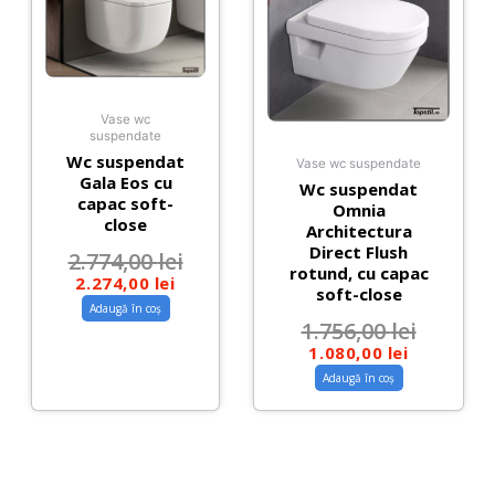
Vase wc
suspendate
Wc suspendat
Vase wc suspendate
Gala Eos cu
Wc suspendat
capac soft-
Omnia
close
Architectura
Direct Flush
2.774,00
lei
rotund, cu capac
2.274,00
lei
soft-close
Adaugă în coș
1.756,00
lei
1.080,00
lei
Adaugă în coș