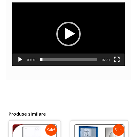
Player
video
00:00
02:31
Produse similare
Sale!
Sale!