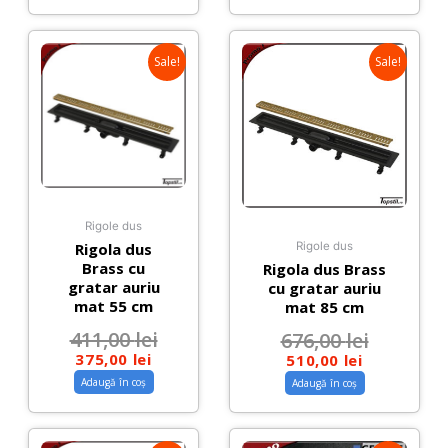
Sale!
Sale!
Rigole dus
Rigola dus
Rigole dus
Brass cu
Rigola dus Brass
gratar auriu
cu gratar auriu
mat 55 cm
mat 85 cm
411,00
lei
676,00
lei
375,00
lei
510,00
lei
Adaugă în coș
Adaugă în coș