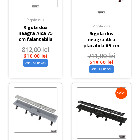
Rigole dus
Rigola dus
Rigole dus
neagra Alca 75
Rigola dus
cm faiantabila
neagra Alca
placabila 65 cm
812,00
lei
711,00
lei
610,00
lei
510,00
lei
Adaugă în coș
Adaugă în coș
Sale!