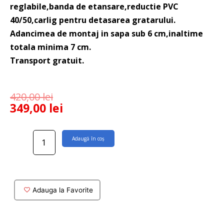
reglabile,banda de etansare,reductie PVC
40/50,carlig pentru detasarea gratarului.
Adancimea de montaj in sapa sub 6 cm,inaltime
totala minima 7 cm.
Transport gratuit.
420,00
lei
349,00
lei
Cantitate
Adaugă în coș
Rigola
dus
faiantabila
Flat
70
Adauga la Favorite
cm
finisaj
negru