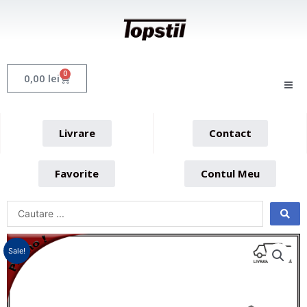
Skip
to
content
0
Cart
0,00
lei
Livrare
Contact
Favorite
Contul Meu
Sale!