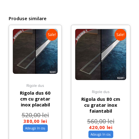
mat
Produse similare
Sale!
Sale!
Rigole dus
Rigola dus 60
Rigole dus
cm cu gratar
Rigola dus 80 cm
inox placabil
cu gratar inox
faiantabil
520,00
lei
560,00
lei
380,00
lei
420,00
lei
Adaugă în coș
Adaugă în coș