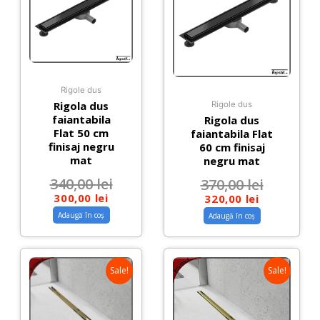
Rigole dus
Rigola dus
Rigole dus
faiantabila
Rigola dus
Flat 50 cm
faiantabila Flat
finisaj negru
60 cm finisaj
mat
negru mat
340,00
lei
370,00
lei
300,00
lei
320,00
lei
Adaugă în coș
Adaugă în coș
Sale!
Sale!