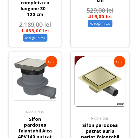
completa cu
lungime 30 –
529,00
lei
120 cm
419,00
lei
2.189,00
lei
Adaugă în coș
1.689,00
lei
Adaugă în coș
Sale!
Sale!
Rigole dus
Sifon
Rigole dus
pardosea
Sifon pardosea
faiantabil Alca
patrat auriu
APV140 patrat
periat faiantabil