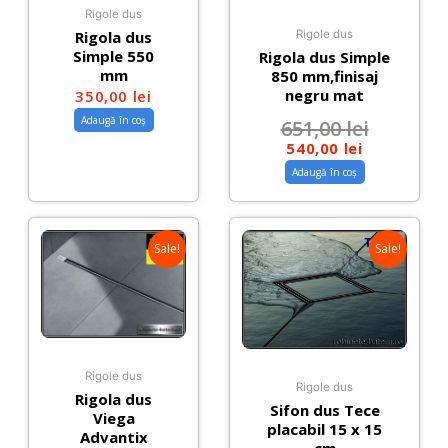
Rigole dus
Rigola dus
Rigole dus
Simple 550
Rigola dus Simple
mm
850 mm,finisaj
negru mat
350,00
lei
Adaugă în coș
651,00
lei
540,00
lei
Adaugă în coș
Sale!
Sale!
Rigole dus
Rigole dus
Rigola dus
Sifon dus Tece
Viega
placabil 15 x 15
Advantix
cm