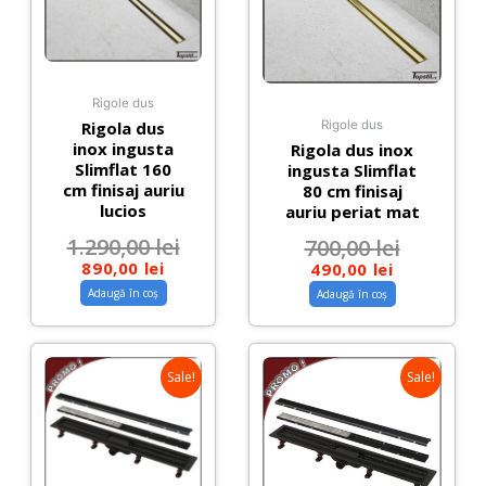
Rigole dus
Rigola dus
Rigole dus
inox ingusta
Rigola dus inox
Slimflat 160
ingusta Slimflat
cm finisaj auriu
80 cm finisaj
lucios
auriu periat mat
1.290,00
lei
700,00
lei
890,00
lei
490,00
lei
Adaugă în coș
Adaugă în coș
Sale!
Sale!