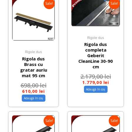
Sale!
Sale!
Rigole dus
Rigola dus
completa
Rigole dus
Geberit
Rigola dus
CleanLine 30-90
Brass cu
cm
gratar auriu
mat 95 cm
2.179,00
lei
1.779,00
lei
698,00
lei
Adaugă în coș
610,00
lei
Adaugă în coș
Sale!
Sale!