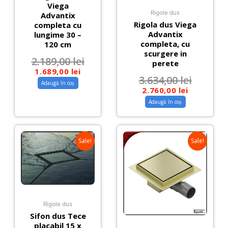
Viega
Rigole dus
Advantix
Rigola dus Viega
completa cu
Advantix
lungime 30 –
completa, cu
120 cm
scurgere in
2.189,00
lei
perete
1.689,00
lei
3.634,00
lei
Adaugă în coș
2.760,00
lei
Adaugă în coș
Sale!
Sale!
Rigole dus
Sifon dus Tece
placabil 15 x