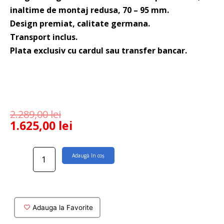
inaltime de montaj redusa, 70 – 95 mm.
Design premiat, calitate germana.
Transport inclus.
Plata exclusiv cu cardul sau transfer bancar.
2.289,00
lei
1.625,00
lei
Cantitate
Adaugă în coș
Rigola
dus
Viega
Advantix
completa
Adauga la Favorite
cu