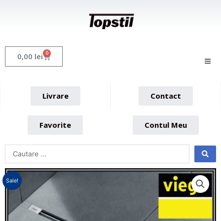
Skip
to
content
0
Cart
0,00
lei
Livrare
Contact
Favorite
Contul Meu
Sale!