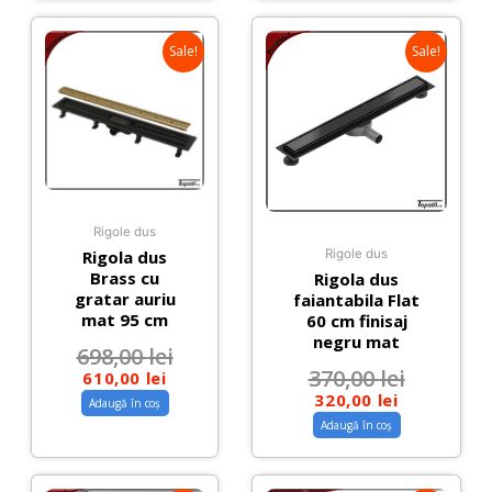
Sale!
Sale!
Rigole dus
Rigola dus
Rigole dus
Brass cu
Rigola dus
gratar auriu
faiantabila Flat
mat 95 cm
60 cm finisaj
negru mat
698,00
lei
370,00
lei
610,00
lei
320,00
lei
Adaugă în coș
Adaugă în coș