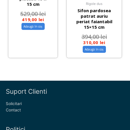
15 cm
Rigole dus
Sifon pardosea
529,00
lei
patrat auriu
419,00
lei
periat faiantabil
15×15 cm
Adaugă în coș
394,00
lei
310,00
lei
Adaugă în coș
Suport Clienti
Solicitari
Contact
Politici