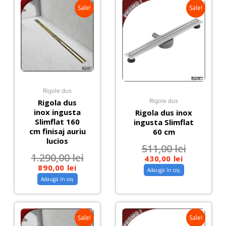
Sale!
Sale!
Rigole dus
Rigola dus
Rigole dus
inox ingusta
Rigola dus inox
Slimflat 160
ingusta Slimflat
cm finisaj auriu
60 cm
lucios
511,00
lei
1.290,00
lei
430,00
lei
890,00
lei
Adaugă în coș
Adaugă în coș
Sale!
Sale!