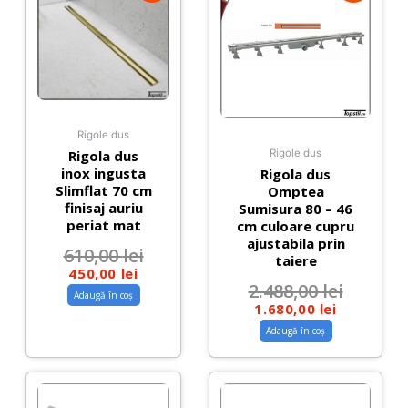
Rigole dus
Rigola dus
Rigole dus
inox ingusta
Rigola dus
Slimflat 70 cm
Omptea
finisaj auriu
Sumisura 80 – 46
periat mat
cm culoare cupru
ajustabila prin
610,00
lei
taiere
450,00
lei
2.488,00
lei
Adaugă în coș
1.680,00
lei
Adaugă în coș