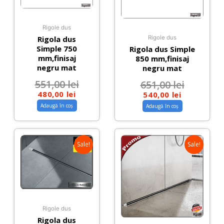
Rigole dus
Rigola dus
Rigole dus
Simple 750
Rigola dus Simple
mm,finisaj
850 mm,finisaj
negru mat
negru mat
551,00
lei
651,00
lei
480,00
lei
540,00
lei
Adaugă în coș
Adaugă în coș
Sale!
Sale!
Rigole dus
Rigola dus