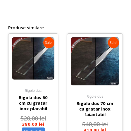
lungime
30-
120
cm
cu
Produse similare
sifon
inaltime
Sale!
Sale!
redusa
Rigole dus
Rigola dus 60
Rigole dus
cm cu gratar
Rigola dus 70 cm
inox placabil
cu gratar inox
faiantabil
520,00
lei
540,00
lei
380,00
lei
410,00
lei
Adaugă în coș