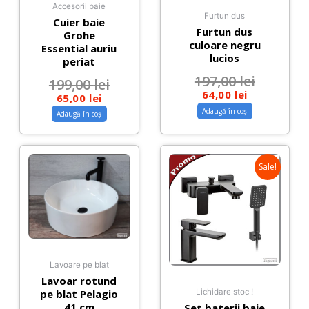
Accesorii baie
Furtun dus
Cuier baie
Furtun dus
Grohe
culoare negru
Essential auriu
lucios
periat
197,00
lei
199,00
lei
64,00
lei
65,00
lei
Adaugă în coș
Adaugă în coș
Sale!
Lavoare pe blat
Lavoar rotund
pe blat Pelagio
Lichidare stoc !
41 cm
Set baterii baie