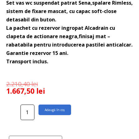
Set vas wc suspendat patrat Sena,spalare Rimless,
sistem de fixare mascat, cu capac soft-close
detasabil din buton.
La pachet cu rezervor ingropat Alcadrain cu
clapeta de actionare neagra,finisaj mat –
rabatabila pentru introducerea pastilei anticalcar.
Garantie rezervor 15 ani.
Transport inclus.
2.210,40
lei
1.667,50
lei
Cantitate
Adaugă în coș
Set
wc
suspendat
patrat