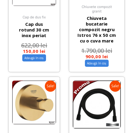
Chiuvete compozit
granit
Chiuveta
Cap de dus fix
bucatarie
Cap dus
compozit negru
rotund 30 cm
Istros 76 x 50 cm
inox periat
cu o cuva mare
622,00
lei
1.790,00
lei
150,00
lei
900,00
lei
Adaugă în coș
Adaugă în coș
Sale!
Sale!