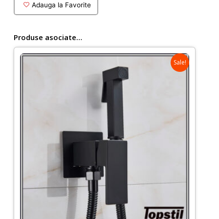
rimless
Adauga la Favorite
cu
rezervor
Alca
Produse asociate…
cu
clapeta
Sale!
neagra