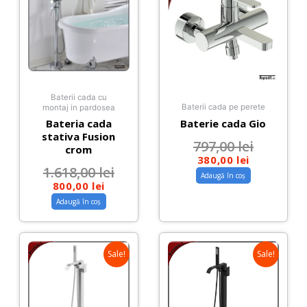
Baterii cada cu
Baterii cada pe perete
montaj in pardosea
Bateria cada
Baterie cada Gio
stativa Fusion
797,00
lei
crom
380,00
lei
1.618,00
lei
Adaugă în coș
800,00
lei
Adaugă în coș
Sale!
Sale!