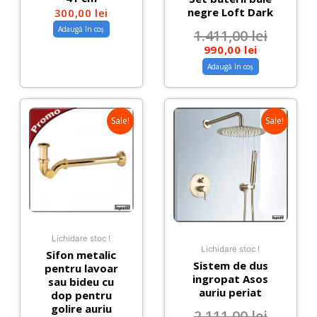
negre Loft Dark
300,00
lei
Adaugă în coș
1.411,00
lei
990,00
lei
Adaugă în coș
Sale!
Sale!
Lichidare stoc !
Lichidare stoc !
Sifon metalic
Sistem de dus
pentru lavoar
ingropat Asos
sau bideu cu
auriu periat
dop pentru
golire auriu
2.111,00
lei