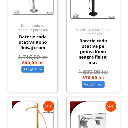
Baterii cada cu
Baterii cada cu montaj
montaj in pardosea
in pardosea
Baterie cada
Baterie cada
stativa Kono
stativa pe
finisaj crom
podea Kono
1.716,00
lei
neagra finisaj
mat
800,00
lei
Adaugă în coș
1.699,00
lei
878,00
lei
Adaugă în coș
Sale!
Sale!