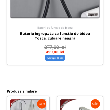
Baterii cu functie de bideu
Baterie ingropata cu functie de bideu
Tosca, culoare neagra
877,00
lei
459,00
lei
Adaugă în coș
Produse similare
Sale!
Sale!