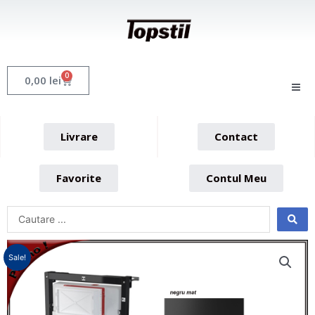
Skip
to
content
0
Cart
0,00
lei
Livrare
Contact
Favorite
Contul Meu
Sale!