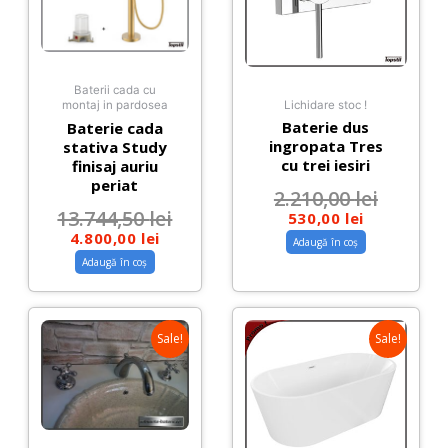
Baterii cada cu
Lichidare stoc !
montaj in pardosea
Baterie dus
Baterie cada
ingropata Tres
stativa Study
cu trei iesiri
finisaj auriu
periat
2.210,00
lei
13.744,50
lei
530,00
lei
4.800,00
lei
Adaugă în coș
Adaugă în coș
Sale!
Sale!