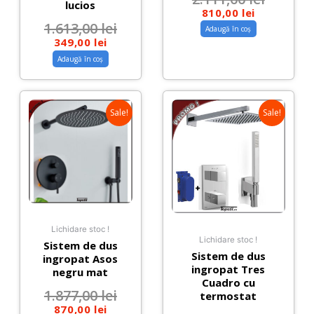
lucios
810,00
lei
1.613,00
lei
Adaugă în coș
349,00
lei
Adaugă în coș
Sale!
Sale!
Lichidare stoc !
Lichidare stoc !
Sistem de dus
Sistem de dus
ingropat Asos
ingropat Tres
negru mat
Cuadro cu
1.877,00
lei
termostat
870,00
lei