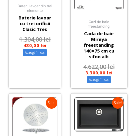
Baterii lavoar din trei
elemente
Baterie lavoar
Cazi de baie
cu trei orificii
freestanding
Clasic Tres
Cada de baie
1.304,00
lei
Mireya
freestanding
480,00
lei
140×75 cm cu
Adaugă în coș
sifon alb
4.622,00
lei
3.300,00
lei
Adaugă în coș
Sale!
Sale!