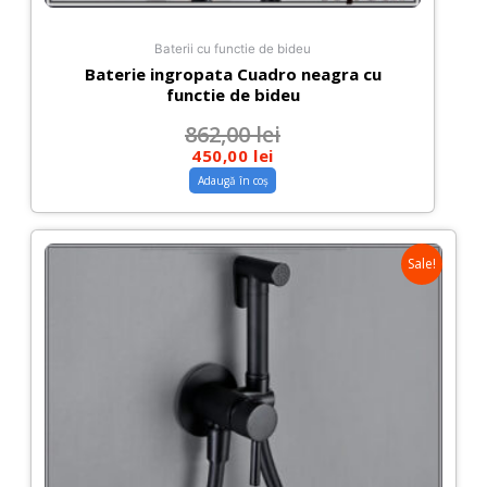
Baterii cu functie de bideu
Baterie ingropata Cuadro neagra cu
functie de bideu
862,00
lei
450,00
lei
Adaugă în coș
Sale!