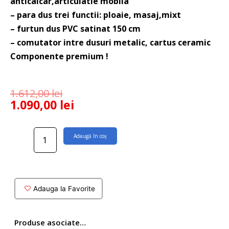
anticalcar,articulatie mobila
– para dus trei functii: ploaie, masaj,mixt
– furtun dus PVC satinat 150 cm
– comutator intre dusuri metalic, cartus ceramic
Componente premium !
1.612,00
lei
1.090,00
lei
Cantitate
Adaugă în coș
Sistem
de
dus
dual
cu
Adauga la Favorite
baterie
Grohe
Produse asociate…