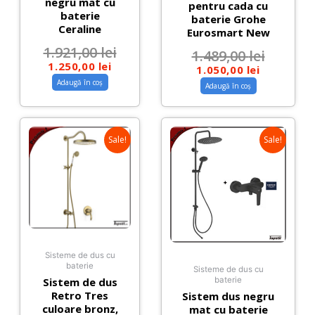
negru mat cu
pentru cada cu
baterie
baterie Grohe
Ceraline
Eurosmart New
1.921,00
lei
1.489,00
lei
1.250,00
lei
1.050,00
lei
Adaugă în coș
Adaugă în coș
Sale!
Sale!
Sisteme de dus cu
baterie
Sisteme de dus cu
Sistem de dus
baterie
Retro Tres
Sistem dus negru
culoare bronz,
mat cu baterie