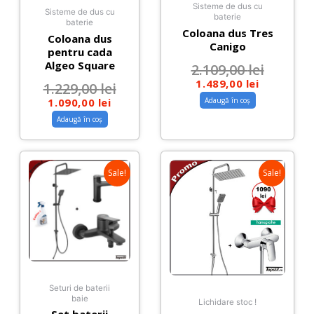
Sisteme de dus cu
Sisteme de dus cu
baterie
baterie
Coloana dus Tres
Coloana dus
Canigo
pentru cada
Algeo Square
2.109,00
lei
1.489,00
lei
1.229,00
lei
Adaugă în coș
1.090,00
lei
Adaugă în coș
Sale!
Sale!
Seturi de baterii
baie
Lichidare stoc !