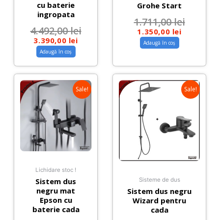
cu baterie
Grohe Start
ingropata
1.711,00
lei
4.492,00
lei
1.350,00
lei
3.390,00
lei
Adaugă în coș
Adaugă în coș
Sale!
Sale!
Lichidare stoc !
Sistem dus
Sisteme de dus
negru mat
Sistem dus negru
Epson cu
Wizard pentru
baterie cada
cada