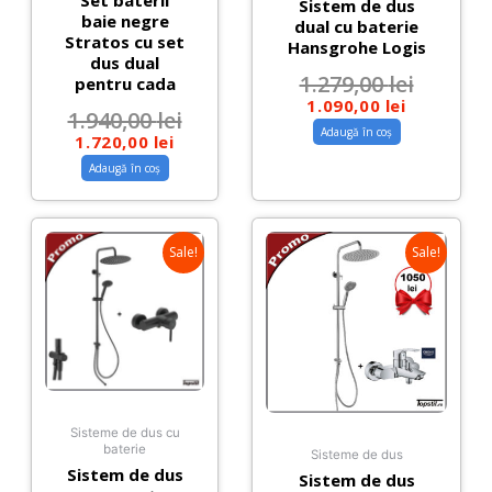
Set baterii
Sistem de dus
baie negre
dual cu baterie
Stratos cu set
Hansgrohe Logis
dus dual
1.279,00
lei
pentru cada
1.090,00
lei
1.940,00
lei
Adaugă în coș
1.720,00
lei
Adaugă în coș
Sale!
Sale!
Sisteme de dus cu
baterie
Sisteme de dus
Sistem de dus
Sistem de dus