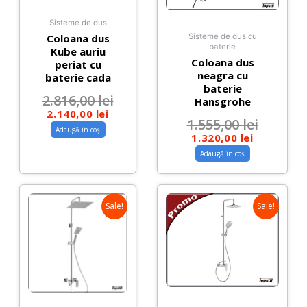
Sisteme de dus
Coloana dus
Sisteme de dus cu
baterie
Kube auriu
Coloana dus
periat cu
neagra cu
baterie cada
baterie
2.816,00
lei
Hansgrohe
2.140,00
lei
1.555,00
lei
Adaugă în coș
1.320,00
lei
Adaugă în coș
Sale!
Sale!