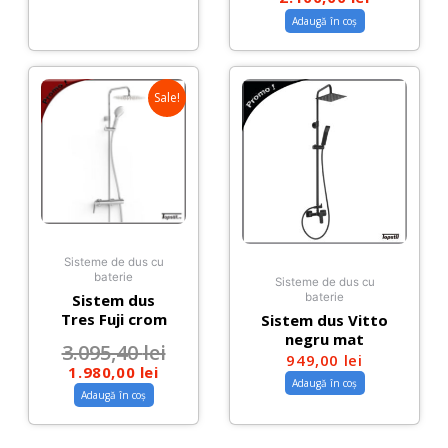
Adaugă în coș
Sale!
Sisteme de dus cu
baterie
Sisteme de dus cu
Sistem dus
baterie
Tres Fuji crom
Sistem dus Vitto
negru mat
3.095,40
lei
949,00
lei
1.980,00
lei
Adaugă în coș
Adaugă în coș