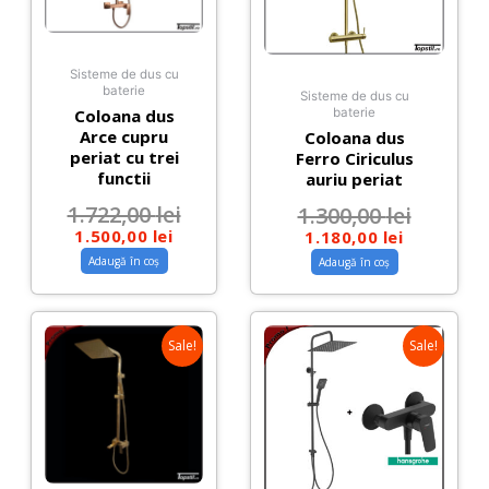
Sisteme de dus cu
baterie
Sisteme de dus cu
Coloana dus
baterie
Arce cupru
Coloana dus
periat cu trei
Ferro Ciriculus
functii
auriu periat
1.722,00
lei
1.300,00
lei
1.500,00
lei
1.180,00
lei
Adaugă în coș
Adaugă în coș
Sale!
Sale!