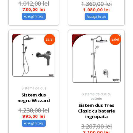
1.012,00
lei
1.360,00
lei
730,00
lei
1.080,00
lei
Adaugă în coș
Adaugă în coș
Sale!
Sale!
Sisteme de dus
Sistem dus
Sisteme de dus cu
baterie
negru Wizzard
Sistem dus Tres
1.230,00
lei
Clasic cu baterie
995,00
lei
ingropata
Adaugă în coș
3.207,00
lei
2.100,00
lei