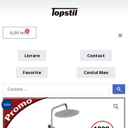
Skip
to
content
0
Cart
0,00
lei
Livrare
Contact
Favorite
Contul Meu
Sale!