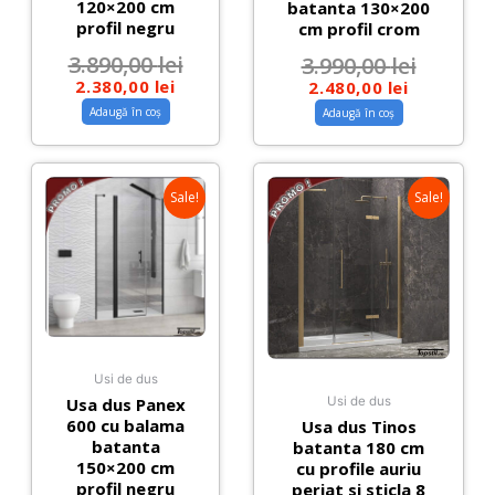
120×200 cm
batanta 130×200
profil negru
cm profil crom
3.890,00
lei
3.990,00
lei
2.380,00
lei
2.480,00
lei
Adaugă în coș
Adaugă în coș
Sale!
Sale!
Usi de dus
Usa dus Panex
Usi de dus
600 cu balama
Usa dus Tinos
batanta
batanta 180 cm
150×200 cm
cu profile auriu
profil negru
periat si sticla 8