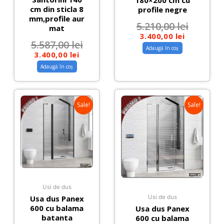
180×200 cm cu
cm din sticla 8
profile negre
mm,profile aur
5.210,00
lei
mat
3.400,00
lei
5.587,00
lei
Adaugă în coș
3.400,00
lei
Adaugă în coș
Sale!
Sale!
Usi de dus
Usa dus Panex
Usi de dus
600 cu balama
Usa dus Panex
batanta
600 cu balama