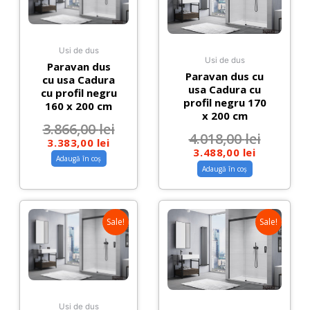
Usi de dus
Usi de dus
Paravan dus
Paravan dus cu
cu usa Cadura
usa Cadura cu
cu profil negru
profil negru 170
160 x 200 cm
x 200 cm
3.866,00
lei
4.018,00
lei
3.383,00
lei
3.488,00
lei
Adaugă în coș
Adaugă în coș
Sale!
Sale!
Usi de dus