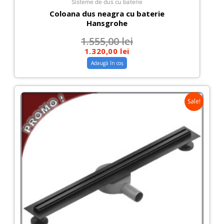
Sisteme de dus cu baterie
Coloana dus neagra cu baterie
Hansgrohe
1.555,00
lei
1.320,00
lei
Adaugă în coș
Sale!