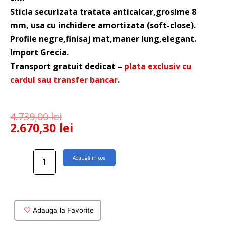
Sticla securizata tratata anticalcar,grosime 8
mm, usa cu inchidere amortizata (soft-close).
Profile negre,finisaj mat,maner lung,elegant.
Import Grecia.
Transport gratuit dedicat –
plata exclusiv cu
cardul sau transfer bancar
.
4.739,00
lei
2.670,30
lei
Cantitate
Adaugă în coș
Usa
dus
culisanta
Santorini
sticla
Adauga la Favorite
8