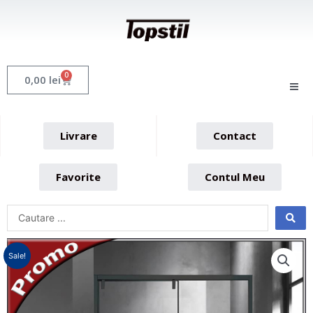
Skip
to
content
0
Cart
0,00
lei
Livrare
Contact
Favorite
Contul Meu
Sale!