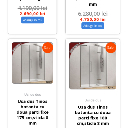
mm
4.190,00
lei
6.280,00
lei
2.690,00
lei
4.750,00
lei
Adaugă în coș
Adaugă în coș
Sale!
Sale!
Usi de dus
Usa dus Tinos
Usi de dus
batanta cu
Usa dus Tinos
doua parti fixe
batanta cu doua
175 cm,sticla 8
parti fixe 180
mm
cm,sticla 8 mm