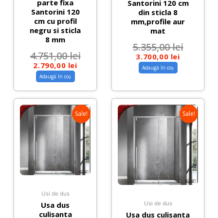
parte fixa
Santorini 120 cm
Santorini 120
din sticla 8
cm cu profil
mm,profile aur
negru si sticla
mat
8 mm
5.355,00
lei
4.751,00
lei
3.700,00
lei
2.790,00
lei
Adaugă în coș
Adaugă în coș
Sale!
Sale!
Usi de dus
Usa dus
Usi de dus
culisanta
Usa dus culisanta