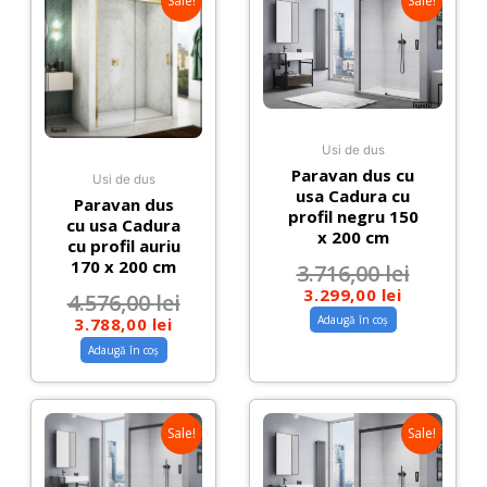
Sale!
Sale!
Usi de dus
Paravan dus cu
Usi de dus
usa Cadura cu
Paravan dus
profil negru 150
cu usa Cadura
x 200 cm
cu profil auriu
170 x 200 cm
3.716,00
lei
3.299,00
lei
4.576,00
lei
Adaugă în coș
3.788,00
lei
Adaugă în coș
Sale!
Sale!