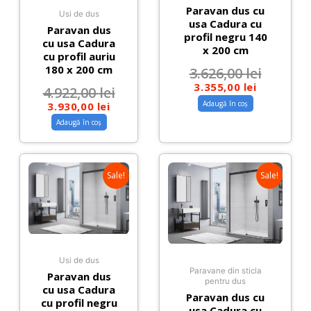
Paravan dus cu
Usi de dus
usa Cadura cu
Paravan dus
profil negru 140
cu usa Cadura
x 200 cm
cu profil auriu
180 x 200 cm
3.626,00
lei
3.355,00
lei
4.922,00
lei
Adaugă în coș
3.930,00
lei
Adaugă în coș
Sale!
Sale!
Usi de dus
Paravane din sticla
Paravan dus
pentru dus
cu usa Cadura
Paravan dus cu
cu profil negru
usa Cadura cu