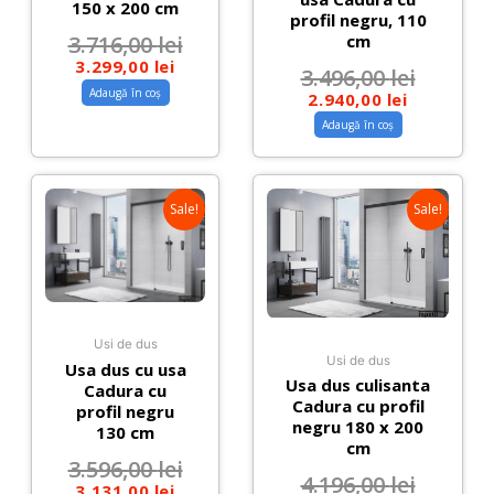
150 x 200 cm
profil negru, 110
cm
3.716,00
lei
3.299,00
lei
3.496,00
lei
Adaugă în coș
2.940,00
lei
Adaugă în coș
Sale!
Sale!
Usi de dus
Usi de dus
Usa dus cu usa
Usa dus culisanta
Cadura cu
Cadura cu profil
profil negru
negru 180 x 200
130 cm
cm
3.596,00
lei
4.196,00
lei
3.131,00
lei