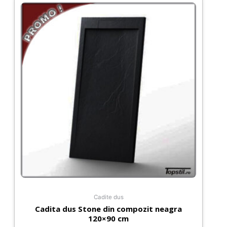
profil
negru
Cadite dus
Cadita dus Stone din compozit neagra
120×90 cm