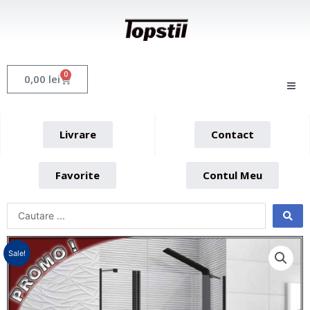
Skip
to
content
0
Cart
0,00
lei
Livrare
Contact
Favorite
Contul Meu
Sale!