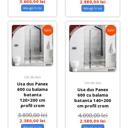
3.600,00
lei
2.880,00
lei
Adaugă în coș
Adaugă în coș
Sale!
Sale!
Usi de dus
Usa dus Panex
Usi de dus
600 cu balama
Usa dus Panex
batanta
600 cu balama
120×200 cm
batanta 140×200
profil crom
cm profil crom
3.890,00
lei
4.090,00
lei
2.380,00
lei
2.580,00
lei
Adaugă în coș
Adaugă în coș