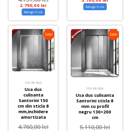
2.790,00
lei
Adaugă în coș
Adaugă în coș
Sale!
Sale!
Usi de dus
Usa dus
Usi de dus
culisanta
Usa dus culisanta
Santorini 150
Santorini sticla 8
cm din sticla 8
mm cu profil
mm,inchidere
negru 130×200
amortizata
cm
4.760,00
lei
5.110,00
lei