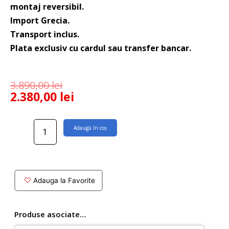
montaj reversibil.
Import Grecia.
Transport inclus.
Plata exclusiv cu cardul sau transfer bancar.
3.890,00
lei
2.380,00
lei
Cantitate
Adaugă în coș
Usa
dus
Panex
600
cu
Adauga la Favorite
balama
batanta
120x200
Produse asociate…
cm