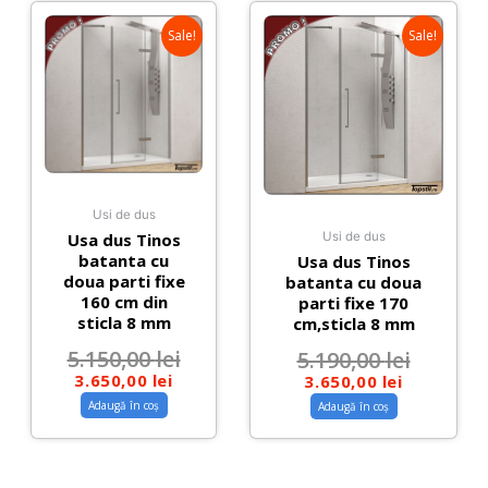
Sale!
Sale!
Usi de dus
Usa dus Tinos
Usi de dus
batanta cu
Usa dus Tinos
doua parti fixe
batanta cu doua
160 cm din
parti fixe 170
sticla 8 mm
cm,sticla 8 mm
5.150,00
lei
5.190,00
lei
3.650,00
lei
3.650,00
lei
Adaugă în coș
Adaugă în coș