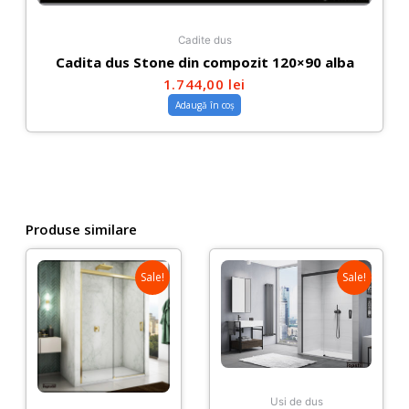
Cadite dus
Cadita dus Stone din compozit 120×90 alba
1.744,00
lei
Adaugă în coș
Produse similare
Sale!
Sale!
Usi de dus