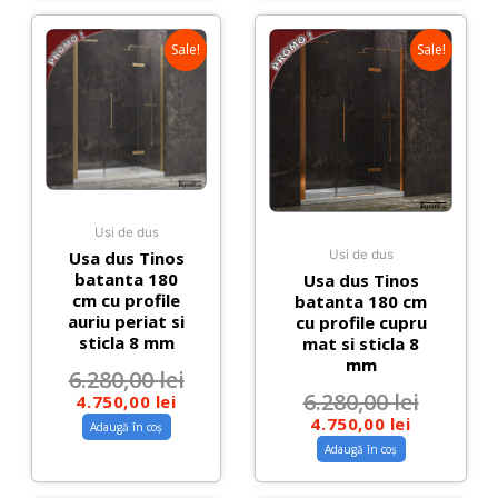
Sale!
Sale!
Usi de dus
Usa dus Tinos
Usi de dus
batanta 180
Usa dus Tinos
cm cu profile
batanta 180 cm
auriu periat si
cu profile cupru
sticla 8 mm
mat si sticla 8
mm
6.280,00
lei
6.280,00
lei
4.750,00
lei
4.750,00
lei
Adaugă în coș
Adaugă în coș