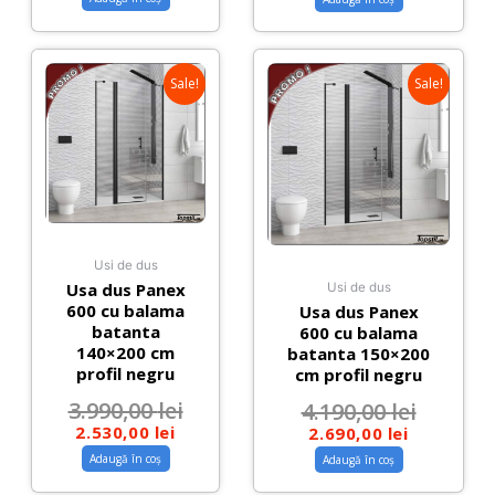
Sale!
Sale!
Usi de dus
Usa dus Panex
Usi de dus
600 cu balama
Usa dus Panex
batanta
600 cu balama
140×200 cm
batanta 150×200
profil negru
cm profil negru
3.990,00
lei
4.190,00
lei
2.530,00
lei
2.690,00
lei
Adaugă în coș
Adaugă în coș