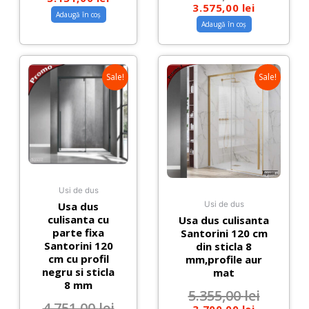
3.575,00
lei
Adaugă în coș
Adaugă în coș
Sale!
Sale!
Usi de dus
Usa dus
Usi de dus
culisanta cu
Usa dus culisanta
parte fixa
Santorini 120 cm
Santorini 120
din sticla 8
cm cu profil
mm,profile aur
negru si sticla
mat
8 mm
5.355,00
lei
4.751,00
lei
3.700,00
lei