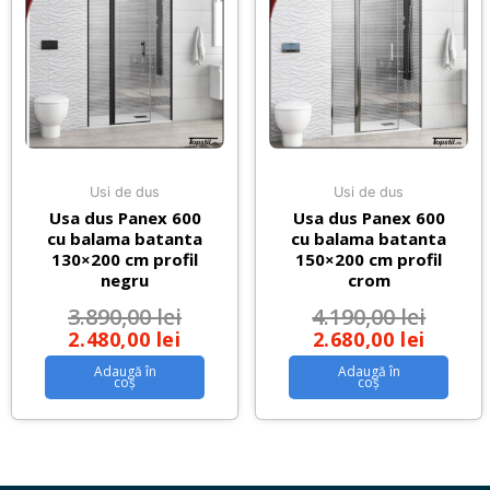
Usi de dus
Usi de dus
Usa dus Panex 600
Usa dus Panex 600
cu balama batanta
cu balama batanta
130×200 cm profil
150×200 cm profil
negru
crom
3.890,00
lei
4.190,00
lei
2.480,00
lei
2.680,00
lei
Adaugă în
Adaugă în
coș
coș