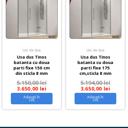
Usi de dus
Usi de dus
Usa dus Tinos
Usa dus Tinos
batanta cu doua
batanta cu doua
parti fixe 150 cm
parti fixe 175
din sticla 8 mm
cm,sticla 8 mm
5.150,00
lei
5.194,00
lei
3.650,00
lei
3.650,00
lei
Adaugă în
Adaugă în
coș
coș