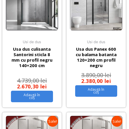
Usi de dus
Usi de dus
Usa dus culisanta
Usa dus Panex 600
Santorini sticla 8
cu balama batanta
mm cu profil negru
120×200 cm profil
140×200 cm
negru
3.890,00
lei
4.739,00
lei
2.380,00
lei
2.670,30
lei
Adaugă în
coș
Adaugă în
coș
Sale!
Sale!