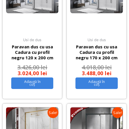
Usi de dus
Usi de dus
Paravan dus cu usa
Paravan dus cu usa
Cadura cu profil
Cadura cu profil
negru 120 x 200 cm
negru 170 x 200 cm
3.426,00
lei
4.018,00
lei
3.024,00
lei
3.488,00
lei
Adaugă în
Adaugă în
coș
coș
Sale!
Sale!