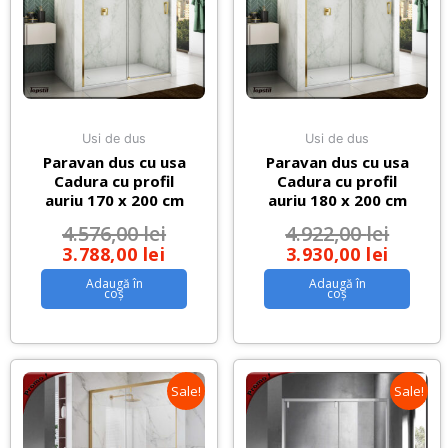
Usi de dus
Usi de dus
Paravan dus cu usa
Paravan dus cu usa
Cadura cu profil
Cadura cu profil
auriu 170 x 200 cm
auriu 180 x 200 cm
4.576,00
lei
4.922,00
lei
3.788,00
lei
3.930,00
lei
Adaugă în
Adaugă în
coș
coș
Sale!
Sale!