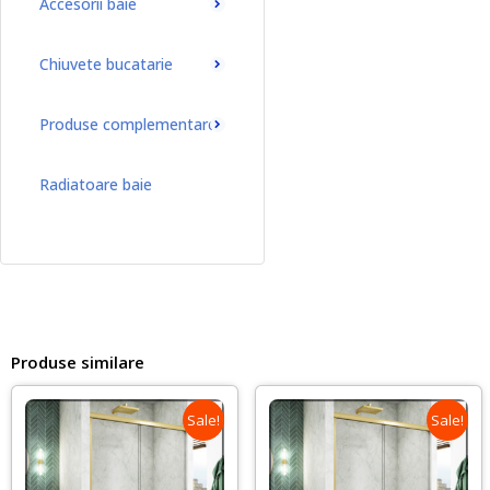
Accesorii baie
Chiuvete bucatarie
Produse complementare
Radiatoare baie
Radiatoare baie port-prosop
Produse similare
Sale!
Sale!