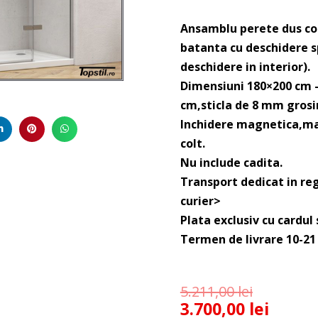
Ansamblu perete dus com
batanta cu deschidere s
deschidere in interior).
Dimensiuni 180×200 cm – 
cm,sticla de 8 mm grosi
Inchidere magnetica,man
colt.
Nu include cadita.
Transport dedicat in re
curier>
Plata exclusiv cu cardul
Termen de livrare 10-21 
5.211,00
lei
3.700,00
lei