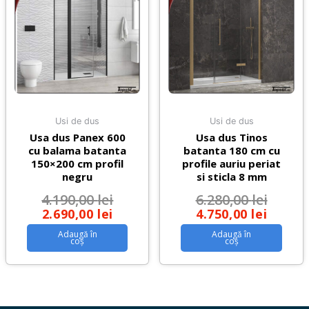
Usi de dus
Usi de dus
Usa dus Panex 600
Usa dus Tinos
cu balama batanta
batanta 180 cm cu
150×200 cm profil
profile auriu periat
negru
si sticla 8 mm
4.190,00
lei
6.280,00
lei
2.690,00
lei
4.750,00
lei
Adaugă în
Adaugă în
coș
coș