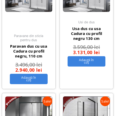
Usi de dus
Usa dus cu usa
Cadura cu profil
Paravane din sticla
negru 130 cm
pentru dus
3.596,00
lei
Paravan dus cu usa
Cadura cu profil
3.131,00
lei
negru, 110 cm
Adaugă în
coș
3.496,00
lei
2.940,00
lei
Adaugă în
coș
Sale!
Sale!