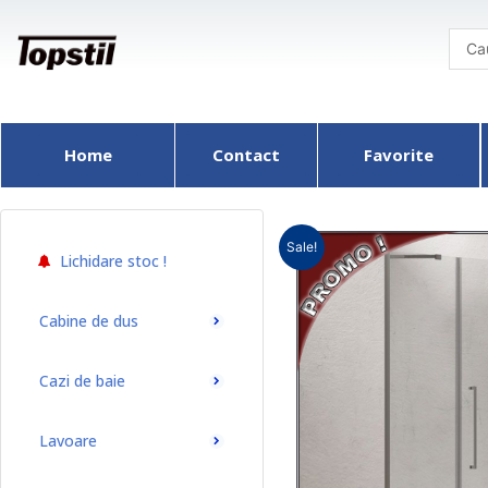
Skip
to
content
Home
Contact
Favorite
Sale!
Lichidare stoc !
Cabine de dus
Cazi de baie
Lavoare