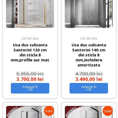
Usi de dus
Usi de dus
Usa dus culisanta
Usa dus culisanta
Santorini 120 cm
Santorini 140 cm
din sticla 8
din sticla 8
mm,profile aur mat
mm,inchidere
amortizata
5.355,00
lei
4.700,00
lei
3.700,00
lei
3.490,00
lei
Adaugă în
Adaugă în
coș
coș
Sale!
Sale!