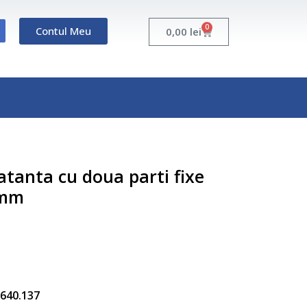
0
Contul Meu
Cart
0,00
lei
atanta cu doua parti fixe
 mm
5.640.137