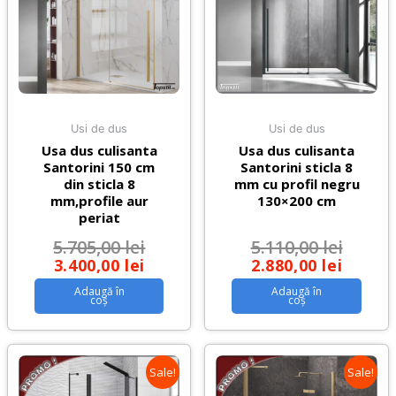
Usi de dus
Usi de dus
Usa dus culisanta
Usa dus culisanta
Santorini 150 cm
Santorini sticla 8
din sticla 8
mm cu profil negru
mm,profile aur
130×200 cm
periat
5.705,00
lei
5.110,00
lei
3.400,00
lei
2.880,00
lei
Adaugă în
Adaugă în
coș
coș
Sale!
Sale!