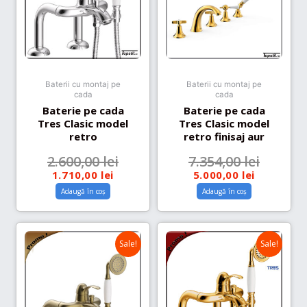
Baterii cu montaj pe
Baterii cu montaj pe
cada
cada
Baterie pe cada
Baterie pe cada
Tres Clasic model
Tres Clasic model
retro
retro finisaj aur
2.600,00
lei
7.354,00
lei
1.710,00
lei
5.000,00
lei
Adaugă în coș
Adaugă în coș
Sale!
Sale!