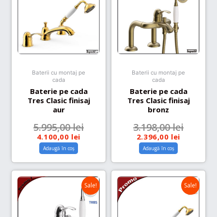
Baterii cu montaj pe
Baterii cu montaj pe
cada
cada
Baterie pe cada
Baterie pe cada
Tres Clasic finisaj
Tres Clasic finisaj
aur
bronz
5.995,00
lei
3.198,00
lei
4.100,00
lei
2.396,00
lei
Adaugă în coș
Adaugă în coș
Sale!
Sale!