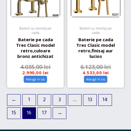
Baterii cu montaj pe
Baterii cu montaj pe
cada
cada
Baterie pe cada
Baterie pe cada
Tres Clasic model
Tres Clasic model
retro,culoare
retro,finisaj aur
bronz antichizat
lucios
4.035,00
lei
6.123,00
lei
2.990,00
lei
4.533,00
lei
Adaugă în coș
Adaugă în coș
←
1
2
3
…
13
14
15
16
17
→