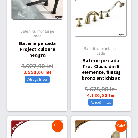
Baterii cu montaj pe
cada
Baterie pe cada
Project culoare
Baterii cu montaj pe
cada
neagra
Baterie pe cada
3.927,00
lei
Tres Clasic din 5
elemente, finisaj
2.550,00
lei
bronz antichizat
Adaugă în coș
5.628,00
lei
4.120,00
lei
Adaugă în coș
Sale!
Sale!