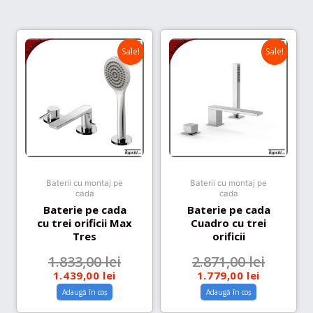
Sale!
Sale!
Baterii cu montaj pe
Baterii cu montaj pe
cada
cada
Baterie pe cada
Baterie pe cada
cu trei orificii Max
Cuadro cu trei
Tres
orificii
1.833,00
lei
2.871,00
lei
1.439,00
lei
1.779,00
lei
Adaugă în coș
Adaugă în coș