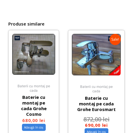
bronz
antichizat
Produse similare
Sale!
Baterii cu montaj pe
Baterii cu montaj pe
cada
cada
Baterie cu
Baterie cu
montaj pe
montaj pe cada
cada Grohe
Grohe Eurosmart
Cosmo
872,00
lei
680,00
lei
690,00
lei
Adaugă în coș
Adaugă în coș