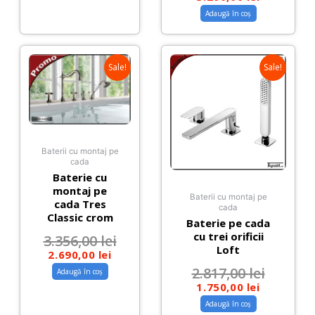
Adaugă în coș
Sale!
Sale!
Baterii cu montaj pe
cada
Baterie cu
montaj pe
Baterii cu montaj pe
cada Tres
cada
Classic crom
Baterie pe cada
cu trei orificii
3.356,00
lei
Loft
2.690,00
lei
2.817,00
lei
Adaugă în coș
1.750,00
lei
Adaugă în coș