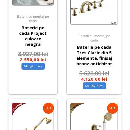
Baterii cu montaj pe
cada
Baterie pe
cada Project
Baterii cu montaj pe
culoare
cada
neagra
Baterie pe cada
Tres Clasic din 5
3.927,00
lei
elemente, finisaj
2.550,00
lei
bronz antichizat
Adaugă în coș
5.628,00
lei
4.120,00
lei
Adaugă în coș
Sale!
Sale!