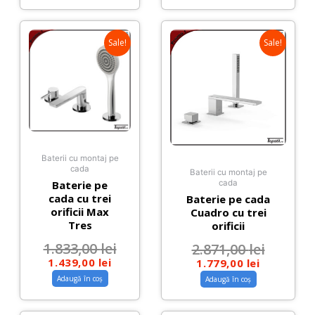
Sale!
Sale!
Baterii cu montaj pe
cada
Baterii cu montaj pe
Baterie pe
cada
cada cu trei
Baterie pe cada
orificii Max
Cuadro cu trei
Tres
orificii
1.833,00
lei
2.871,00
lei
1.439,00
lei
1.779,00
lei
Adaugă în coș
Adaugă în coș