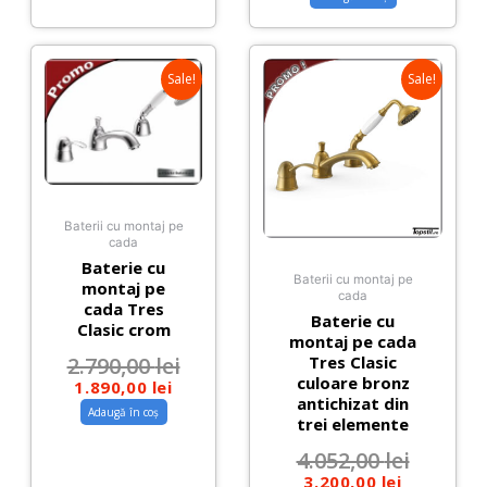
Sale!
Sale!
Baterii cu montaj pe
cada
Baterie cu
Baterii cu montaj pe
montaj pe
cada
cada Tres
Baterie cu
Clasic crom
montaj pe cada
2.790,00
lei
Tres Clasic
culoare bronz
1.890,00
lei
antichizat din
Adaugă în coș
trei elemente
4.052,00
lei
3.200,00
lei