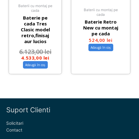
Baterii cu montaj pe
Baterii cu montaj pe
cada
cada
Baterie pe
Baterie Retro
cada Tres
New cu montaj
Clasic model
pe cada
retro,finisaj
524,00
lei
aur lucios
Adaugă în coș
6.123,00
lei
4.533,00
lei
Adaugă în coș
Suport Clienti
Solicitari
Contact