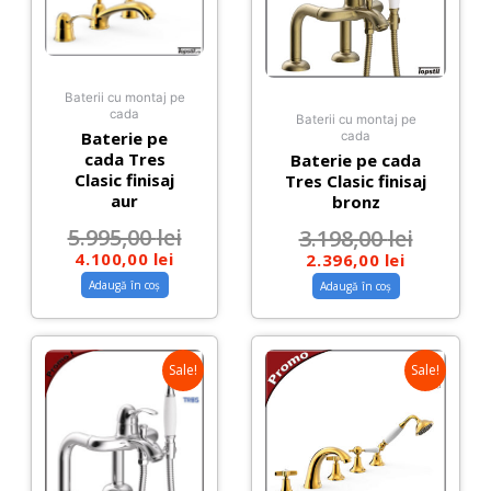
Baterii cu montaj pe
cada
Baterii cu montaj pe
Baterie pe
cada
cada Tres
Baterie pe cada
Clasic finisaj
Tres Clasic finisaj
aur
bronz
5.995,00
lei
3.198,00
lei
4.100,00
lei
2.396,00
lei
Adaugă în coș
Adaugă în coș
Sale!
Sale!