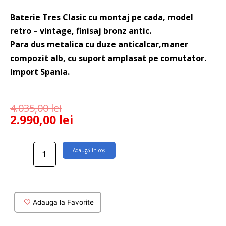
Baterie Tres Clasic cu montaj pe cada, model
retro – vintage, finisaj bronz antic.
Para dus metalica cu duze anticalcar,maner
compozit alb, cu suport amplasat pe comutator.
Import Spania.
4.035,00
lei
2.990,00
lei
Cantitate
Adaugă în coș
Baterie
pe
cada
Tres
Clasic
Adauga la Favorite
model
retro,culoare