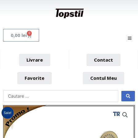
Skip
to
content
0
Cart
0,00
lei
Livrare
Contact
Favorite
Contul Meu
Sale!