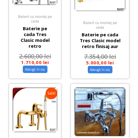
Baterii cu montaj pe
cada
Baterii cu montaj pe
Baterie pe
cada
cada Tres
Baterie pe cada
Clasic model
Tres Clasic model
retro
retro finisaj aur
2.600,00
lei
7.354,00
lei
1.710,00
lei
5.000,00
lei
Adaugă în coș
Adaugă în coș
Sale!