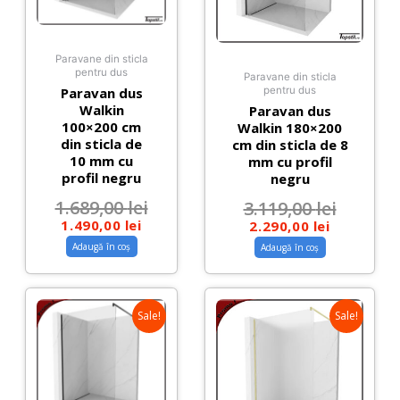
Paravane din sticla
pentru dus
Paravane din sticla
Paravan dus
pentru dus
Walkin
Paravan dus
100×200 cm
Walkin 180×200
din sticla de
cm din sticla de 8
10 mm cu
mm cu profil
profil negru
negru
1.689,00
lei
3.119,00
lei
1.490,00
lei
2.290,00
lei
Adaugă în coș
Adaugă în coș
Sale!
Sale!