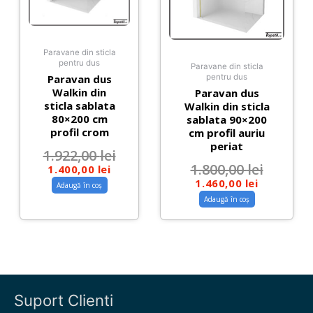
Paravane din sticla
pentru dus
Paravane din sticla
Paravan dus
pentru dus
Walkin din
Paravan dus
sticla sablata
Walkin din sticla
80×200 cm
sablata 90×200
profil crom
cm profil auriu
periat
1.922,00
lei
1.800,00
lei
1.400,00
lei
1.460,00
lei
Adaugă în coș
Adaugă în coș
Suport Clienti