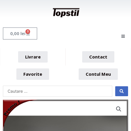
Skip
to
content
0
Cart
0,00
lei
Livrare
Contact
Favorite
Contul Meu