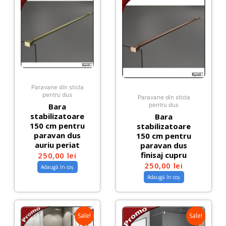
Paravane din sticla
pentru dus
Paravane din sticla
Bara
pentru dus
stabilizatoare
Bara
150 cm pentru
stabilizatoare
paravan dus
150 cm pentru
auriu periat
paravan dus
finisaj cupru
250,00
lei
250,00
lei
Adaugă în coș
Adaugă în coș
Sale!
Sale!