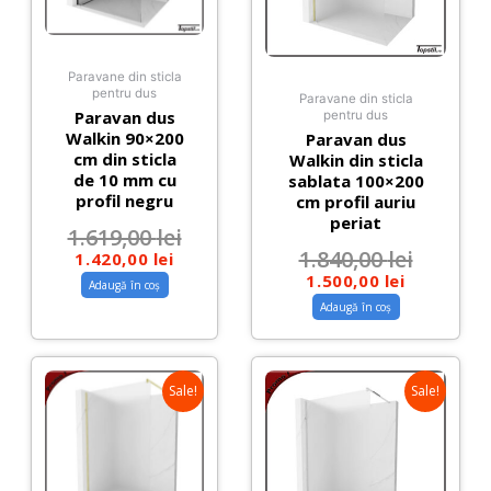
Paravane din sticla
pentru dus
Paravane din sticla
Paravan dus
pentru dus
Walkin 90×200
Paravan dus
cm din sticla
Walkin din sticla
de 10 mm cu
sablata 100×200
profil negru
cm profil auriu
periat
1.619,00
lei
1.840,00
lei
1.420,00
lei
1.500,00
lei
Adaugă în coș
Adaugă în coș
Sale!
Sale!