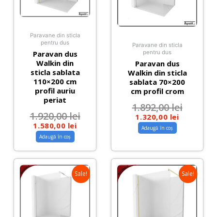
Paravane din sticla
pentru dus
Paravane din sticla
Paravan dus
pentru dus
Walkin din
Paravan dus
sticla sablata
Walkin din sticla
110×200 cm
sablata 70×200
profil auriu
cm profil crom
periat
1.892,00
lei
1.920,00
lei
1.320,00
lei
1.580,00
lei
Adaugă în coș
Adaugă în coș
Sale!
Sale!