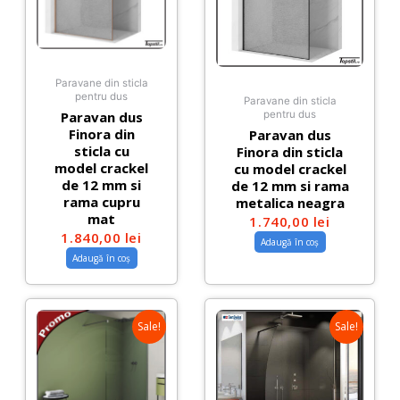
Paravane din sticla
pentru dus
Paravane din sticla
Paravan dus
pentru dus
Finora din
Paravan dus
sticla cu
Finora din sticla
model crackel
cu model crackel
de 12 mm si
de 12 mm si rama
rama cupru
metalica neagra
mat
1.740,00
lei
1.840,00
lei
Adaugă în coș
Adaugă în coș
Sale!
Sale!