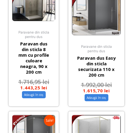
Paravane din sticla
pentru dus
Paravan dus
Paravane din sticla
din sticla 8
pentru dus
mm cu profile
Paravan dus Easy
culoare
din sticla
neagra, 90 x
securizata 110 x
200 cm
200 cm
1.716,95
lei
1.992,00
lei
1.443,25
lei
1.615,70
lei
Adaugă în coș
Adaugă în coș
Sale!