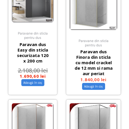
Paravane din sticla
pentru dus
Paravane din sticla
Paravan dus
pentru dus
Easy din sticla
Paravan dus
securizata 120
Finora din sticla
x 200 cm
cu model crackel
de 12 mm si rama
2.108,00
lei
aur periat
1.690,60
lei
1.840,00
lei
Adaugă în coș
Adaugă în coș