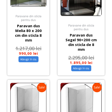
Paravane din sticla
pentru dus
Paravan dus
Paravane din sticla
pentru dus
Melia 80 x 200
Paravan dus
cm din sticla 8
Segel 90×200 cm
mm
din sticla de 8
1.217,00
lei
mm
990,00
lei
2.295,00
lei
Adaugă în coș
1.895,00
lei
Adaugă în coș
Sale!
Sale!