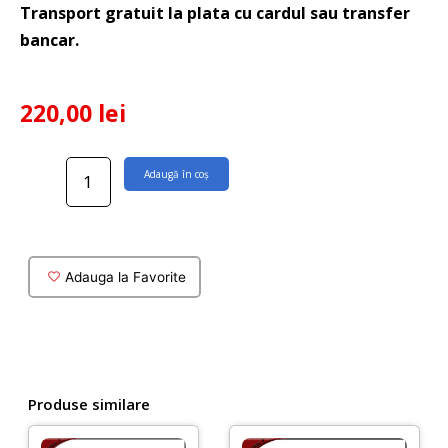
Transport gratuit la plata cu cardul sau transfer
bancar.
220,00
lei
Cantitate
Adaugă în coș
Bara
stabilizatoare
gri
antracit
150
Adauga la Favorite
cm
pentru
paravan
dus
Produse similare