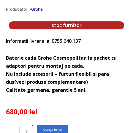
Producator >
Grohe
stoc furnizor
Informații livrare la: 0755.640.137
Baterie cada Grohe Cosmopolitan la pachet cu
adaptori pentru montaj pe cada.
Nu include accesorii – furtun flexibil si para
dus(vezi produse complementare)
Calitate germana, garantie 5 ani.
680,00
lei
Cantitate
Adaugă în coș
Baterie