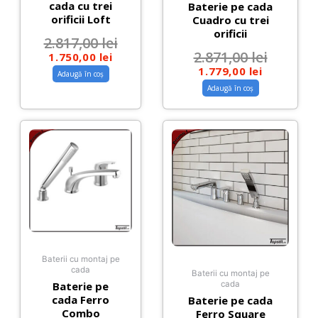
cada cu trei
Baterie pe cada
orificii Loft
Cuadro cu trei
orificii
2.817,00
lei
2.871,00
lei
1.750,00
lei
1.779,00
lei
Adaugă în coș
Adaugă în coș
Baterii cu montaj pe
cada
Baterii cu montaj pe
Baterie pe
cada
cada Ferro
Baterie pe cada
Combo
Ferro Square