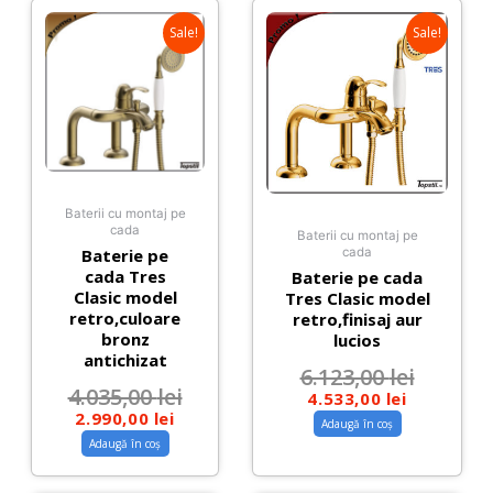
Sale!
Sale!
Baterii cu montaj pe
cada
Baterii cu montaj pe
Baterie pe
cada
cada Tres
Baterie pe cada
Clasic model
Tres Clasic model
retro,culoare
retro,finisaj aur
bronz
lucios
antichizat
6.123,00
lei
4.035,00
lei
4.533,00
lei
2.990,00
lei
Adaugă în coș
Adaugă în coș