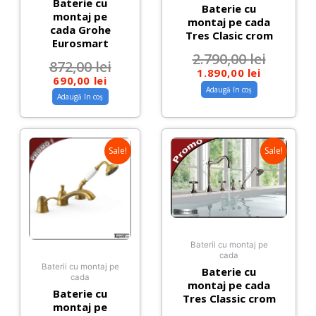
Baterie cu
Baterie cu
montaj pe
montaj pe cada
cada Grohe
Tres Clasic crom
Eurosmart
2.790,00
lei
872,00
lei
1.890,00
lei
690,00
lei
Adaugă în coș
Adaugă în coș
Sale!
Sale!
Baterii cu montaj pe
cada
Baterii cu montaj pe
Baterie cu
cada
montaj pe cada
Baterie cu
Tres Classic crom
montaj pe