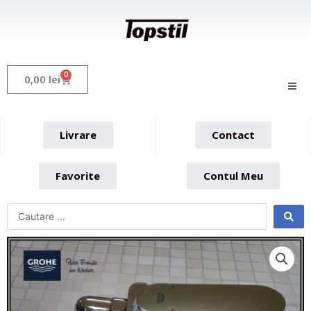
Skip
to
content
0
Cart
0,00
lei
Livrare
Contact
Favorite
Contul Meu