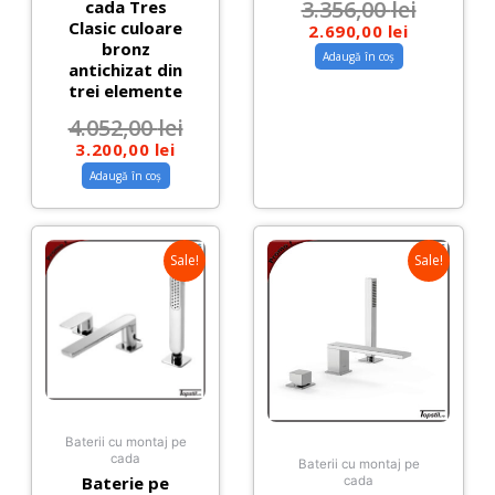
3.356,00
lei
cada Tres
Clasic culoare
2.690,00
lei
bronz
Adaugă în coș
antichizat din
trei elemente
4.052,00
lei
3.200,00
lei
Adaugă în coș
Sale!
Sale!
Baterii cu montaj pe
cada
Baterii cu montaj pe
Baterie pe
cada