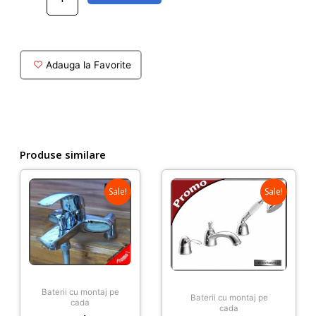
cu
montaj
pe
cada
Adauga la Favorite
Grohe
Cosmo
Produse similare
Sale!
Sale!
Baterii cu montaj pe
Baterii cu montaj pe
cada
cada