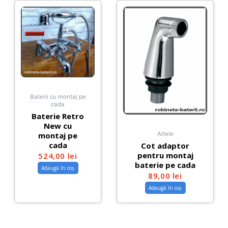
Baterii cu montaj pe
cada
Baterie Retro
New cu
montaj pe
Altele
cada
Cot adaptor
pentru montaj
524,00
lei
baterie pe cada
Adaugă în coș
89,00
lei
Adaugă în coș