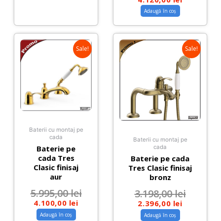
Adaugă în coș
Sale!
Sale!
Baterii cu montaj pe
cada
Baterii cu montaj pe
Baterie pe
cada
cada Tres
Baterie pe cada
Clasic finisaj
Tres Clasic finisaj
aur
bronz
5.995,00
lei
3.198,00
lei
4.100,00
lei
2.396,00
lei
Adaugă în coș
Adaugă în coș