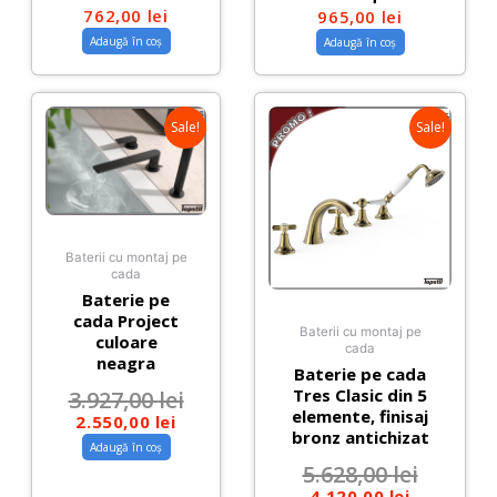
762,00
lei
965,00
lei
Adaugă în coș
Adaugă în coș
Sale!
Sale!
Baterii cu montaj pe
cada
Baterie pe
cada Project
Baterii cu montaj pe
culoare
cada
neagra
Baterie pe cada
Tres Clasic din 5
3.927,00
lei
elemente, finisaj
2.550,00
lei
bronz antichizat
Adaugă în coș
5.628,00
lei
4.120,00
lei