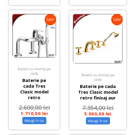
Sale!
Sale!
Baterii cu montaj pe
cada
Baterii cu montaj pe
Baterie pe
cada
cada Tres
Baterie pe cada
Clasic model
Tres Clasic model
retro
retro finisaj aur
2.600,00
lei
7.354,00
lei
1.710,00
lei
5.000,00
lei
Adaugă în coș
Adaugă în coș