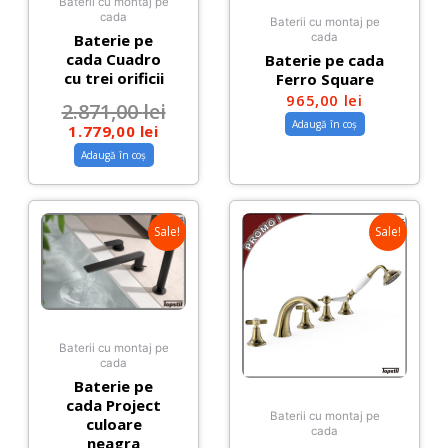
Baterii cu montaj pe
cada
Baterii cu montaj pe
Baterie pe
cada
cada Cuadro
Baterie pe cada
cu trei orificii
Ferro Square
965,00
lei
2.871,00
lei
Adaugă în coș
1.779,00
lei
Adaugă în coș
Sale!
Sale!
Baterii cu montaj pe
cada
Baterie pe
cada Project
Baterii cu montaj pe
culoare
cada
neagra