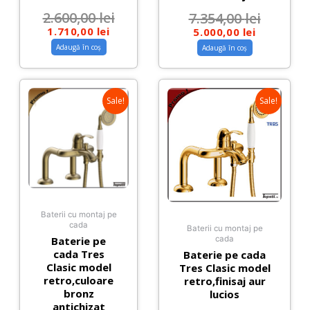
2.600,00
lei
7.354,00
lei
1.710,00
lei
5.000,00
lei
Adaugă în coș
Adaugă în coș
Sale!
Sale!
Baterii cu montaj pe
cada
Baterii cu montaj pe
Baterie pe
cada
cada Tres
Baterie pe cada
Clasic model
Tres Clasic model
retro,culoare
retro,finisaj aur
bronz
lucios
antichizat