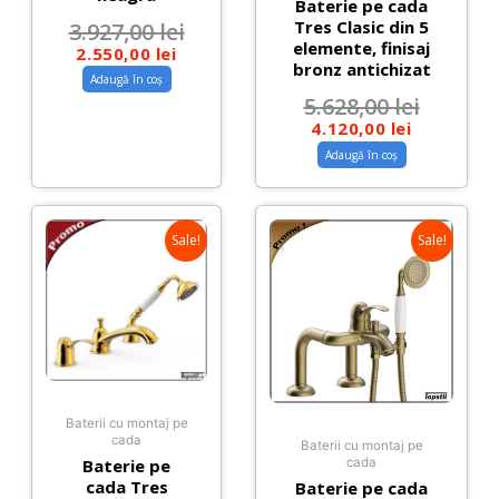
Baterie pe cada
Tres Clasic din 5
3.927,00
lei
elemente, finisaj
2.550,00
lei
bronz antichizat
Adaugă în coș
5.628,00
lei
4.120,00
lei
Adaugă în coș
Sale!
Sale!
Baterii cu montaj pe
cada
Baterii cu montaj pe
Baterie pe
cada
cada Tres
Baterie pe cada