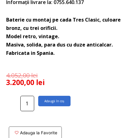
Informații livrare la: 0755.640.137
Baterie cu montaj pe cada Tres Clasic, culoare
bronz, cu trei orificii.
Model retro, vintage.
Masiva, solida, para dus cu duze anticalcar.
Fabricata in Spania.
4.052,00
lei
3.200,00
lei
Cantitate
Adaugă în coș
Baterie
cu
montaj
pe
cada
Adauga la Favorite
Tres