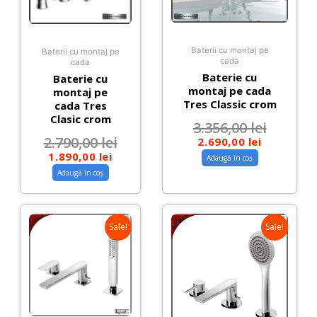
Baterii cu montaj pe
Baterii cu montaj pe
cada
cada
Baterie cu
Baterie cu
montaj pe cada
montaj pe
Tres Classic crom
cada Tres
Clasic crom
3.356,00
lei
2.790,00
lei
2.690,00
lei
1.890,00
lei
Adaugă în coș
Adaugă în coș
Sale!
Sale!