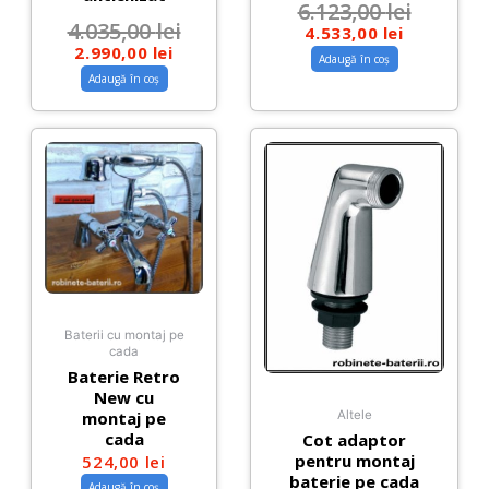
6.123,00
lei
4.035,00
lei
4.533,00
lei
2.990,00
lei
Adaugă în coș
Adaugă în coș
Baterii cu montaj pe
cada
Baterie Retro
New cu
montaj pe
Altele
cada
Cot adaptor
pentru montaj
524,00
lei
baterie pe cada
Adaugă în coș