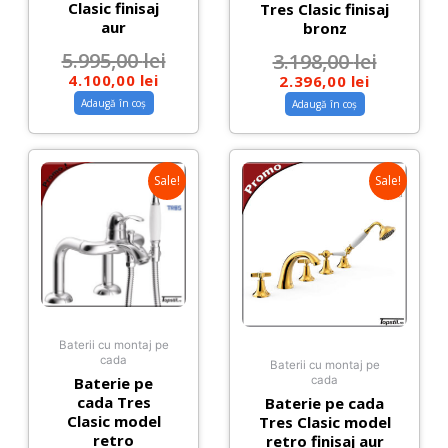
Clasic finisaj
Tres Clasic finisaj
aur
bronz
5.995,00
lei
3.198,00
lei
4.100,00
lei
2.396,00
lei
Adaugă în coș
Adaugă în coș
Sale!
Sale!
Baterii cu montaj pe
cada
Baterii cu montaj pe
Baterie pe
cada
cada Tres
Baterie pe cada
Clasic model
Tres Clasic model
retro
retro finisaj aur