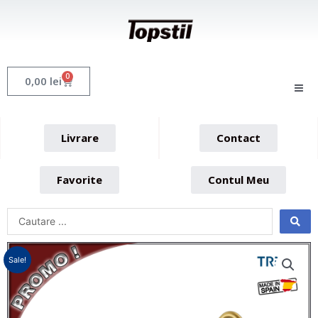
Skip
to
content
0
Cart
0,00
lei
Livrare
Contact
Favorite
Contul Meu
Sale!