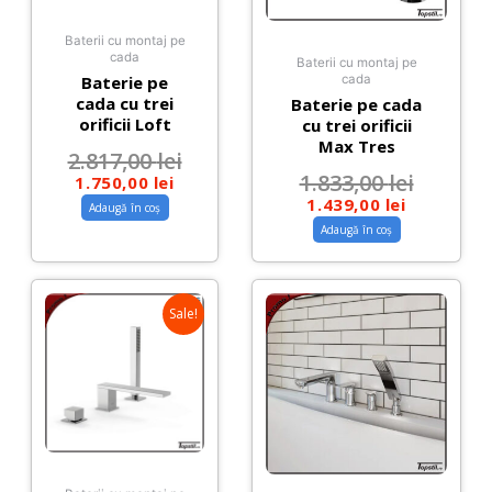
Baterii cu montaj pe
cada
Baterii cu montaj pe
Baterie pe
cada
cada cu trei
Baterie pe cada
orificii Loft
cu trei orificii
Max Tres
2.817,00
lei
1.833,00
lei
1.750,00
lei
1.439,00
lei
Adaugă în coș
Adaugă în coș
Sale!