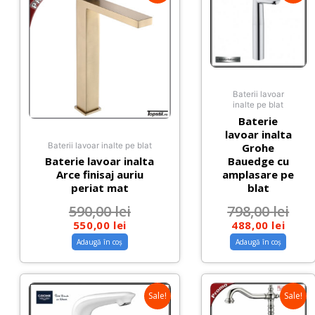
Baterii lavoar
inalte pe blat
Baterie
lavoar inalta
Baterii lavoar inalte pe blat
Grohe
Bauedge cu
Baterie lavoar inalta
amplasare pe
Arce finisaj auriu
blat
periat mat
798,00
lei
590,00
lei
488,00
lei
550,00
lei
Adaugă în coș
Adaugă în coș
Sale!
Sale!