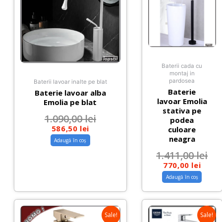
Baterii cada cu
montaj in
pardosea
Baterii lavoar inalte pe blat
Baterie
Baterie lavoar alba
lavoar Emolia
Emolia pe blat
stativa pe
1.090,00
lei
podea
586,50
lei
culoare
neagra
Adaugă în coș
1.411,00
lei
770,00
lei
Adaugă în coș
Sale!
Sale!