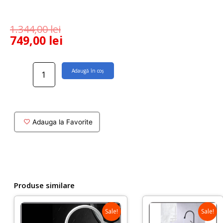
1.344,00
lei
749,00
lei
Cantitate
Adaugă în coș
Baterie
lavoar
inalta
Eternity
inox
Adauga la Favorite
finisaj
mat
Produse similare
Sale!
Sale!