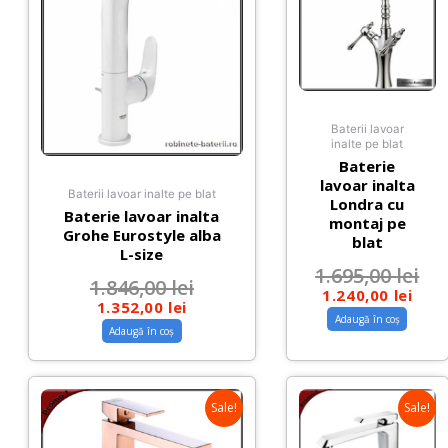
Baterii lavoar
inalte pe blat
Baterie
lavoar inalta
Baterii lavoar inalte pe blat
Londra cu
Baterie lavoar inalta
montaj pe
Grohe Eurostyle alba
blat
L-size
1.695,00
lei
1.846,00
lei
1.240,00
lei
1.352,00
lei
Adaugă în coș
Adaugă în coș
Sale!
Sale!