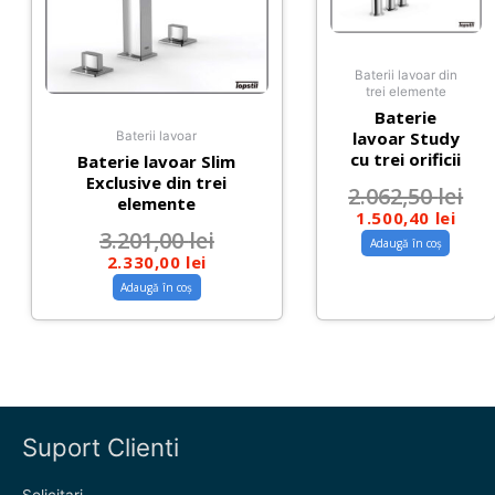
Baterii lavoar din
trei elemente
Baterie
lavoar Study
Baterii lavoar
cu trei orificii
Baterie lavoar Slim
Exclusive din trei
2.062,50
lei
elemente
1.500,40
lei
3.201,00
lei
Adaugă în coș
2.330,00
lei
Adaugă în coș
Suport Clienti
Solicitari