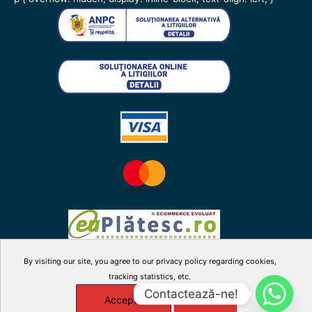
By visiting our site, you agree to our privacy policy regarding cookies,
tracking statistics, etc.
facebook
twitter
instagram
youtube
Contactează-ne!
Accepta
X
Manage cookies