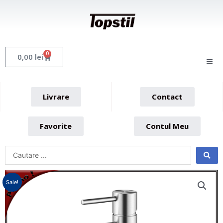
Skip
to
content
0
Cart
0,00
lei
Livrare
Contact
Favorite
Contul Meu
Sale!