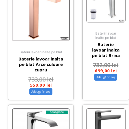
Baterii lavoar
inalte pe blat
Baterie
lavoar inalta
Baterii lavoar inalte pe blat
pe blat Brina
Baterie lavoar inalta
732,00
lei
pe blat Arce culoare
cupru
699,00
lei
Adaugă în coș
733,00
lei
550,00
lei
Adaugă în coș