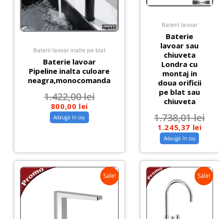
Baterii lavoar
Baterie
lavoar sau
Baterii lavoar inalte pe blat
chiuveta
Baterie lavoar
Londra cu
Pipeline inalta culoare
montaj in
neagra,monocomanda
doua orificii
pe blat sau
1.422,00
lei
chiuveta
800,00
lei
1.738,01
lei
Adaugă în coș
1.245,37
lei
Adaugă în coș
Sale!
Sale!