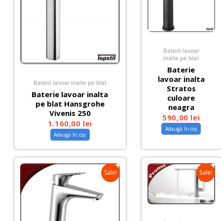
Baterii lavoar
inalte pe blat
Baterie
lavoar inalta
Baterii lavoar inalte pe blat
Stratos
Baterie lavoar inalta
culoare
pe blat Hansgrohe
neagra
Vivenis 250
590,00
lei
1.160,00
lei
Adaugă în coș
Adaugă în coș
Sale!
Sale!