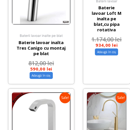
Baterii lavoar
Baterie
lavoar Loft M
inalta pe
blat,cu pipa
rotativa
Baterii lavoar inalte pe blat
1.174,00
lei
Baterie lavoar inalta
934,00
lei
Tres Canigo cu montaj
Adaugă în coș
pe blat
812,00
lei
590,00
lei
Adaugă în coș
Sale!
Sale!