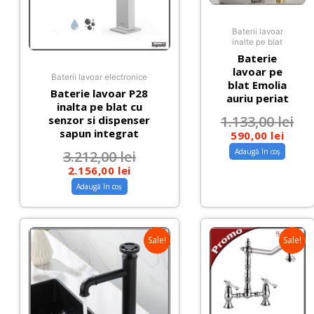
Baterii lavoar
inalte pe blat
Baterie
lavoar pe
Baterii lavoar electronice
blat Emolia
Baterie lavoar P28
auriu periat
inalta pe blat cu
1.133,00
lei
senzor si dispenser
sapun integrat
590,00
lei
Adaugă în coș
3.212,00
lei
2.156,00
lei
Adaugă în coș
Sale!
Sale!