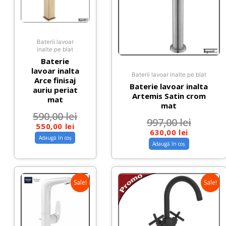
Baterii lavoar
inalte pe blat
Baterie
lavoar inalta
Baterii lavoar inalte pe blat
Arce finisaj
Baterie lavoar inalta
auriu periat
Artemis Satin crom
mat
mat
590,00
lei
997,00
lei
550,00
lei
630,00
lei
Adaugă în coș
Adaugă în coș
Sale!
Sale!