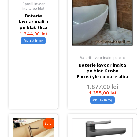
Baterii lavoar
inalte pe blat
Baterie
lavoar inalta
pe blat Elica
1.344,00
lei
Adaugă în coș
Baterii lavoar inalte pe blat
Baterie lavoar inalta
pe blat Grohe
Eurostyle culoare alba
1.877,00
lei
1.355,00
lei
Adaugă în coș
Sale!