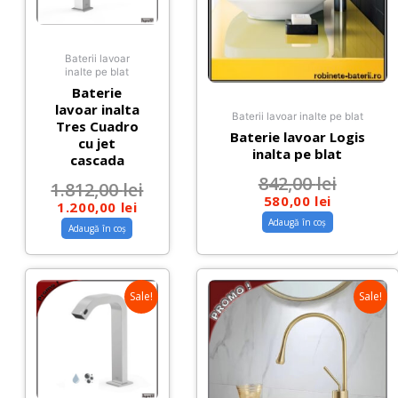
Baterii lavoar
inalte pe blat
Baterie
lavoar inalta
Baterii lavoar inalte pe blat
Tres Cuadro
Baterie lavoar Logis
cu jet
inalta pe blat
cascada
842,00
lei
1.812,00
lei
580,00
lei
1.200,00
lei
Adaugă în coș
Adaugă în coș
Sale!
Sale!