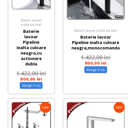
Baterii lavoar
inalte pe blat
Baterie
Baterii lavoar inalte pe blat
lavoar
Baterie lavoar
Pipeline
Pipeline inalta culoare
inalta culoare
neagra,monocomanda
neagra,cu
1.422,00
lei
actionare
800,00
lei
dubla
Adaugă în coș
1.422,00
lei
800,00
lei
Adaugă în coș
Sale!
Sale!