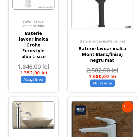
Baterii lavoar
inalte pe blat
Baterie
lavoar inalta
Baterii lavoar inalte pe blat
Grohe
Baterie lavoar inalta
Eurostyle
Mont Blanc,finisaj
alba L-size
negru mat
1.846,00
lei
2.582,00
lei
1.352,00
lei
1.680,00
lei
Adaugă în coș
Adaugă în coș
Sale!