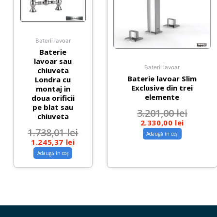
Baterii lavoar
Baterie
lavoar sau
Baterii lavoar
chiuveta
Baterie lavoar Slim
Londra cu
Exclusive din trei
montaj in
elemente
doua orificii
pe blat sau
3.201,00
lei
chiuveta
2.330,00
lei
1.738,01
lei
Adaugă în coș
1.245,37
lei
Adaugă în coș