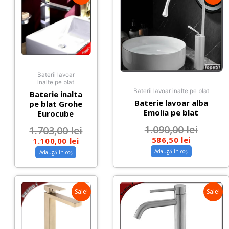
Baterii lavoar
inalte pe blat
Baterii lavoar inalte pe blat
Baterie inalta
Baterie lavoar alba
pe blat Grohe
Emolia pe blat
Eurocube
1.090,00
lei
1.703,00
lei
586,50
lei
1.100,00
lei
Adaugă în coș
Adaugă în coș
Sale!
Sale!