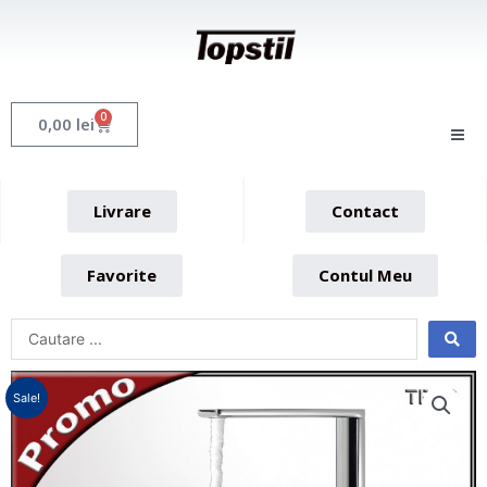
Skip
to
content
0
Cart
0,00
lei
Livrare
Contact
Favorite
Contul Meu
Sale!