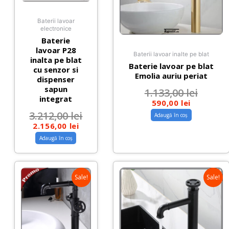
Baterii lavoar
electronice
Baterie
lavoar P28
Baterii lavoar inalte pe blat
inalta pe blat
Baterie lavoar pe blat
cu senzor si
Emolia auriu periat
dispenser
sapun
1.133,00
lei
integrat
590,00
lei
3.212,00
lei
Adaugă în coș
2.156,00
lei
Adaugă în coș
Sale!
Sale!