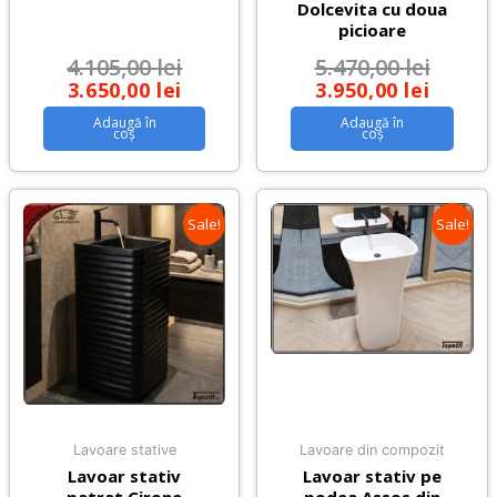
Dolcevita cu doua
picioare
4.105,00
lei
5.470,00
lei
3.650,00
lei
3.950,00
lei
Adaugă în
Adaugă în
coș
coș
Sale!
Sale!
Lavoare stative
Lavoare din compozit
Lavoar stativ
Lavoar stativ pe
patrat Cirone
podea Assos din