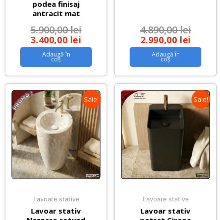
podea finisaj
antracit mat
5.900,00
lei
4.890,00
lei
3.400,00
lei
2.990,00
lei
Adaugă în
Adaugă în
coș
coș
Sale!
Sale!
Lavoare stative
Lavoare stative
Lavoar stativ
Lavoar stativ
Nazzaro rotund
patrat Cirone