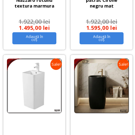
textura marmura
negru mat
1.922,00
lei
1.922,00
lei
1.495,00
lei
1.595,00
lei
Adaugă în
Adaugă în
coș
coș
Sale!
Sale!