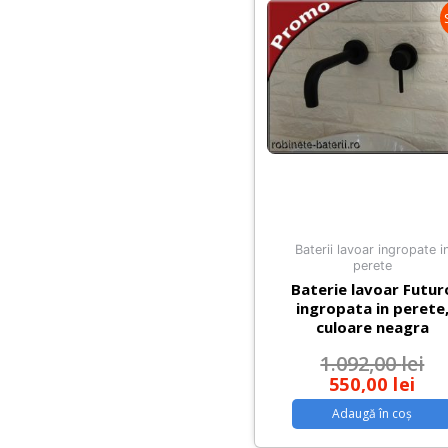
fara
orificiu
baterie
Baterii lavoar ingropate i
perete
Baterie lavoar Futur
ingropata in perete
culoare neagra
1.092,00
lei
550,00
lei
Adaugă în coș