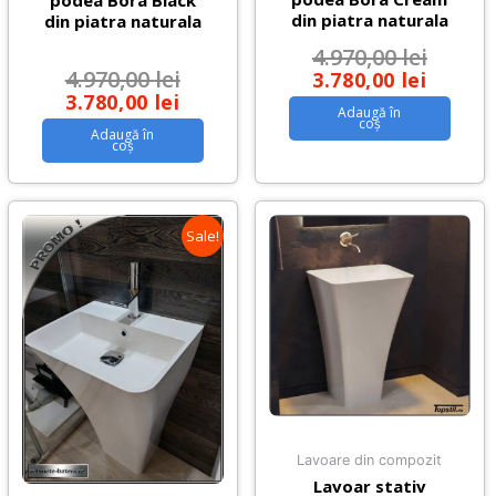
din piatra naturala
din piatra naturala
4.970,00
lei
4.970,00
lei
3.780,00
lei
3.780,00
lei
Adaugă în
coș
Adaugă în
coș
Sale!
Lavoare din compozit
Lavoar stativ