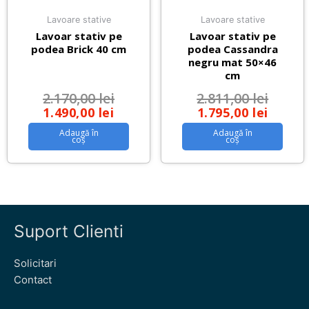
Lavoare stative
Lavoare stative
Lavoar stativ pe
Lavoar stativ pe
podea Brick 40 cm
podea Cassandra
negru mat 50×46
cm
2.170,00
lei
2.811,00
lei
1.490,00
lei
1.795,00
lei
Adaugă în
Adaugă în
coș
coș
Suport Clienti
Solicitari
Contact