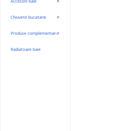
Accesorii baie
Chiuvete bucatarie
Produse complementare
Radiatoare baie
Radiatoare baie port-prosop