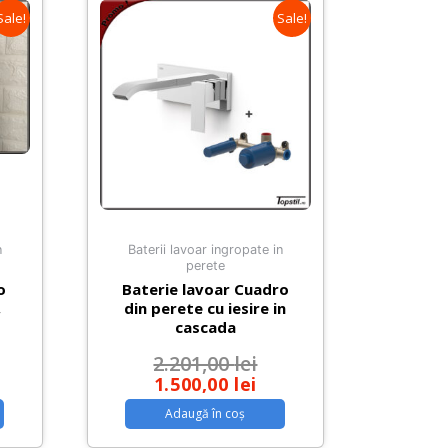
Sale!
Sale!
n
Baterii lavoar ingropate in
perete
o
Baterie lavoar Cuadro
,
din perete cu iesire in
cascada
2.201,00
lei
1.500,00
lei
Adaugă în coș