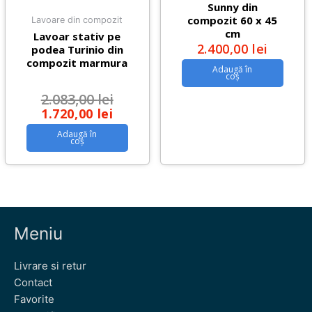
Sunny din
compozit 60 x 45
Lavoare din compozit
cm
Lavoar stativ pe
2.400,00
lei
podea Turinio din
compozit marmura
Adaugă în
coș
2.083,00
lei
1.720,00
lei
Adaugă în
coș
Meniu
Livrare si retur
Contact
Favorite