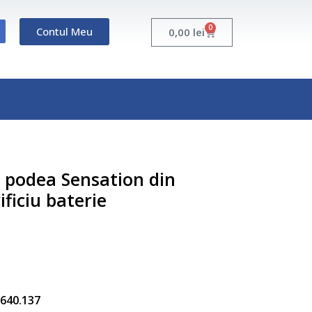
0
Contul Meu
Cart
0,00
lei
e podea Sensation din
ificiu baterie
5.640.137