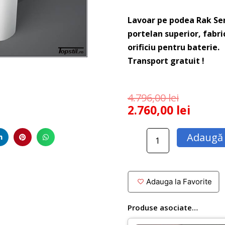
Lavoar pe podea Rak Sen
portelan superior, fabr
orificiu pentru baterie.
Transport gratuit !
4.796,00
lei
2.760,00
lei
Cantitate
Adaugă 
Lavoar
stativ
pe
podea
Adauga la Favorite
Sensation
din
Produse asociate…
portelan