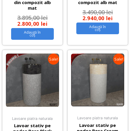
din compozit alb
compozit alb mat
mat
3.490,00
lei
3.895,00
lei
2.940,00
lei
2.800,00
lei
Adaugă în
coș
Adaugă în
coș
Sale!
Sale!
Lavoare piatra naturala
Lavoare piatra naturala
Lavoar stativ pe
Lavoar stativ pe
podea Bora Cream
podea Bora Black