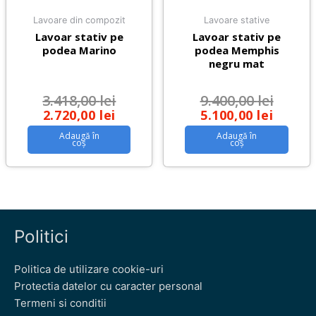
Lavoare din compozit
Lavoare stative
Lavoar stativ pe
Lavoar stativ pe
podea Marino
podea Memphis
negru mat
3.418,00
lei
9.400,00
lei
2.720,00
lei
5.100,00
lei
Adaugă în
Adaugă în
coș
coș
Politici
Politica de utilizare cookie-uri
Protectia datelor cu caracter personal
Termeni si conditii