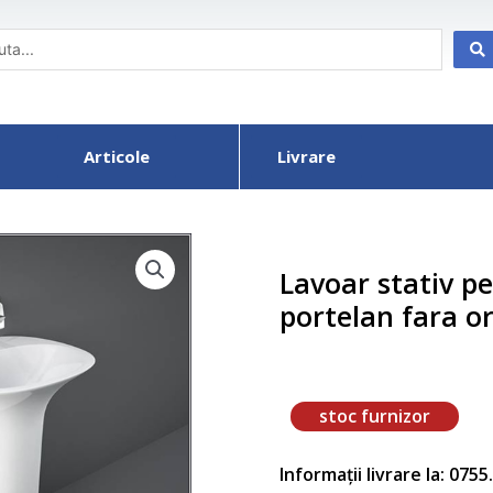
Articole
Livrare
Lavoar stativ p
portelan fara or
stoc furnizor
Informații livrare la: 075