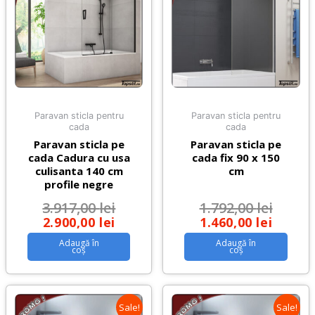
Paravan sticla pentru
Paravan sticla pentru
cada
cada
Paravan sticla pe
Paravan sticla pe
cada Cadura cu usa
cada fix 90 x 150
culisanta 140 cm
cm
profile negre
3.917,00
lei
1.792,00
lei
2.900,00
lei
1.460,00
lei
Adaugă în
Adaugă în
coș
coș
Sale!
Sale!