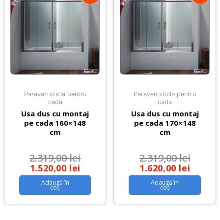
Paravan sticla pentru
Paravan sticla pentru
cada
cada
Usa dus cu montaj
Usa dus cu montaj
pe cada 160×148
pe cada 170×148
cm
cm
2.319,00
lei
2.319,00
lei
1.520,00
lei
1.620,00
lei
Adaugă în
Adaugă în
coș
coș