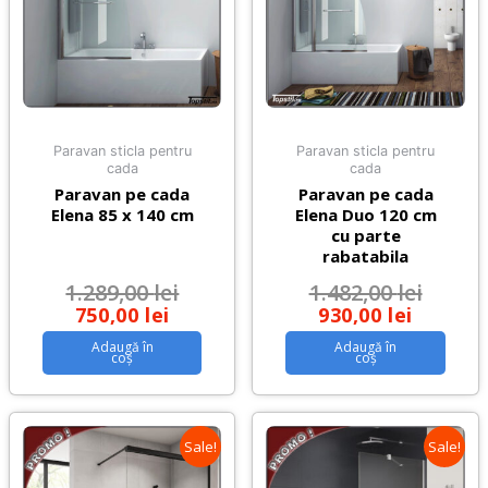
Paravan sticla pentru
Paravan sticla pentru
cada
cada
Paravan pe cada
Paravan pe cada
Elena 85 x 140 cm
Elena Duo 120 cm
cu parte
rabatabila
1.289,00
lei
1.482,00
lei
750,00
lei
930,00
lei
Adaugă în
Adaugă în
coș
coș
Sale!
Sale!