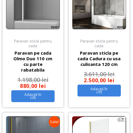
Paravan sticla pentru
Paravan sticla pentru
cada
cada
Paravan pe cada
Paravan sticla pe
Olmo Duo 110 cm
cada Cadura cu usa
cu parte
culisanta 120 cm
rabatabila
3.611,00
lei
1.198,00
lei
2.500,00
lei
880,00
lei
Adaugă în
coș
Adaugă în
coș
Sale!