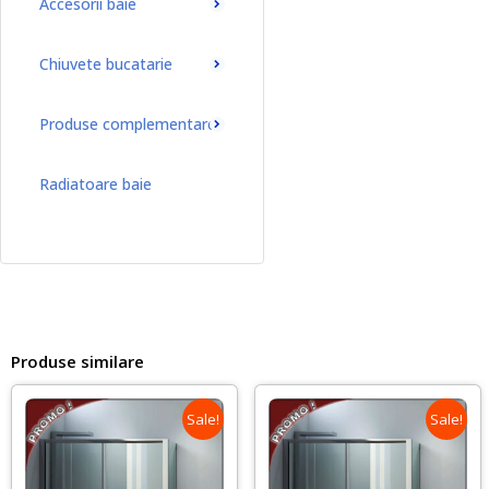
Accesorii baie
Chiuvete bucatarie
Produse complementare
Radiatoare baie
Radiatoare baie port-prosop
Produse similare
Sale!
Sale!