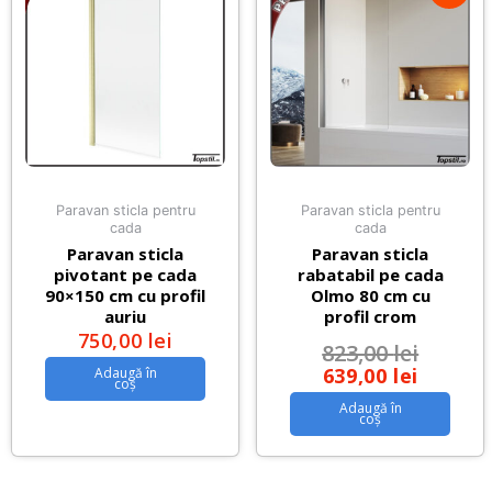
Paravan sticla pentru
Paravan sticla pentru
cada
cada
Paravan sticla
Paravan sticla
pivotant pe cada
rabatabil pe cada
90×150 cm cu profil
Olmo 80 cm cu
auriu
profil crom
750,00
lei
823,00
lei
639,00
lei
Adaugă în
coș
Adaugă în
coș