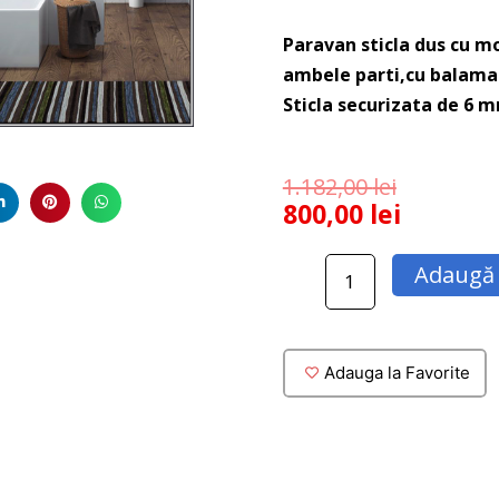
Paravan sticla dus cu mo
ambele parti,cu balama 
Sticla securizata de 6 m
1.182,00
lei
800,00
lei
Cantitate
Adaugă 
Paravan
sticla
dus
cu
Adauga la Favorite
montaj
pe
cada
100