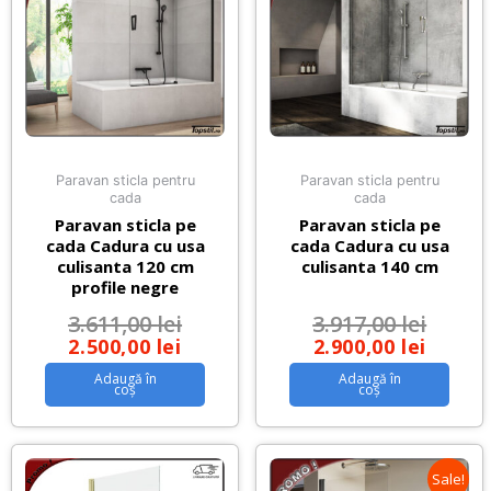
Paravan sticla pentru
Paravan sticla pentru
cada
cada
Paravan sticla pe
Paravan sticla pe
cada Cadura cu usa
cada Cadura cu usa
culisanta 120 cm
culisanta 140 cm
profile negre
3.611,00
lei
3.917,00
lei
2.500,00
lei
2.900,00
lei
Adaugă în
Adaugă în
coș
coș
Sale!