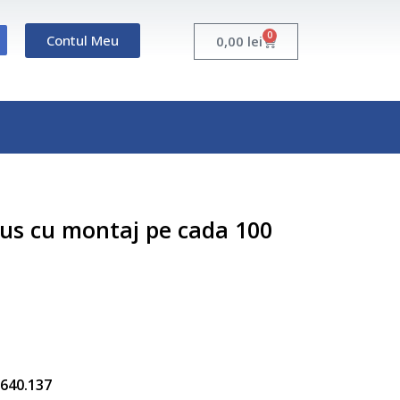
0
Contul Meu
Cart
0,00
lei
dus cu montaj pe cada 100
5.640.137