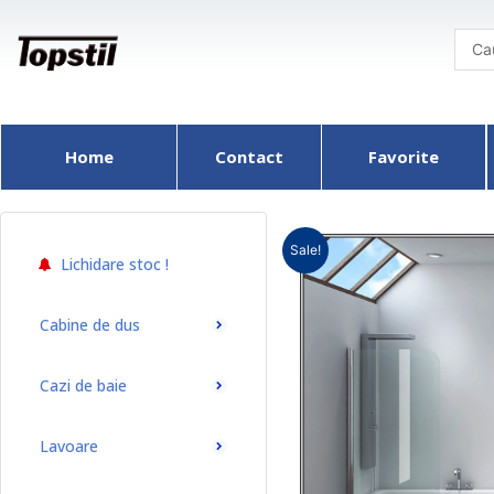
Skip
to
content
Home
Contact
Favorite
Sale!
Lichidare stoc !
Cabine de dus
Cazi de baie
Lavoare