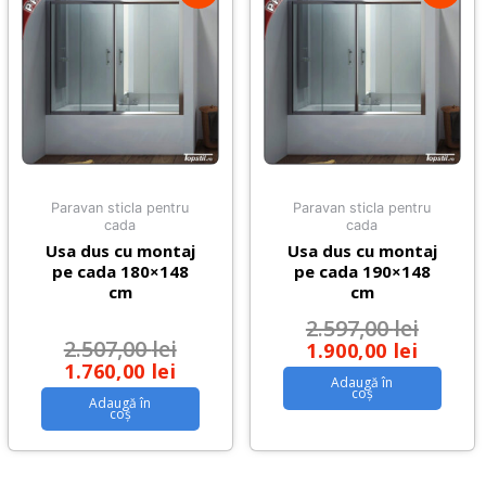
Paravan sticla pentru
Paravan sticla pentru
cada
cada
Usa dus cu montaj
Usa dus cu montaj
pe cada 180×148
pe cada 190×148
cm
cm
2.597,00
lei
2.507,00
lei
1.900,00
lei
1.760,00
lei
Adaugă în
coș
Adaugă în
coș