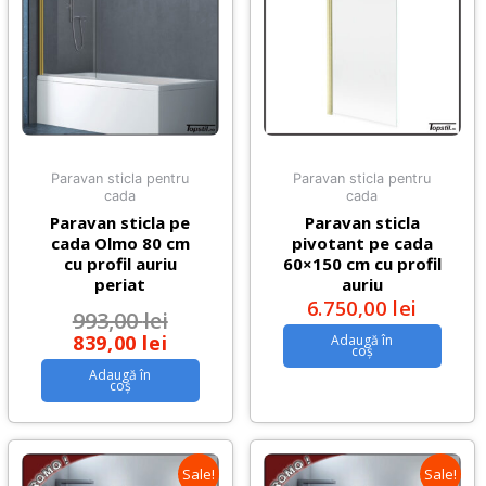
Paravan sticla pentru
Paravan sticla pentru
cada
cada
Paravan sticla pe
Paravan sticla
cada Olmo 80 cm
pivotant pe cada
cu profil auriu
60×150 cm cu profil
periat
auriu
6.750,00
lei
993,00
lei
839,00
lei
Adaugă în
coș
Adaugă în
coș
Sale!
Sale!