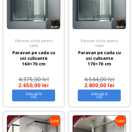
Paravan sticla pentru
Paravan sticla pentru
cada
cada
Paravan pe cada cu
Paravan pe cada cu
usi culisante
usi culisante
160×70 cm
170×70 cm
4.375,00
lei
4.544,00
lei
2.650,00
lei
2.800,00
lei
Adaugă în
Adaugă în
coș
coș
Sale!
Sale!