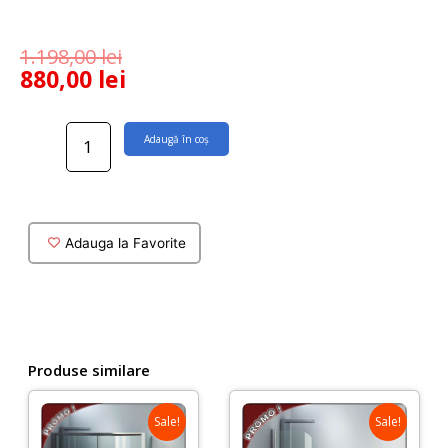
1.198,00
lei
880,00
lei
Cantitate
Adaugă în coș
Paravan
pe
cada
Olmo
Duo
Adauga la Favorite
110
cm
cu
parte
rabatabila
Produse similare
Sale!
Sale!