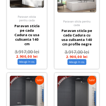
Paravan sticla
pentru cada
Paravan sticla pentru
Paravan sticla
cada
pe cada
Paravan sticla pe
Cadura cu usa
cada Cadura cu
culisanta 140
usa culisanta 140
cm
cm profile negre
3.917,00
lei
3.917,00
lei
2.900,00
lei
2.900,00
lei
Adaugă în coș
Adaugă în coș
Sale!
Sale!