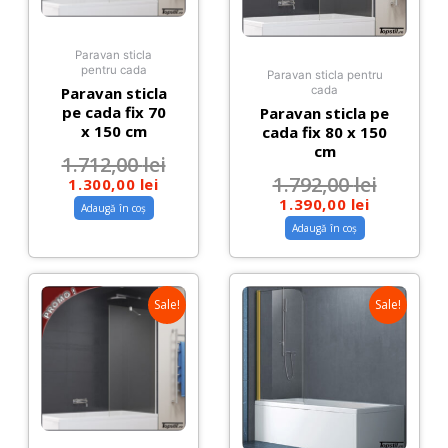
Paravan sticla
pentru cada
Paravan sticla pentru
Paravan sticla
cada
pe cada fix 70
Paravan sticla pe
x 150 cm
cada fix 80 x 150
cm
1.712,00
lei
1.792,00
lei
1.300,00
lei
1.390,00
lei
Adaugă în coș
Adaugă în coș
Sale!
Sale!