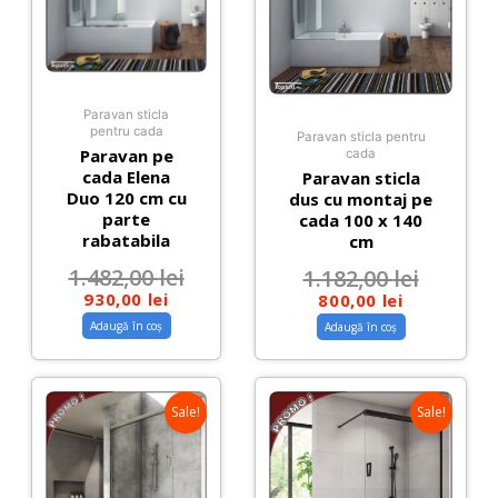
Paravan sticla
pentru cada
Paravan sticla pentru
Paravan pe
cada
cada Elena
Paravan sticla
Duo 120 cm cu
dus cu montaj pe
parte
cada 100 x 140
rabatabila
cm
1.482,00
lei
1.182,00
lei
930,00
lei
800,00
lei
Adaugă în coș
Adaugă în coș
Sale!
Sale!