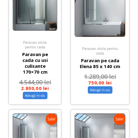
Paravan sticla
pentru cada
Paravan sticla pentru
Paravan pe
cada
cada cu usi
Paravan pe cada
culisante
Elena 85 x 140 cm
170×70 cm
1.289,00
lei
4.544,00
lei
750,00
lei
2.800,00
lei
Adaugă în coș
Adaugă în coș
Sale!
Sale!