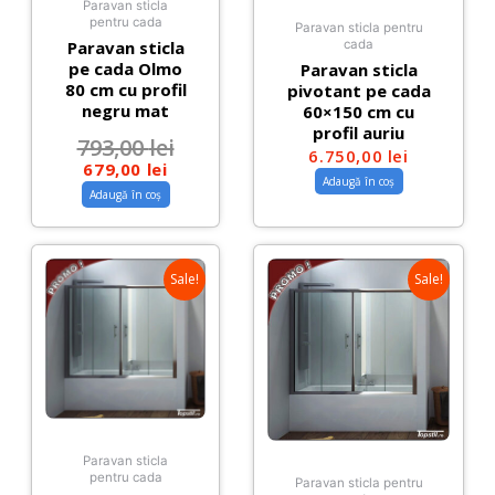
Paravan sticla
pentru cada
Paravan sticla pentru
Paravan sticla
cada
pe cada Olmo
Paravan sticla
80 cm cu profil
pivotant pe cada
negru mat
60×150 cm cu
profil auriu
793,00
lei
6.750,00
lei
679,00
lei
Adaugă în coș
Adaugă în coș
Sale!
Sale!
Paravan sticla
pentru cada
Paravan sticla pentru