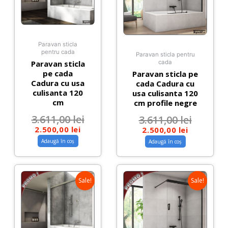
Paravan sticla
pentru cada
Paravan sticla pentru
Paravan sticla
cada
pe cada
Paravan sticla pe
Cadura cu usa
cada Cadura cu
culisanta 120
usa culisanta 120
cm
cm profile negre
3.611,00
lei
3.611,00
lei
2.500,00
lei
2.500,00
lei
Adaugă în coș
Adaugă în coș
Sale!
Sale!