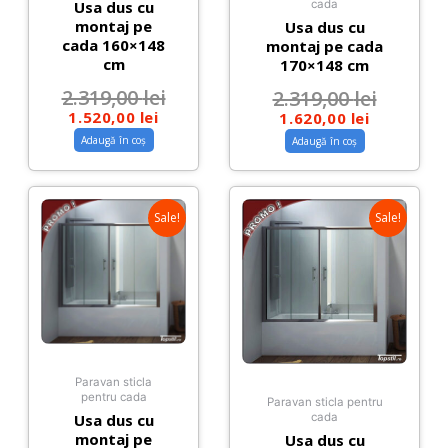
Usa dus cu
cada
montaj pe
Usa dus cu
cada 160×148
montaj pe cada
cm
170×148 cm
2.319,00
lei
2.319,00
lei
1.520,00
lei
1.620,00
lei
Adaugă în coș
Adaugă în coș
Sale!
Sale!
Paravan sticla
pentru cada
Paravan sticla pentru
Usa dus cu
cada
montaj pe
Usa dus cu