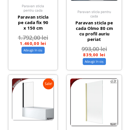
Paravan sticla
pentru cada
Paravan sticla pentru
Paravan sticla
cada
pe cada fix 90
Paravan sticla pe
x 150 cm
cada Olmo 80 cm
cu profil auriu
1.792,00
lei
periat
1.460,00
lei
993,00
lei
Adaugă în coș
839,00
lei
Adaugă în coș
Sale!