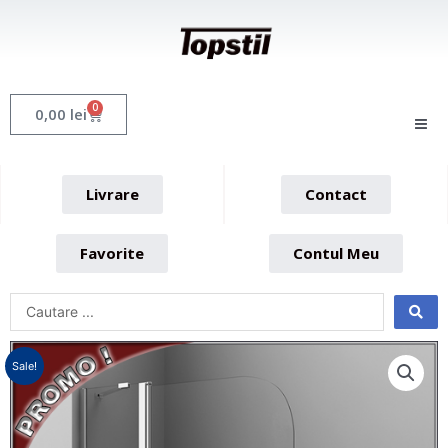
Skip
to
content
0
Cart
0,00
lei
Livrare
Contact
Favorite
Contul Meu
Sale!