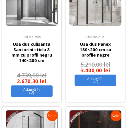
Usi de dus
Usi de dus
Usa dus culisanta
Usa dus Panex
Santorini sticla 8
180×200 cm cu
mm cu profil negru
profile negre
140×200 cm
5.210,00
lei
3.400,00
lei
4.739,00
lei
Adaugă în
2.670,30
lei
coș
Adaugă în
coș
Sale!
Sale!