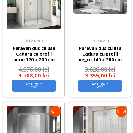
Usi de dus
Usi de dus
Paravan dus cu usa
Paravan dus cu usa
Cadura cu profil
Cadura cu profil
auriu 170 x 200 cm
negru 140 x 200 cm
4.576,00
lei
3.626,00
lei
3.788,00
lei
3.355,00
lei
Adaugă în
Adaugă în
coș
coș
Sale!
Sale!