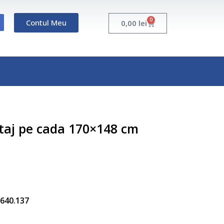
0
Contul Meu
Cart
0,00
lei
taj pe cada 170×148 cm
5.640.137