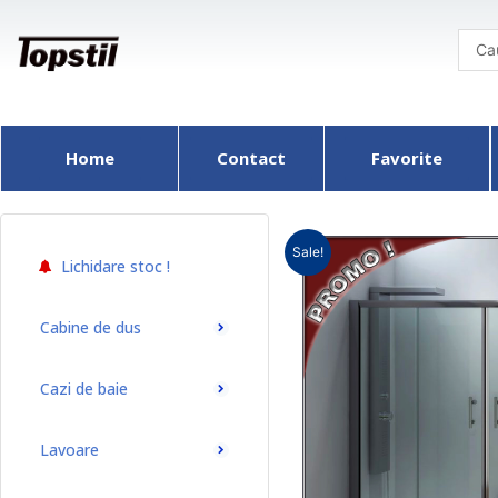
Skip
to
content
Home
Contact
Favorite
Sale!
Lichidare stoc !
Cabine de dus
Cazi de baie
Lavoare