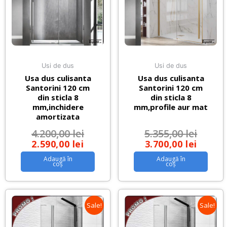
Usi de dus
Usi de dus
Usa dus culisanta
Usa dus culisanta
Santorini 120 cm
Santorini 120 cm
din sticla 8
din sticla 8
mm,inchidere
mm,profile aur mat
amortizata
4.200,00
lei
5.355,00
lei
2.590,00
lei
3.700,00
lei
Adaugă în
Adaugă în
coș
coș
Sale!
Sale!