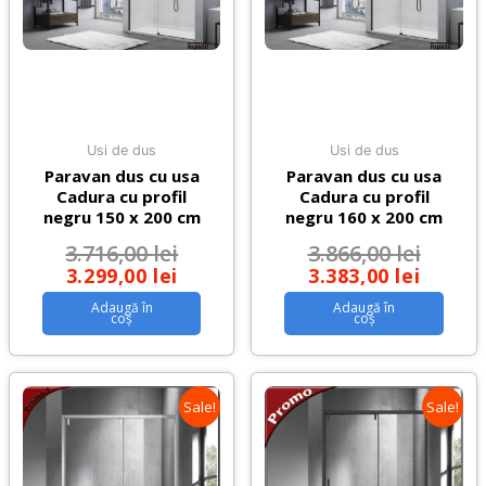
Usi de dus
Usi de dus
Paravan dus cu usa
Paravan dus cu usa
Cadura cu profil
Cadura cu profil
negru 150 x 200 cm
negru 160 x 200 cm
3.716,00
lei
3.866,00
lei
3.299,00
lei
3.383,00
lei
Adaugă în
Adaugă în
coș
coș
Sale!
Sale!