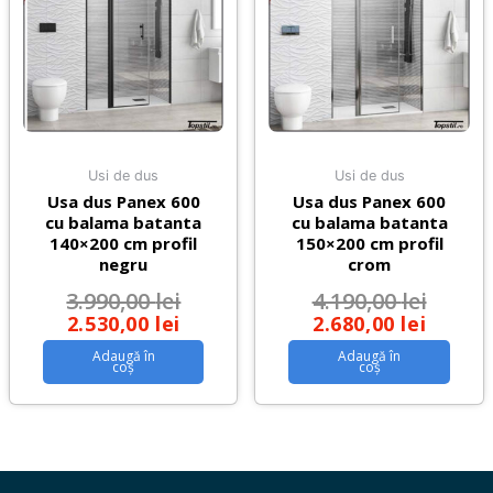
Usi de dus
Usi de dus
Usa dus Panex 600
Usa dus Panex 600
cu balama batanta
cu balama batanta
140×200 cm profil
150×200 cm profil
negru
crom
3.990,00
lei
4.190,00
lei
2.530,00
lei
2.680,00
lei
Adaugă în
Adaugă în
coș
coș