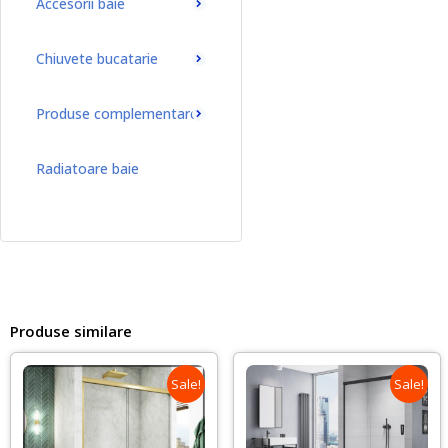
Accesorii baie
Chiuvete bucatarie
Produse complementare
Radiatoare baie
Radiatoare baie port-prosop
Produse similare
Sale!
Sale!