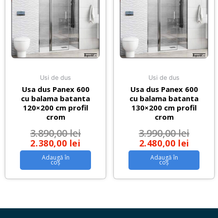
Usi de dus
Usi de dus
Usa dus Panex 600
Usa dus Panex 600
cu balama batanta
cu balama batanta
120×200 cm profil
130×200 cm profil
crom
crom
3.890,00
lei
3.990,00
lei
2.380,00
lei
2.480,00
lei
Adaugă în
Adaugă în
coș
coș