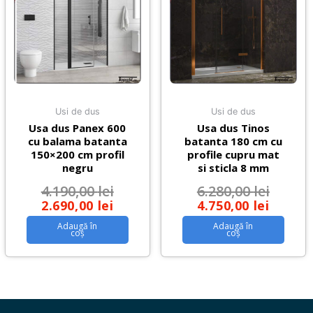
Usi de dus
Usi de dus
Usa dus Panex 600
Usa dus Tinos
cu balama batanta
batanta 180 cm cu
150×200 cm profil
profile cupru mat
negru
si sticla 8 mm
4.190,00
lei
6.280,00
lei
2.690,00
lei
4.750,00
lei
Adaugă în
Adaugă în
coș
coș