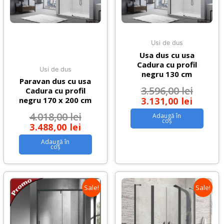
Usi de dus
Usa dus cu usa
Cadura cu profil
Usi de dus
negru 130 cm
Paravan dus cu usa
3.596,00
lei
Cadura cu profil
3.131,00
lei
negru 170 x 200 cm
4.018,00
lei
Adaugă în
coș
3.488,00
lei
Adaugă în
coș
Sale!
Sale!