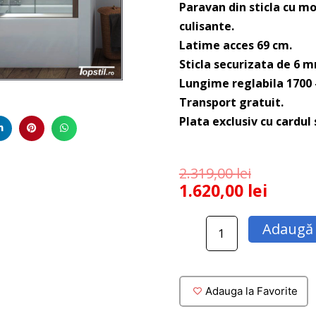
Paravan din sticla cu mo
culisante.
Latime acces 69 cm.
Sticla securizata de 6 m
Lungime reglabila 1700
Transport gratuit.
Plata exclusiv cu cardul
2.319,00
lei
1.620,00
lei
Cantitate
Adaugă 
Usa
dus
cu
montaj
Adauga la Favorite
pe