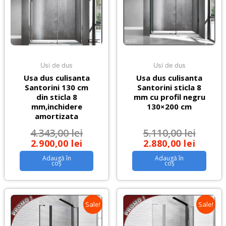
Usi de dus
Usi de dus
Usa dus culisanta
Usa dus culisanta
Santorini 130 cm
Santorini sticla 8
din sticla 8
mm cu profil negru
mm,inchidere
130×200 cm
amortizata
4.343,00
lei
5.110,00
lei
2.900,00
lei
2.880,00
lei
Adaugă în
Adaugă în
coș
coș
Sale!
Sale!