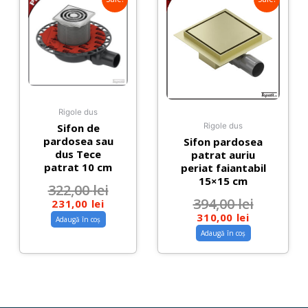
Rigole dus
Sifon de
Rigole dus
pardosea sau
Sifon pardosea
dus Tece
patrat auriu
patrat 10 cm
periat faiantabil
15×15 cm
322,00
lei
394,00
lei
231,00
lei
310,00
lei
Adaugă în coș
Adaugă în coș