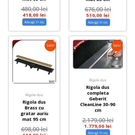
480,00
lei
676,00
lei
418,00
lei
510,00
lei
Adaugă în coș
Adaugă în coș
Sale!
Sale!
Rigole dus
Rigola dus
completa
Rigole dus
Geberit
Rigola dus
CleanLine 30-90
Brass cu
cm
gratar auriu
mat 95 cm
2.179,00
lei
1.779,00
lei
698,00
lei
Adaugă în coș
610,00
lei