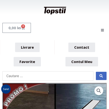
Skip
to
content
0
Cart
0,00
lei
Livrare
Contact
Favorite
Contul Meu
Sale!