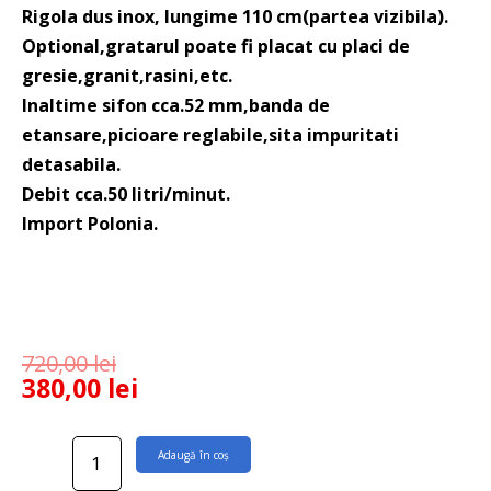
Rigola dus inox, lungime 110 cm(partea vizibila).
Optional,gratarul poate fi placat cu placi de
gresie,granit,rasini,etc.
Inaltime sifon cca.52 mm,banda de
etansare,picioare reglabile,sita impuritati
detasabila.
Debit cca.50 litri/minut.
Import Polonia.
720,00
lei
380,00
lei
Cantitate
Adaugă în coș
Rigola
dus