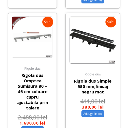
Sale!
Sale!
Rigole dus
Rigola dus
Rigole dus
Omptea
Rigola dus Simple
Sumisura 80 –
550 mm,finisaj
46 cm culoare
negru mat
cupru
411,00
lei
ajustabila prin
380,00
lei
taiere
Adaugă în coș
2.488,00
lei
1.680,00
lei