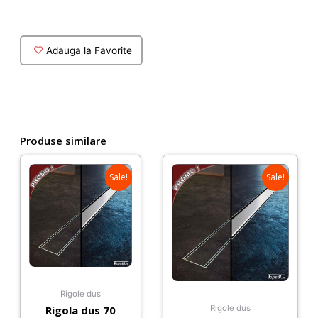
110
cm
cu
Adauga la Favorite
gratar
inox
faiantabil
Produse similare
Sale!
Sale!
Rigole dus
Rigola dus 70
Rigole dus