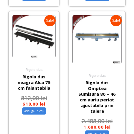
Sale!
Sale!
Rigole dus
Rigola dus
Rigole dus
neagra Alca 75
Rigola dus
cm faiantabila
Omptea
Sumisura 80 – 46
812,00
lei
cm auriu periat
610,00
lei
ajustabila prin
taiere
Adaugă în coș
2.488,00
lei
1.680,00
lei
Adaugă în coș