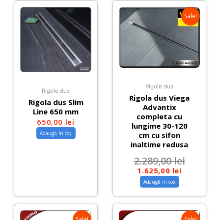
Sale!
Rigole dus
Rigole dus
Rigola dus Viega
Rigola dus Slim
Advantix
Line 650 mm
completa cu
650,00
lei
lungime 30-120
Adaugă în coș
cm cu sifon
inaltime redusa
2.289,00
lei
1.625,00
lei
Adaugă în coș
Sale!
Sale!