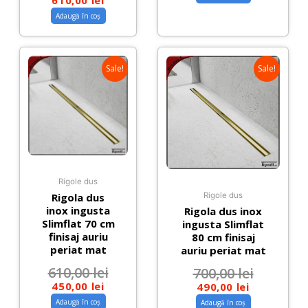
Adaugă în coș
Sale!
Sale!
Rigole dus
Rigola dus
Rigole dus
inox ingusta
Rigola dus inox
Slimflat 70 cm
ingusta Slimflat
finisaj auriu
80 cm finisaj
periat mat
auriu periat mat
610,00
lei
700,00
lei
450,00
lei
490,00
lei
Adaugă în coș
Adaugă în coș