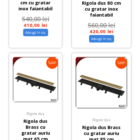
cm cu gratar
Rigola dus 80 cm
inox faiantabil
cu gratar inox
faiantabil
540,00
lei
560,00
lei
410,00
lei
420,00
lei
Adaugă în coș
Adaugă în coș
Sale!
Sale!
Rigole dus
Rigola dus
Rigole dus
Brass cu
Rigola dus Brass
gratar auriu
cu gratar auriu
mat 65 cm
mat 85 cm