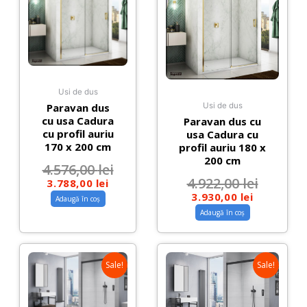
Usi de dus
Paravan dus
Usi de dus
cu usa Cadura
Paravan dus cu
cu profil auriu
usa Cadura cu
170 x 200 cm
profil auriu 180 x
200 cm
4.576,00
lei
4.922,00
lei
3.788,00
lei
3.930,00
lei
Adaugă în coș
Adaugă în coș
Sale!
Sale!