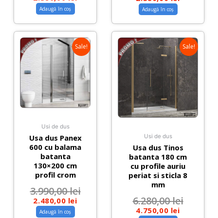
Adaugă în coș
Adaugă în coș
Sale!
Sale!
Usi de dus
Usa dus Panex
Usi de dus
600 cu balama
Usa dus Tinos
batanta
batanta 180 cm
130×200 cm
cu profile auriu
profil crom
periat si sticla 8
mm
3.990,00
lei
6.280,00
lei
2.480,00
lei
4.750,00
lei
Adaugă în coș