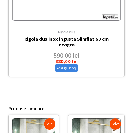
Rigole dus
Rigola dus inox ingusta Slimflat 60 cm
neagra
590,00
lei
380,00
lei
Adaugă în coș
Produse similare
Sale!
Sale!