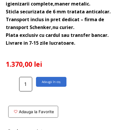
igienizarii complete,maner metalic.
Sticla securizata de 6 mm tratata anticalcar.
Transport inclus in pret dedicat – firma de
transport Schenker,nu curier.
Plata exclusiv cu cardul sau transfer bancar.
Livrare in 7-15 zile lucratoare.
1.370,00
lei
Cantitate
Adaugă în coș
Usa
dus
Apia
cu
parte
Adauga la Favorite
culisanta
130x190
cm