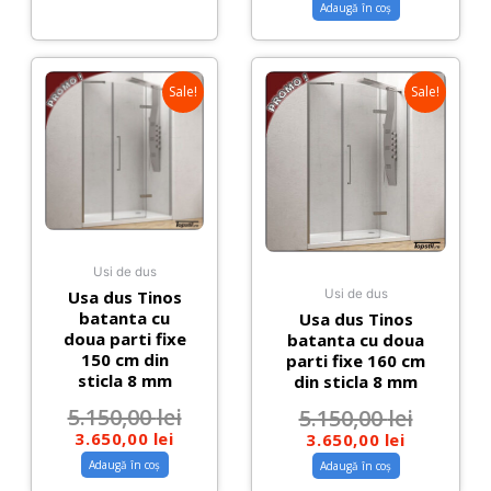
Adaugă în coș
Sale!
Sale!
Usi de dus
Usa dus Tinos
Usi de dus
batanta cu
Usa dus Tinos
doua parti fixe
batanta cu doua
150 cm din
parti fixe 160 cm
sticla 8 mm
din sticla 8 mm
5.150,00
lei
5.150,00
lei
3.650,00
lei
3.650,00
lei
Adaugă în coș
Adaugă în coș