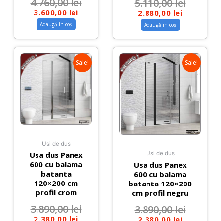
4.760,00
lei
5.110,00
lei
3.600,00
lei
2.880,00
lei
Adaugă în coș
Adaugă în coș
Sale!
Sale!
Usi de dus
Usa dus Panex
Usi de dus
600 cu balama
Usa dus Panex
batanta
600 cu balama
120×200 cm
batanta 120×200
profil crom
cm profil negru
3.890,00
lei
3.890,00
lei
2.380,00
lei
2.380,00
lei