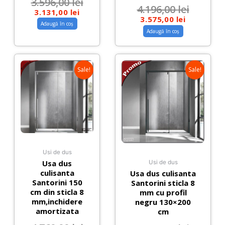
3.596,00
lei
4.196,00
lei
3.131,00
lei
3.575,00
lei
Adaugă în coș
Adaugă în coș
Sale!
Sale!
Usi de dus
Usa dus
Usi de dus
culisanta
Usa dus culisanta
Santorini 150
Santorini sticla 8
cm din sticla 8
mm cu profil
mm,inchidere
negru 130×200
amortizata
cm