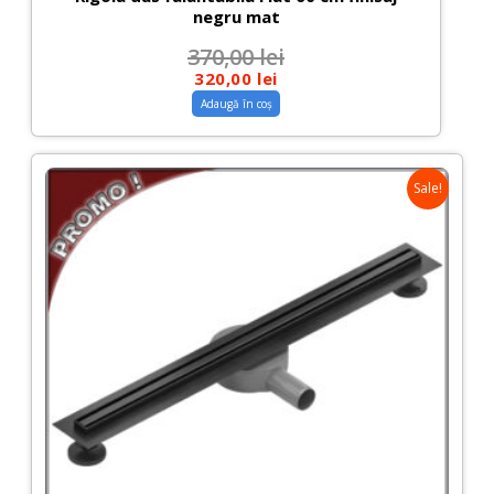
negru mat
370,00
lei
320,00
lei
Adaugă în coș
Sale!