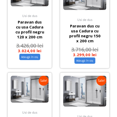
Usi de dus
Usi de dus
Paravan dus
Paravan dus cu
cu usa Cadura
usa Cadura cu
cu profil negru
profil negru 150
120 x 200 cm
x 200 cm
3.426,00
lei
3.716,00
lei
3.024,00
lei
3.299,00
lei
Adaugă în coș
Adaugă în coș
Sale!
Sale!
Usi de dus
Usi de dus