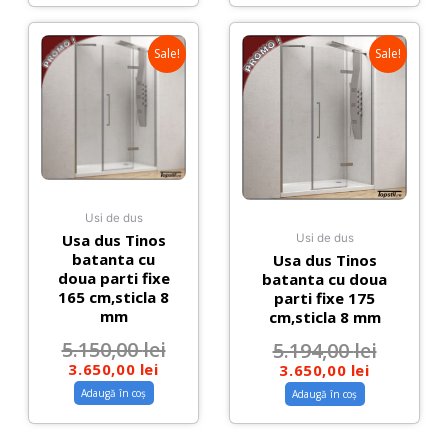
Sale!
Sale!
Usi de dus
Usa dus Tinos
Usi de dus
batanta cu
Usa dus Tinos
doua parti fixe
batanta cu doua
165 cm,sticla 8
parti fixe 175
mm
cm,sticla 8 mm
5.150,00
lei
5.194,00
lei
3.650,00
lei
3.650,00
lei
Adaugă în coș
Adaugă în coș