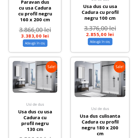
Paravan dus
Usa dus cu usa
cu usa Cadura
Cadura cu profil
cu profil negru
negru 100 cm
160 x 200 cm
3.376,00
lei
3.866,00
lei
2.855,00
lei
3.383,00
lei
Adaugă în coș
Adaugă în coș
Sale!
Sale!
Usi de dus
Usi de dus
Usa dus cu usa
Usa dus culisanta
Cadura cu
Cadura cu profil
profil negru
negru 180 x 200
130 cm
cm