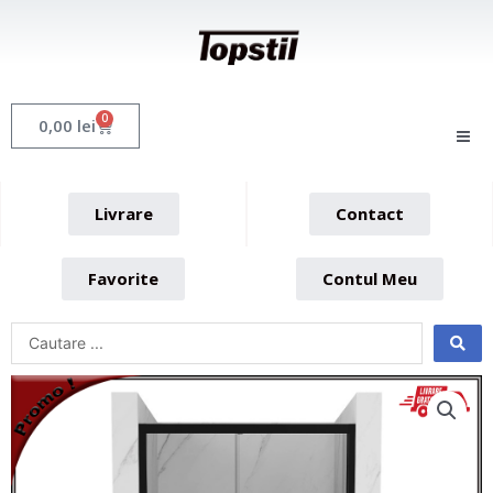
Skip
to
content
0
Cart
0,00
lei
Livrare
Contact
Favorite
Contul Meu