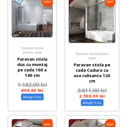
Sale!
Sale!
Paravan sticla
pentru cada
Paravan sticla pentru
Paravan sticla
cada
dus cu montaj
Paravan sticla pe
pe cada 100 x
cada Cadura cu
140 cm
usa culisanta 120
cm
1.182,00
lei
3.611,00
lei
800,00
lei
2.500,00
lei
Adaugă în coș
Adaugă în coș
Sale!
Sale!