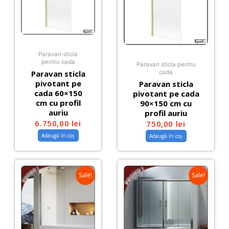
Paravan sticla
pentru cada
Paravan sticla pentru
Paravan sticla
cada
pivotant pe
Paravan sticla
cada 60×150
pivotant pe cada
cm cu profil
90×150 cm cu
auriu
profil auriu
6.750,00
lei
750,00
lei
Adaugă în coș
Adaugă în coș
Sale!
Sale!