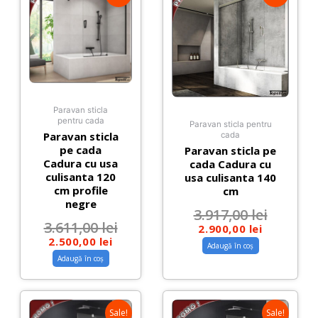
Paravan sticla
pentru cada
Paravan sticla pentru
Paravan sticla
cada
pe cada
Paravan sticla pe
Cadura cu usa
cada Cadura cu
culisanta 120
usa culisanta 140
cm profile
cm
negre
3.917,00
lei
3.611,00
lei
2.900,00
lei
2.500,00
lei
Adaugă în coș
Adaugă în coș
Sale!
Sale!