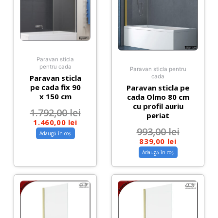
Paravan sticla
pentru cada
Paravan sticla pentru
Paravan sticla
cada
pe cada fix 90
Paravan sticla pe
x 150 cm
cada Olmo 80 cm
cu profil auriu
1.792,00
lei
periat
1.460,00
lei
993,00
lei
Adaugă în coș
839,00
lei
Adaugă în coș