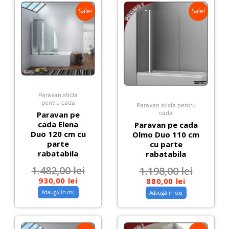
Sale!
Sale!
Paravan sticla
pentru cada
Paravan sticla pentru
Paravan pe
cada
cada Elena
Paravan pe cada
Duo 120 cm cu
Olmo Duo 110 cm
parte
cu parte
rabatabila
rabatabila
1.482,00
lei
1.198,00
lei
930,00
lei
880,00
lei
Adaugă în coș
Adaugă în coș