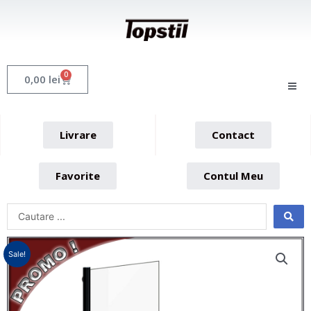
Skip
to
content
0
Cart
0,00
lei
Livrare
Contact
Favorite
Contul Meu
Sale!