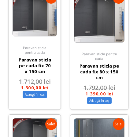
Paravan sticla
pentru cada
Paravan sticla pentru
Paravan sticla
cada
pe cada fix 70
Paravan sticla pe
x 150 cm
cada fix 80 x 150
cm
1.712,00
lei
1.792,00
lei
1.300,00
lei
1.390,00
lei
Adaugă în coș
Adaugă în coș
Sale!
Sale!