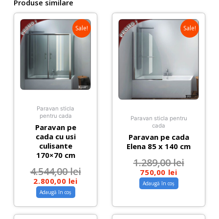
mat
Produse similare
Sale!
Sale!
Paravan sticla
pentru cada
Paravan sticla pentru
Paravan pe
cada
cada cu usi
Paravan pe cada
culisante
Elena 85 x 140 cm
170×70 cm
1.289,00
lei
4.544,00
lei
750,00
lei
2.800,00
lei
Adaugă în coș
Adaugă în coș