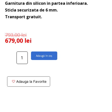
Garnitura din silicon in partea inferioara.
Sticla securizata de 6 mm.
Transport gratuit.
793,00
lei
679,00
lei
Cantitate
Adaugă în coș
Paravan
sticla
pe
cada
Olmo
Adauga la Favorite
80
cm
cu
profil
negru