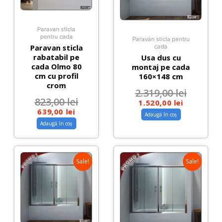
Paravan sticla
pentru cada
Paravan sticla pentru
Paravan sticla
cada
rabatabil pe
Usa dus cu
cada Olmo 80
montaj pe cada
cm cu profil
160×148 cm
crom
2.319,00
lei
823,00
lei
1.520,00
lei
639,00
lei
Adaugă în coș
Adaugă în coș
Sale!
Sale!