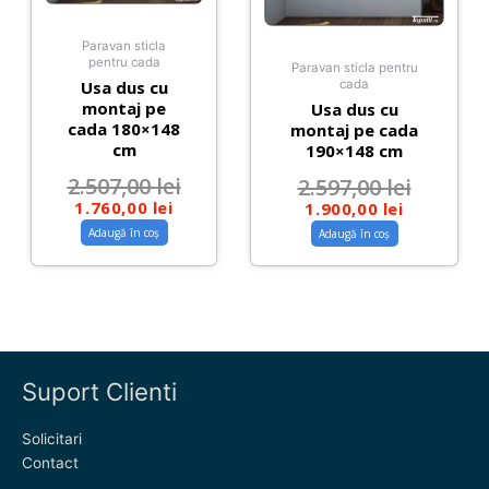
Paravan sticla
pentru cada
Paravan sticla pentru
Usa dus cu
cada
montaj pe
Usa dus cu
cada 180×148
montaj pe cada
cm
190×148 cm
2.507,00
lei
2.597,00
lei
1.760,00
lei
1.900,00
lei
Adaugă în coș
Adaugă în coș
Suport Clienti
Solicitari
Contact