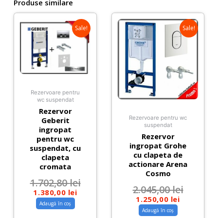
Produse similare
Sale!
Sale!
Rezervoare pentru
wc suspendat
Rezervor
Rezervoare pentru wc
Geberit
suspendat
ingropat
Rezervor
pentru wc
ingropat Grohe
suspendat, cu
cu clapeta de
clapeta
actionare Arena
cromata
Cosmo
1.702,80
lei
2.045,00
lei
1.380,00
lei
1.250,00
lei
Adaugă în coș
Adaugă în coș