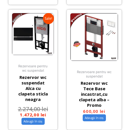
Sale!
Rezervoare pentru
wc suspendat
Rezervoare pentru wc
Rezervor wc
suspendat
suspendat
Rezervor wc
Alca cu
Tece Base
clapeta sticla
incastrat,cu
neagra
clapeta alba –
Promo
2.274,00
lei
600,00
lei
1.472,00
lei
Adaugă în coș
Adaugă în coș