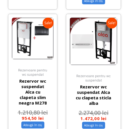
Adaugă în coș
Sale!
Sale!
Rezervoare pentru
wc suspendat
Rezervoare pentru wc
Rezervor wc
suspendat
suspendat
Rezervor wc
Alca cu
suspendat Alca
clapeta slim
cu clapeta sticla
neagra M278
alba
1.210,80
lei
2.274,00
lei
954,50
lei
1.472,00
lei
Adaugă în coș
Adaugă în coș