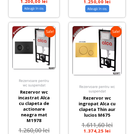
1.200,00
lei
1.250,00
lei
Adaugă în coș
Adaugă în coș
Sale!
Sale!
Rezervoare pentru
wc suspendat
Rezervoare pentru wc
Rezervor wc
suspendat
incastrat Alca
Rezervor wc
cu clapeta de
ingropat Alca cu
actionare
clapeta Thin aur
neagra mat
lucios M675
M1978
1.611,60
lei
1.260,00
lei
1.374,25
lei