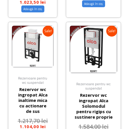
1.023,50
lei
Adaugă în coș
Adaugă în coș
Sale!
Sale!
Rezervoare pentru
wc suspendat
Rezervoare pentru wc
Rezervor wc
suspendat
ingropat Alca
Rezervor wc
inaltime mica
ingropat Alca
cu actionare
Solomodul
de sus
pentru rigips cu
sustinere proprie
1.217,70
lei
1.584,00
lei
1.104,00
lei