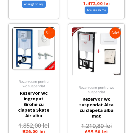
1.472,00
lei
Adaugă în coș
Adaugă în coș
Sale!
Sale!
Rezervoare pentru
wc suspendat
Rezervoare pentru wc
Rezervor wc
suspendat
ingropat
Rezervor wc
Grohe cu
suspendat Alca
clapeta Skate
cu clapeta alba
Air alba
mat
1.852,00
lei
1.210,80
lei
926,00
lei
655,50
lei