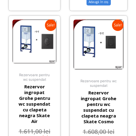
Adaugă în coș
Sale!
Sale!
Rezervoare pentru
wc suspendat
Rezervoare pentru wc
Rezervor
suspendat
ingropat
Rezervor
Grohe pentru
ingropat Grohe
wc suspendat
pentru wc
cu clapeta
suspendat cu
neagra Skate
clapeta neagra
Air
Skate Cosmo
1.611,00
lei
1.608,00
lei