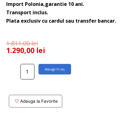
Import Polonia,garantie 10 ani.
Transport inclus.
Plata exclusiv cu cardul sau transfer bancar.
1.811,00
lei
1.290,00
lei
Cantitate
Adaugă în coș
Rezervor
aparent
sticla
alba
pentru
Adauga la Favorite
wc
suspendat