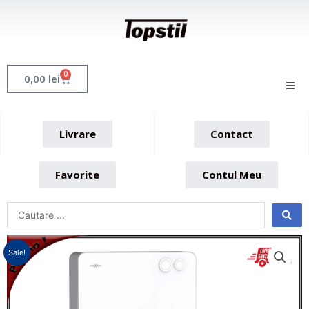
Skip
to
content
0
Cart
0,00
lei
Livrare
Contact
Favorite
Contul Meu
Sale!