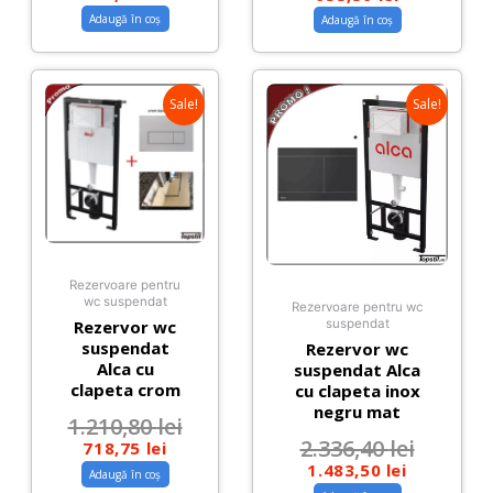
Adaugă în coș
Adaugă în coș
Sale!
Sale!
Rezervoare pentru
wc suspendat
Rezervoare pentru wc
Rezervor wc
suspendat
suspendat
Rezervor wc
Alca cu
suspendat Alca
clapeta crom
cu clapeta inox
negru mat
1.210,80
lei
2.336,40
lei
718,75
lei
1.483,50
lei
Adaugă în coș