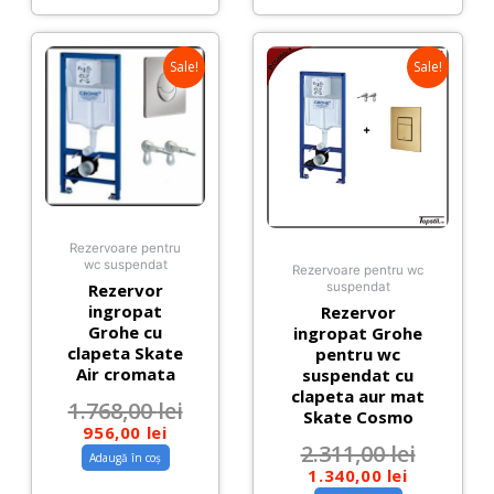
Sale!
Sale!
Rezervoare pentru
wc suspendat
Rezervoare pentru wc
Rezervor
suspendat
ingropat
Rezervor
Grohe cu
ingropat Grohe
clapeta Skate
pentru wc
Air cromata
suspendat cu
clapeta aur mat
1.768,00
lei
Skate Cosmo
956,00
lei
2.311,00
lei
Adaugă în coș
1.340,00
lei