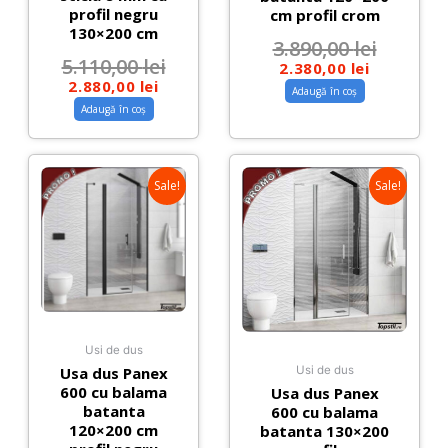
profil negru
cm profil crom
130×200 cm
3.890,00
lei
5.110,00
lei
2.380,00
lei
2.880,00
lei
Adaugă în coș
Adaugă în coș
Sale!
Sale!
Usi de dus
Usa dus Panex
Usi de dus
600 cu balama
Usa dus Panex
batanta
600 cu balama
120×200 cm
batanta 130×200