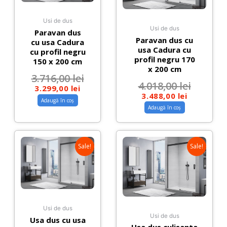
Usi de dus
Usi de dus
Paravan dus
Paravan dus cu
cu usa Cadura
usa Cadura cu
cu profil negru
profil negru 170
150 x 200 cm
x 200 cm
3.716,00
lei
4.018,00
lei
3.299,00
lei
3.488,00
lei
Adaugă în coș
Adaugă în coș
Sale!
Sale!
Usi de dus
Usi de dus
Usa dus cu usa