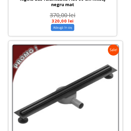
negru mat
370,00
lei
320,00
lei
Adaugă în coș
Sale!