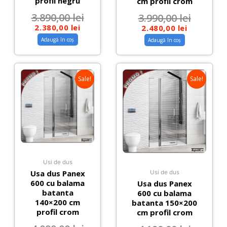
profil negru
cm profil crom
3.890,00
lei
3.990,00
lei
2.380,00
lei
2.480,00
lei
Adaugă în coș
Adaugă în coș
Sale!
Sale!
Usi de dus
Usa dus Panex
Usi de dus
600 cu balama
Usa dus Panex
batanta
600 cu balama
140×200 cm
batanta 150×200
profil crom
cm profil crom