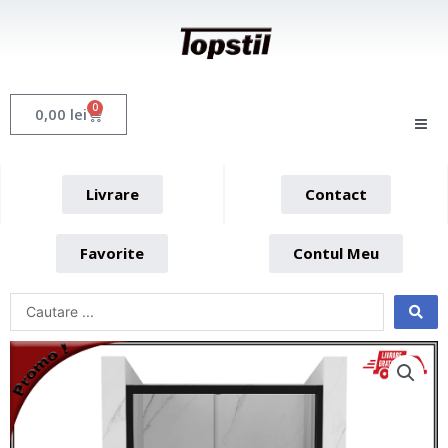
Skip
to
content
0
Cart
0,00
lei
Livrare
Contact
Favorite
Contul Meu