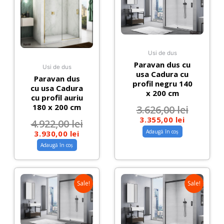
Usi de dus
Paravan dus cu
Usi de dus
usa Cadura cu
Paravan dus
profil negru 140
cu usa Cadura
x 200 cm
cu profil auriu
180 x 200 cm
3.626,00
lei
3.355,00
lei
4.922,00
lei
Adaugă în coș
3.930,00
lei
Adaugă în coș
Sale!
Sale!