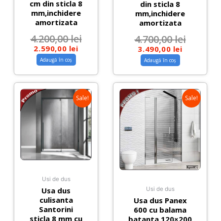
cm din sticla 8
din sticla 8
mm,inchidere
mm,inchidere
amortizata
amortizata
4.200,00
lei
4.700,00
lei
2.590,00
lei
3.490,00
lei
Adaugă în coș
Adaugă în coș
Sale!
Sale!
Usi de dus
Usa dus
Usi de dus
culisanta
Usa dus Panex
Santorini
600 cu balama
sticla 8 mm cu
batanta 120×200