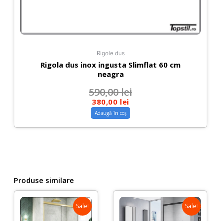
Rigole dus
Rigola dus inox ingusta Slimflat 60 cm
neagra
590,00
lei
380,00
lei
Adaugă în coș
Produse similare
Sale!
Sale!