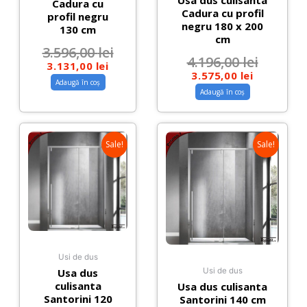
Usa dus culisanta
Cadura cu
Cadura cu profil
profil negru
negru 180 x 200
130 cm
cm
3.596,00
lei
4.196,00
lei
3.131,00
lei
3.575,00
lei
Adaugă în coș
Adaugă în coș
Sale!
Sale!
Usi de dus
Usa dus
Usi de dus
culisanta
Usa dus culisanta
Santorini 120
Santorini 140 cm