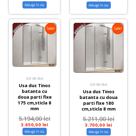
Adaugă în coș
Adaugă în coș
Sale!
Sale!
Usi de dus
Usa dus Tinos
Usi de dus
batanta cu
Usa dus Tinos
doua parti fixe
batanta cu doua
175 cm,sticla 8
parti fixe 180
mm
cm,sticla 8 mm
5.194,00
lei
5.211,00
lei
3.650,00
lei
3.700,00
lei
Adaugă în coș
Adaugă în coș