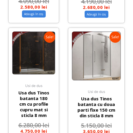
4.090,00
lei
4.190,00
lei
2.580,00
lei
2.680,00
lei
Adaugă în coș
Adaugă în coș
Sale!
Sale!
Usi de dus
Usa dus Tinos
Usi de dus
batanta 180
Usa dus Tinos
cm cu profile
batanta cu doua
cupru mat si
parti fixe 150 cm
sticla 8 mm
din sticla 8 mm
6.280,00
lei
5.150,00
lei
4.750,00
lei
3.650,00
lei