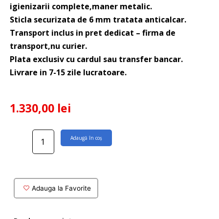
igienizarii complete,maner metalic.
Sticla securizata de 6 mm tratata anticalcar.
Transport inclus in pret dedicat – firma de
transport,nu curier.
Plata exclusiv cu cardul sau transfer bancar.
Livrare in 7-15 zile lucratoare.
1.330,00
lei
Cantitate
Adaugă în coș
Usa
dus
Apia
cu
parte
Adauga la Favorite
culisanta
110x190
cm