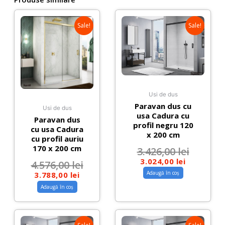
Sale!
Sale!
Usi de dus
Paravan dus cu
Usi de dus
usa Cadura cu
Paravan dus
profil negru 120
cu usa Cadura
x 200 cm
cu profil auriu
170 x 200 cm
3.426,00
lei
3.024,00
lei
4.576,00
lei
Adaugă în coș
3.788,00
lei
Adaugă în coș