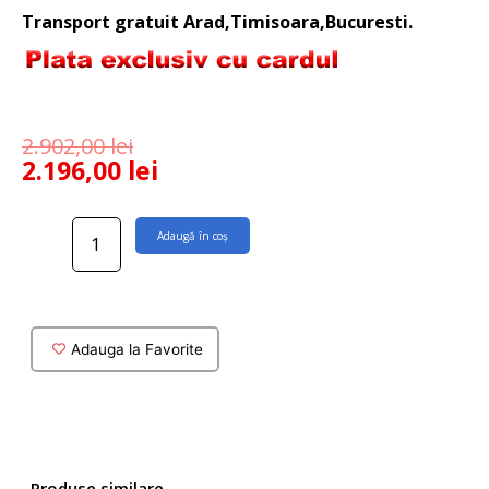
Transport gratuit Arad,Timisoara,Bucuresti.
2.902,00
lei
2.196,00
lei
Cantitate
Adaugă în coș
Usa
dus
culisanta
Flora
140
Adauga la Favorite
cm
Produse similare