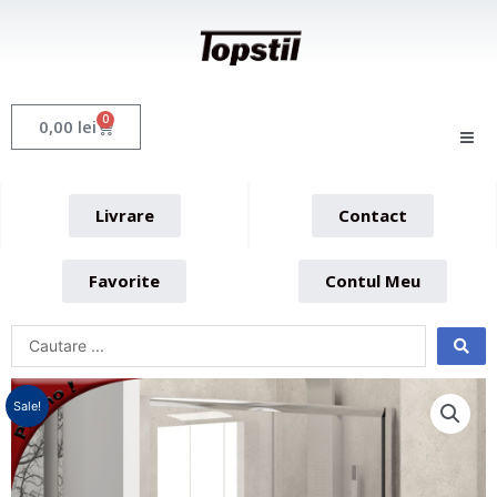
Skip
to
content
0
Cart
0,00
lei
Livrare
Contact
Favorite
Contul Meu
Sale!