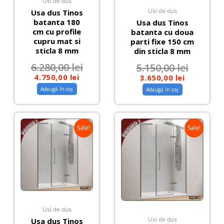
Usi de dus
Usa dus Tinos
Usi de dus
batanta 180
Usa dus Tinos
cm cu profile
batanta cu doua
cupru mat si
parti fixe 150 cm
sticla 8 mm
din sticla 8 mm
6.280,00
lei
5.150,00
lei
4.750,00
lei
3.650,00
lei
Adaugă în coș
Adaugă în coș
Sale!
Sale!
Usi de dus
Usa dus Tinos
Usi de dus