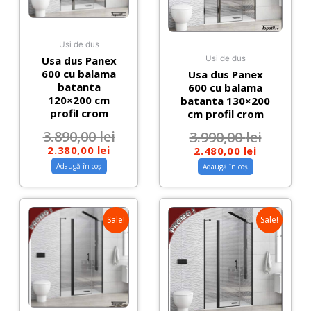
Usi de dus
Usa dus Panex
Usi de dus
600 cu balama
Usa dus Panex
batanta
600 cu balama
120×200 cm
batanta 130×200
profil crom
cm profil crom
3.890,00
lei
3.990,00
lei
2.380,00
lei
2.480,00
lei
Adaugă în coș
Adaugă în coș
Sale!
Sale!