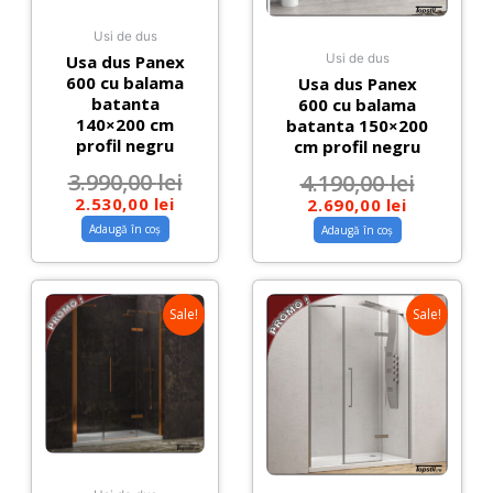
Usi de dus
Usa dus Panex
Usi de dus
600 cu balama
Usa dus Panex
batanta
600 cu balama
140×200 cm
batanta 150×200
profil negru
cm profil negru
3.990,00
lei
4.190,00
lei
2.530,00
lei
2.690,00
lei
Adaugă în coș
Adaugă în coș
Sale!
Sale!