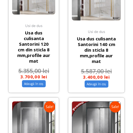
Usi de dus
Usa dus
Usi de dus
culisanta
Usa dus culisanta
Santorini 120
Santorini 140 cm
cm din sticla 8
din sticla 8
mm,profile aur
mm,profile aur
mat
mat
5.355,00
lei
5.587,00
lei
3.700,00
lei
3.400,00
lei
Adaugă în coș
Adaugă în coș
Sale!
Sale!