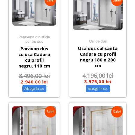
Sale!
Sale!
Paravane din sticla
Usi de dus
pentru dus
Usa dus culisanta
Paravan dus
Cadura cu profil
cu usa Cadura
negru 180 x 200
cu profil
cm
negru, 110 cm
4.196,00
lei
3.496,00
lei
3.575,00
lei
2.940,00
lei
Adaugă în coș
Adaugă în coș
Sale!
Sale!