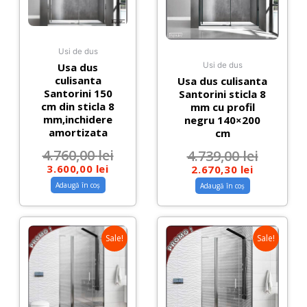
Usi de dus
Usa dus
Usi de dus
culisanta
Usa dus culisanta
Santorini 150
Santorini sticla 8
cm din sticla 8
mm cu profil
mm,inchidere
negru 140×200
amortizata
cm
4.760,00
lei
4.739,00
lei
3.600,00
lei
2.670,30
lei
Adaugă în coș
Adaugă în coș
Sale!
Sale!