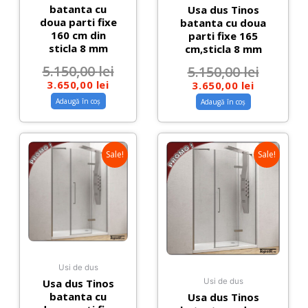
batanta cu
Usa dus Tinos
doua parti fixe
batanta cu doua
160 cm din
parti fixe 165
sticla 8 mm
cm,sticla 8 mm
5.150,00
lei
5.150,00
lei
3.650,00
lei
3.650,00
lei
Adaugă în coș
Adaugă în coș
Sale!
Sale!
Usi de dus
Usa dus Tinos
Usi de dus
batanta cu
Usa dus Tinos